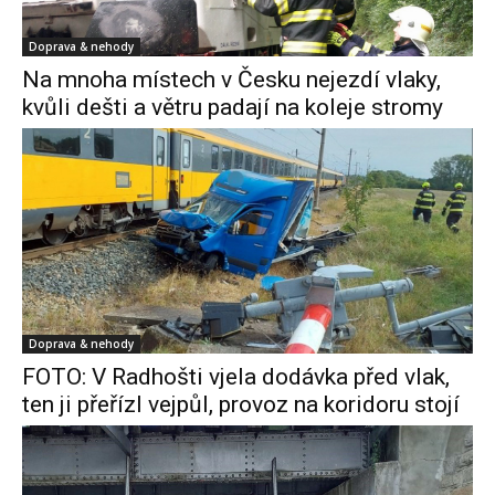
Doprava & nehody
Na mnoha místech v Česku nejezdí vlaky,
kvůli dešti a větru padají na koleje stromy
Doprava & nehody
FOTO: V Radhošti vjela dodávka před vlak,
ten ji přeřízl vejpůl, provoz na koridoru stojí