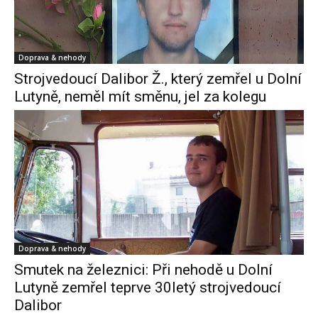
Doprava & nehody
Strojvedoucí Dalibor Ž., který zemřel u Dolní
Lutyně, neměl mít směnu, jel za kolegu
Doprava & nehody
Smutek na železnici: Při nehodě u Dolní
Lutyně zemřel teprve 30letý strojvedoucí
Dalibor