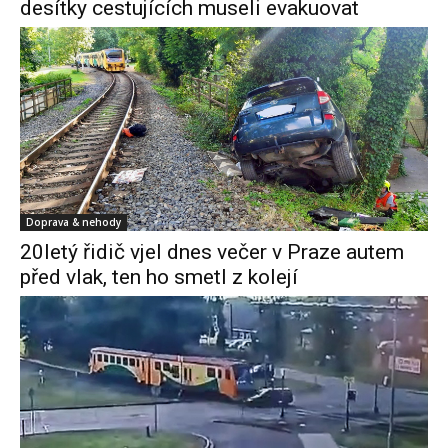
desítky cestujících museli evakuovat
Doprava & nehody
20letý řidič vjel dnes večer v Praze autem
před vlak, ten ho smetl z kolejí