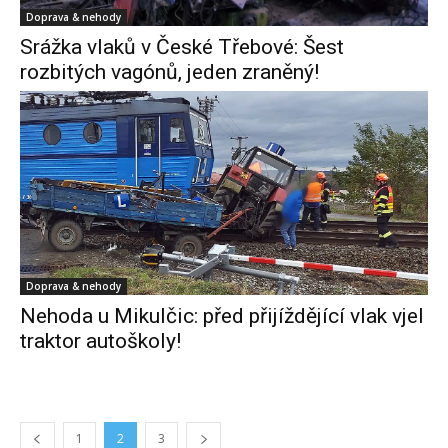
Doprava & nehody
Srážka vlaků v České Třebové: Šest
rozbitých vagónů, jeden zraněný!
Doprava & nehody
Nehoda u Mikulčic: před přijíždějící vlak vjel
traktor autoškoly!
1
2
3