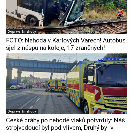
Doprava & nehody
FOTO: Nehoda v Karlových Varech! Autobus
sjel z náspu na koleje, 17 zraněných!
Doprava & nehody
České dráhy po nehodě vlaků potvrdily: Náš
strojvedoucí byl pod vlivem, Druhý byl v