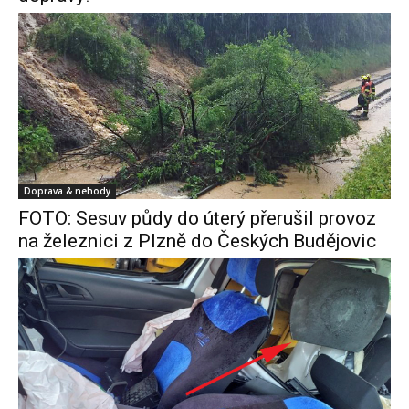
Doprava & nehody
FOTO: Sesuv půdy do úterý přerušil provoz
na železnici z Plzně do Českých Budějovic