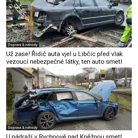
Doprava & nehody
Už zase! Řidič auta vjel u Libčic před vlak
vezoucí nebezpečné látky, ten auto smetl
Doprava & nehody
U nádraží v Rychnově nad Kněžnou smetl