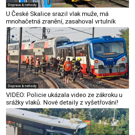
Doprava & nehody
U České Skalice srazil vlak muže, má
mnohačetná zranění, zasahoval vrtulník
Doprava & nehody
VIDEO: Policie ukázala video ze zákroku u
srážky vlaků. Nové detaily z vyšetřování!