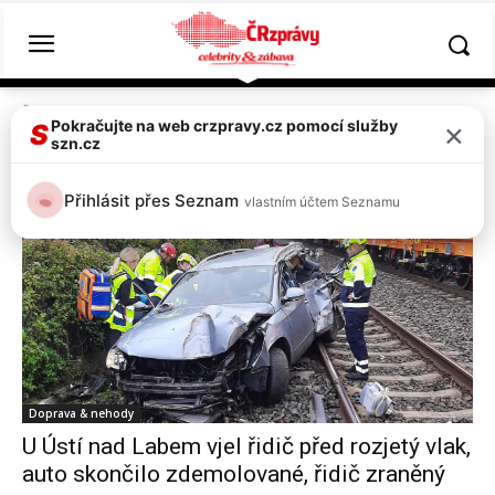
Štítky
Vlaky
×
Pokračujte na web crzpravy.cz pomocí služby
S
szn.cz
Tag:
vlaky
Přihlásit přes Seznam
vlastním účtem Seznamu
Doprava & nehody
U Ústí nad Labem vjel řidič před rozjetý vlak,
auto skončilo zdemolované, řidič zraněný