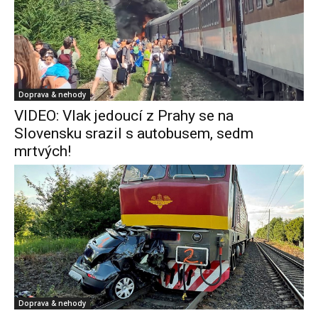
Doprava & nehody
VIDEO: Vlak jedoucí z Prahy se na
Slovensku srazil s autobusem, sedm
mrtvých!
Doprava & nehody