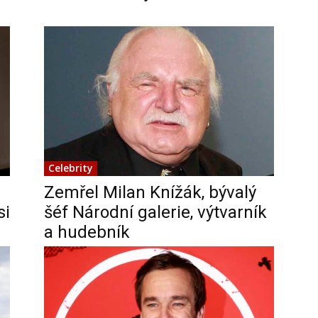
Celebrity
Zemřel Milan Knížák, bývalý
si
šéf Národní galerie, výtvarník
a hudebník