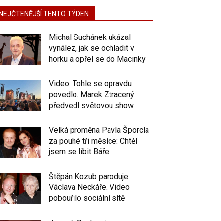
NEJČTENĚJŠÍ TENTO TÝDEN
Michal Suchánek ukázal
vynález, jak se ochladit v
horku a opřel se do Macinky
Video: Tohle se opravdu
povedlo. Marek Ztracený
předvedl světovou show
Velká proměna Pavla Šporcla
za pouhé tři měsíce: Chtěl
jsem se líbit Báře
Štěpán Kozub paroduje
Václava Neckáře. Video
pobouřilo sociální sítě