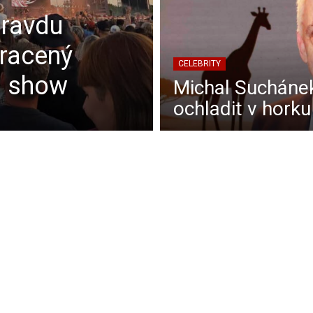
pravdu
tracený
CELEBRITY
u show
Michal Suchánek
ochladit v horku