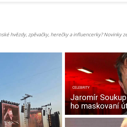
uzemské hvězdy, zpěvačky, herečky a influencerky? Novinky 
CELEBRITY
Jaromír Soukup j
ho maskovaní út