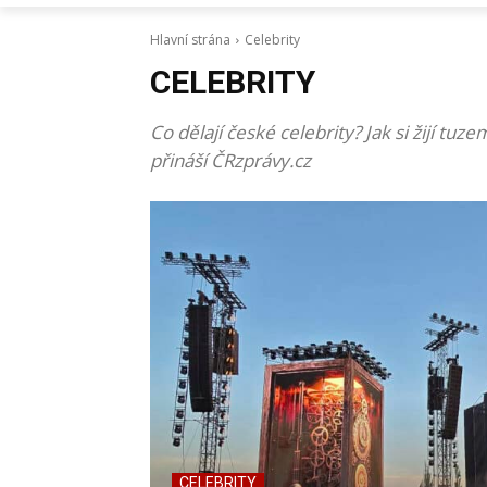
Hlavní strána
Celebrity
CELEBRITY
Co dělají české celebrity? Jak si žijí t
přináší ČRzprávy.cz
CELEBRITY