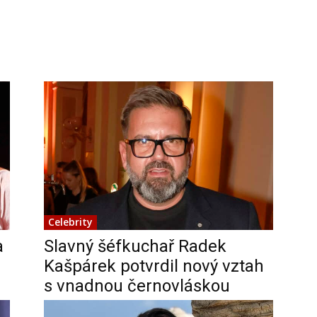
Celebrity
a
Slavný šéfkuchař Radek
Kašpárek potvrdil nový vztah
s vnadnou černovláskou