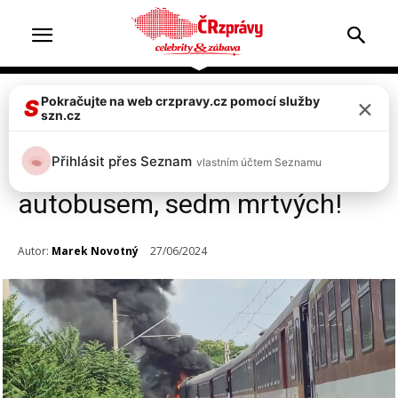
×
Pokračujte na web crzpravy.cz pomocí služby
Doprava & nehody
Top 2
S
szn.cz
VIDEO: Vlak jedoucí z Prahy se
Přihlásit přes Seznam
vlastním účtem Seznamu
na Slovensku srazil s
autobusem, sedm mrtvých!
Autor:
Marek Novotný
27/06/2024