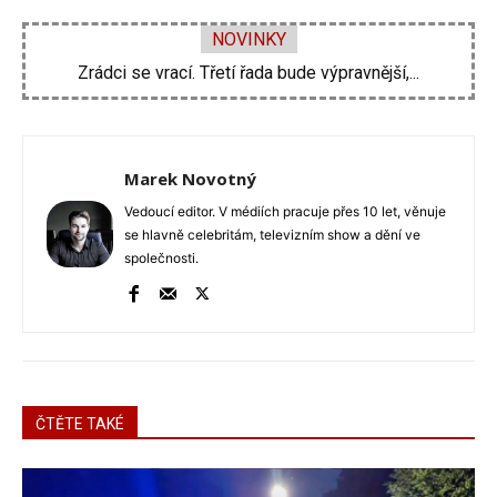
NOVINKY
Zrádci se vrací. Třetí řada bude výpravnější,...
Zdeněk Pohlreich opět vtrhne do hospod. Nové...
Marek Novotný
Vedoucí editor. V médiích pracuje přes 10 let, věnuje
se hlavně celebritám, televizním show a dění ve
společnosti.
ČTĚTE TAKÉ