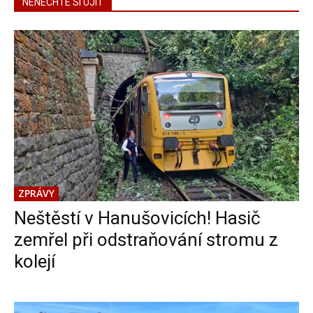
NENECHTE SI UJÍT
ZPRÁVY
Neštěstí v Hanušovicích! Hasič
zemřel při odstraňování stromu z
kolejí