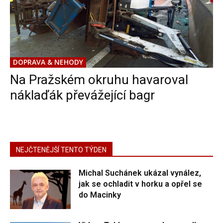
DOPRAVA & NEHODY
Na Pražském okruhu havaroval
náklaďák převážející bagr
NEJČTENĚJŠÍ TENTO TÝDEN
Michal Suchánek ukázal vynález,
jak se ochladit v horku a opřel se
do Macinky