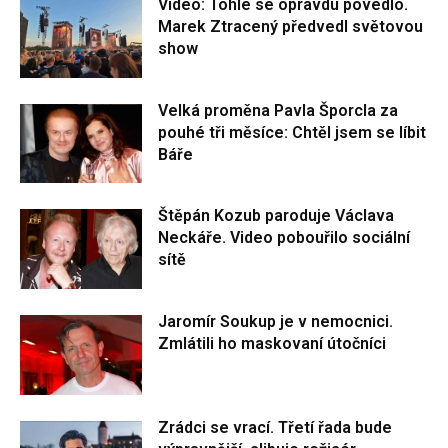
Video: Tohle se opravdu povedlo.
Marek Ztracený předvedl světovou
show
Velká proměna Pavla Šporcla za
pouhé tři měsíce: Chtěl jsem se líbit
Báře
Štěpán Kozub paroduje Václava
Neckáře. Video pobouřilo sociální
sítě
Jaromír Soukup je v nemocnici.
Zmlátili ho maskovaní útočníci
Zrádci se vrací. Třetí řada bude