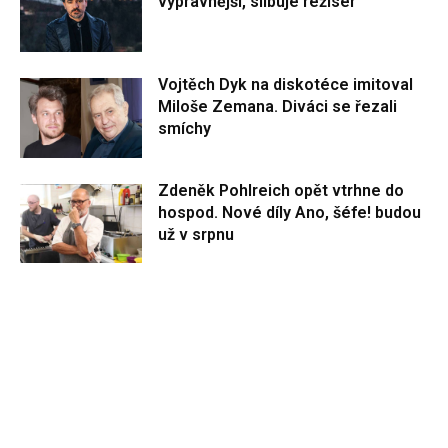
výpravnější, slibuje režisér
Vojtěch Dyk na diskotéce imitoval
Miloše Zemana. Diváci se řezali
smíchy
Zdeněk Pohlreich opět vtrhne do
hospod. Nové díly Ano, šéfe! budou
už v srpnu