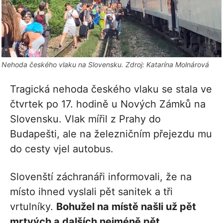
Nehoda českého vlaku na Slovensku. Zdroj: Katarína Molnárová
Tragická nehoda českého vlaku se stala ve
čtvrtek po 17. hodině u Nových Zámků na
Slovensku. Vlak mířil z Prahy do
Budapešti, ale na železničním přejezdu mu
do cesty vjel autobus.
Slovenští záchranáři informovali, že na
místo ihned vyslali pět sanitek a tři
vrtulníky.
Bohužel na místě našli už pět
mrtvých a dalších nejméně pět