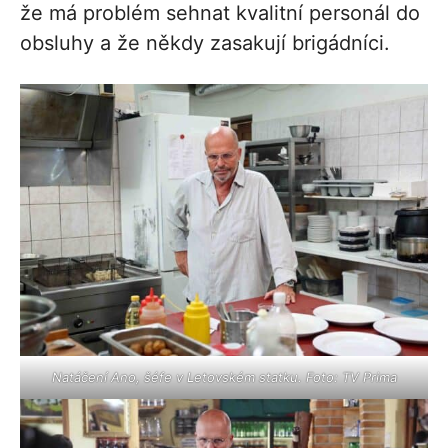
že má problém sehnat kvalitní personál do
obsluhy a že někdy zasakují brigádníci.
Natáčení Ano, šéfe v Letovském statku. Foto: TV Prima