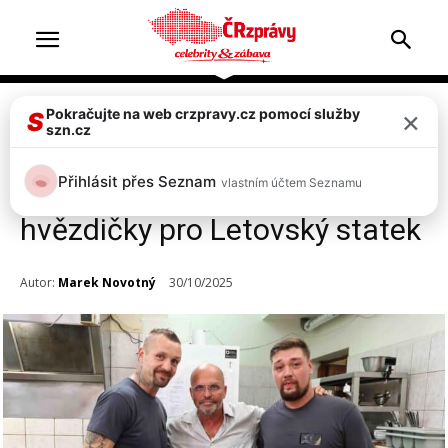
×
Pokračujte na web crzpravy.cz pomocí služby
Televize & zábava
S
szn.cz
Ano, šéfe: nejlepší díl na závěr!
Přihlásit přes Seznam
vlastním účtem Seznamu
Parádní proměna a dvě
hvězdičky pro Letovský statek
Autor:
Marek Novotný
30/10/2025