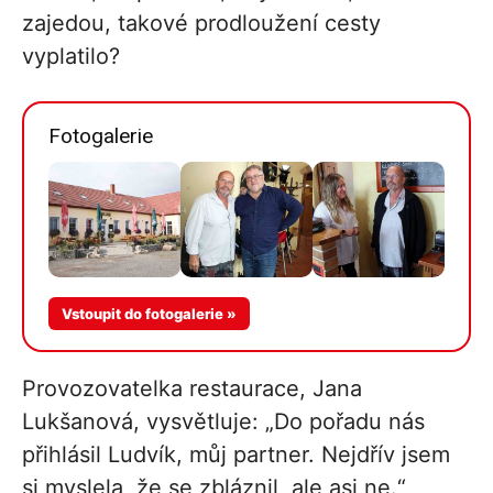
zajedou, takové prodloužení cesty
vyplatilo?
Fotogalerie
Více v
Vstoupit do fotogalerie »
galerii
Provozovatelka restaurace, Jana
Lukšanová, vysvětluje: „Do pořadu nás
přihlásil Ludvík, můj partner. Nejdřív jsem
si myslela, že se zbláznil, ale asi ne.“