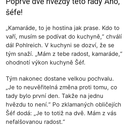
Poprvé dvě hvězdy této řady Ano,
šéfe!
„Kamaráde, to je hostina jak prase. Kdo to
vaří, musím se podívat do kuchyně,“ chválí
dál Pohlreich. V kuchyni se dozví, že se
tým snaží. „Mám z tebe radost, kamaráde,“
ohodnotí výkon kuchyně Šéf.
Tým nakonec dostane velkou pochvalu.
„Je to neuvěřitelná změna proti tomu, co
tady bylo první den. Takže na jednu
hvězdu to není.“ Po zklamaných obličejích
Šéf dodá: „Je to totiž na dvě. Mám z vás
nefalšovanou radost.“