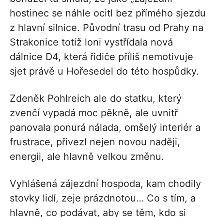
hostinec se náhle ocitl bez přímého sjezdu
z hlavní silnice. Původní trasu od Prahy na
Strakonice totiž loni vystřídala nová
dálnice D4, která řidiče příliš nemotivuje
sjet právě u Hořesedel do této hospůdky.
Zdeněk Pohlreich ale do statku, který
zvenčí vypadá moc pěkně, ale uvnitř
panovala ponurá nálada, omšelý interiér a
frustrace, přivezl nejen novou naději,
energii, ale hlavně velkou změnu.
Vyhlášená zájezdní hospoda, kam chodily
stovky lidí, zeje prázdnotou… Co s tím, a
hlavně, co podávat, aby se těm, kdo si