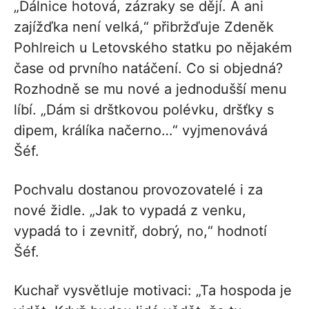
„Dálnice hotová, zázraky se dějí. A ani
zajížďka není velká,“ přibržďuje Zdeněk
Pohlreich u Letovského statku po nějakém
čase od prvního natáčení. Co si objedná?
Rozhodně se mu nové a jednodušší menu
líbí. „Dám si drštkovou polévku, dršťky s
dipem, králíka načerno…“ vyjmenovává
Šéf.
Pochvalu dostanou provozovatelé i za
nové židle. „Jak to vypadá z venku,
vypadá to i zevnitř, dobrý, no,“ hodnotí
Šéf.
Kuchař vysvětluje motivaci: „Ta hospoda je