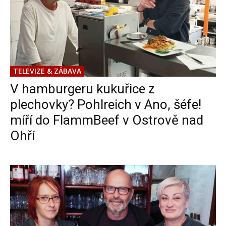
TELEVIZE & ZÁBAVA
V hamburgeru kukuřice z
plechovky? Pohlreich v Ano, šéfe!
míří do FlammBeef v Ostrově nad
Ohří