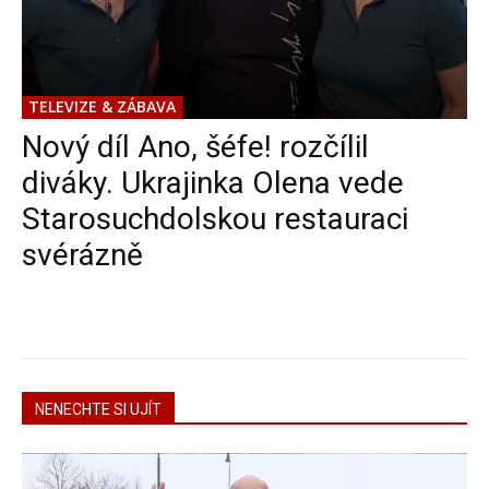
TELEVIZE & ZÁBAVA
Nový díl Ano, šéfe! rozčílil
diváky. Ukrajinka Olena vede
Starosuchdolskou restauraci
svérázně
NENECHTE SI UJÍT