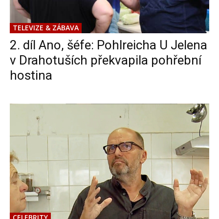
TELEVIZE & ZÁBAVA
2. díl Ano, šéfe: Pohlreicha U Jelena
v Drahotuších překvapila pohřební
hostina
CELEBRITY