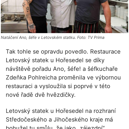
Natáčení Ano, šéfe v Letovském statku. Foto: TV Prima
Tak tohle se opravdu povedlo. Restaurace
Letovský statek u Hořesedel se díky
návštěvě pořadu Ano, šéfe! a šéfkuchaře
Zdeňka Pohlreicha proměnila ve výbornou
restauraci a vysloužila si poprvé v této
nové řadě dvě hvězdičky.
Letovský statek u Hořesedel na rozhraní
Středočeského a Jihočeského kraje má
bohužel tu smůlu, že jako „zájezdní“