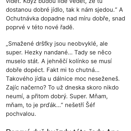
vidět. Když budou lidé vědět, že tu
dostanou dobré jídlo, tak k nám sjedou.“ A
Ochutnávka dopadne nad míru dobře, snad
poprvé v této nové řadě.
„Smažené dršťky jsou neobvyklé, ale
super. Hezky nandané… Tady se něco
muselo stát. A jehněčí kolínko se musí
dobře dopéct. Fakt mi to chutná…
Takového jídla u dálnice moc neseženeš.
Zajíc načerno? To už dneska skoro nikdo
neumí, a přitom dobrý. Super. Mňam,
mňam, to je prďák…“ nešetří Šéf
pochvalou.