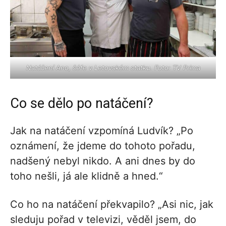
Natáčení Ano, šéfe v Letovském statku. Foto: TV Prima
Co se dělo po natáčení?
Jak na natáčení vzpomíná Ludvík? „Po
oznámení, že jdeme do tohoto pořadu,
nadšený nebyl nikdo. A ani dnes by do
toho nešli, já ale klidně a hned.“
Co ho na natáčení překvapilo? „Asi nic, jak
sleduju pořad v televizi, věděl jsem, do