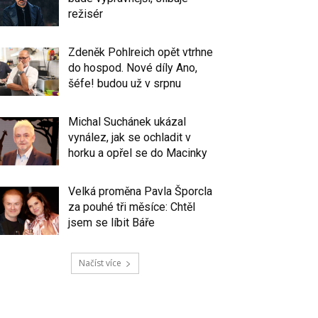
režisér
Zdeněk Pohlreich opět vtrhne
do hospod. Nové díly Ano,
šéfe! budou už v srpnu
Michal Suchánek ukázal
vynález, jak se ochladit v
horku a opřel se do Macinky
Velká proměna Pavla Šporcla
za pouhé tři měsíce: Chtěl
jsem se líbit Báře
Načíst více