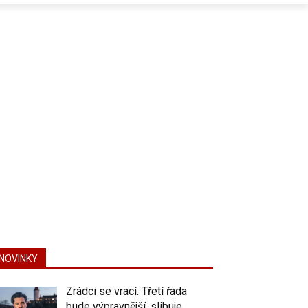
NOVINKY
Zrádci se vrací. Třetí řada
bude výpravnější, slibuje