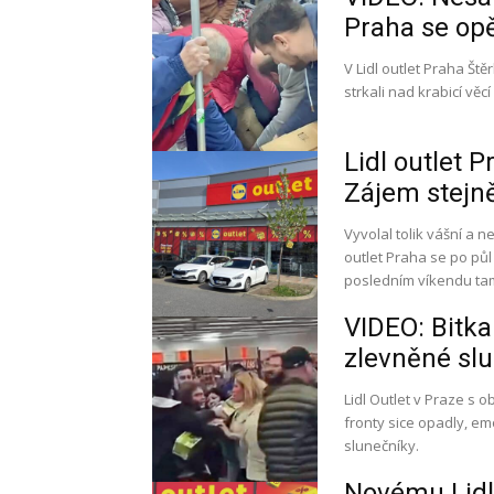
Praha se opě
V Lidl outlet Praha Št
strkali nad krabicí věc
Lidl outlet 
Zájem stejně
Vyvolal tolik vášní a 
outlet Praha se po půl 
posledním víkendu tam 
VIDEO: Bitka
zlevněné slu
Lidl Outlet v Praze s
fronty sice opadly, em
slunečníky.
Novému Lidl 