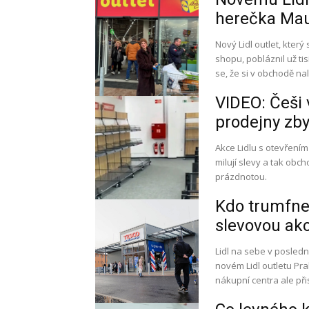
herečka Maur
Nový Lidl outlet, který
shopu, pobláznil už ti
se, že si v obchodě nal
VIDEO: Češi v
prodejny zby
Akce Lidlu s otevřením
milují slevy a tak obc
prázdnotou.
Kdo trumfne 
slevovou akc
Lidl na sebe v posledn
novém Lidl outletu Pra
nákupní centra ale při