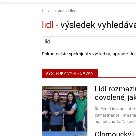
Hlavní strána
Hledat
lidl
- výsledek vyhledáv
Pokud nejste spokojeni s výsledky, upravte dot
VÝSLEDKY VYHLEDÁVÁNÍ
Lidl rozmaz
dovolené, ja
Řetězec Lidl dnes pře
zaměstnance. Firma ta
maloobchodu. Taková d
Olomoucký Li