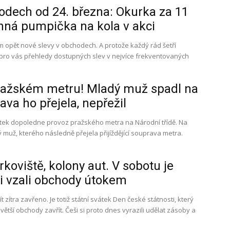
odech od 24. března: Okurka za 11
nná pumpička na kola v akci
ím opět nové slevy v obchodech. A protože každý rád šetří
pro vás přehledy dostupných slev v nejvíce frekventovaných
pražském metru! Mladý muž spadl na
ava ho přejela, nepřežil
pátek dopoledne provoz pražského metra na Národní třídě. Na
ý muž, kterého následně přejela přijíždějící souprava metra.
koviště, kolony aut. V sobotu je
i vzali obchody útokem
zítra zavřeno. Je totiž státní svátek Den české státnosti, který
 větší obchody zavřít. Češi si proto dnes vyrazili udělat zásoby a