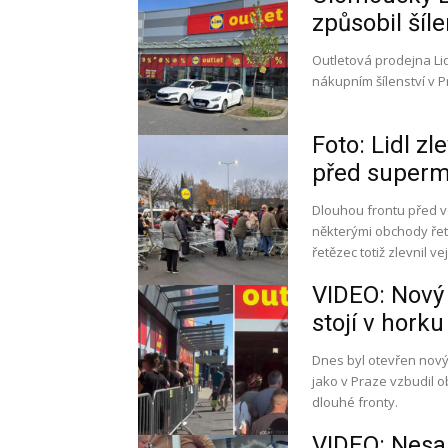
způsobil šíle
Outletová prodejna Li
nákupním šílenství v P
Foto: Lidl zl
před superm
Dlouhou frontu před v
některými obchody řetě
řetězec totiž zlevnil ve
VIDEO: Nový 
stojí v hork
Dnes byl otevřen nový
jako v Praze vzbudil o
dlouhé fronty.
VIDEO: Nesahe