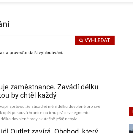
ání
VYHLEDAT
az a proveďte další vyhledávání.
luje zaměstnance. Zavádí délku
kou by chtěl každý
kvapil zprávou, že zásadně mění délku dovolené pro své
k opět posouvá hranice na trhu práce v segmentu
élka dovolené tady skutečně ještě nebyla.
dl Outlet zavírá. Obchod, který