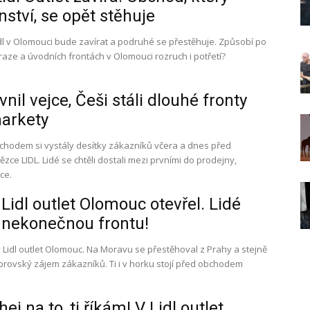
nství, se opět stěhuje
dl v Olomouci bude zavírat a podruhé se přestěhuje. Způsobí po
raze a úvodních frontách v Olomouci rozruch i potřetí?
evnil vejce, Češi stáli dlouhé fronty
arkety
chodem si vystály desítky zákazníků včera a dnes před
zce LIDL. Lidé se chtěli dostali mezi prvními do prodejny,
jce.
Lidl outlet Olomouc otevřel. Lidé
u nekonečnou frontu!
 Lidl outlet Olomouc. Na Moravu se přestěhoval z Prahy a stejně
brovský zájem zákazníků. Ti i v horku stojí před obchodem
j na to, ti říkám! V Lidl outlet