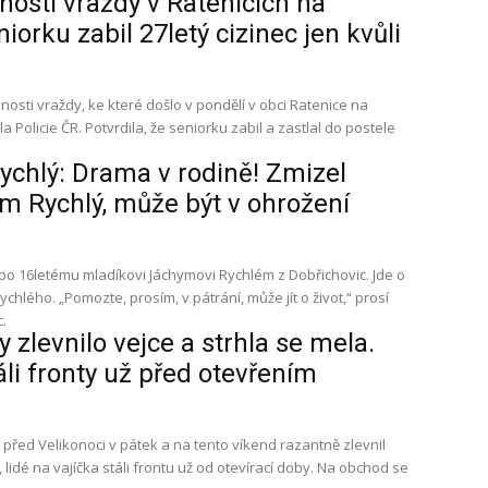
nosti vraždy v Ratenicích na
iorku zabil 27letý cizinec jen kvůli
osti vraždy, ke které došlo v pondělí v obci Ratenice na
la Policie ČR. Potvrdila, že seniorku zabil a zastlal do postele
ychlý: Drama v rodině! Zmizel
m Rychlý, může být v ohrožení
 po 16letému mladíkovi Jáchymovi Rychlém z Dobřichovic. Jde o
chlého. „Pomozte, prosím, v pátrání, může jít o život,“ prosí
.
 zlevnilo vejce a strhla se mela.
áli fronty už před otevřením
před Velikonoci v pátek a na tento víkend razantně zlevnil
, lidé na vajíčka stáli frontu už od otevírací doby. Na obchod se