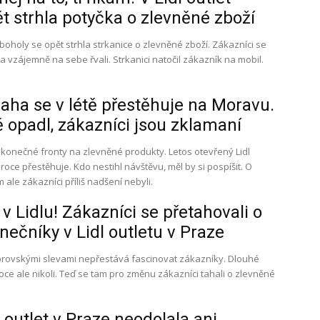
t strhla potyčka o zlevněné zboží
ěrboholy se opět strhla strkanice o zlevněné zboží. Zákazníci se
í a vzájemně na sebe řvali. Strkanici natočil zákazník na mobil.
Praha se v létě přestěhuje na Moravu.
 opadl, zákazníci jsou zklamaní
nekonečné fronty na zlevněné produkty. Letos otevřený Lidl
roce přestěhuje. Kdo nestihl návštěvu, měl by si pospíšit. O
ale zákazníci příliš nadšení nebyli.
 v Lidlu! Zákazníci se přetahovali o
nečníky v Lidl outletu v Praze
 obrovskými slevami nepřestává fascinovat zákazníky. Dlouhé
oce ale nikoli. Teď se tam pro změnu zákazníci tahali o zlevněné
outlet v Praze neodolala ani