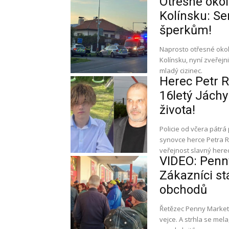
Otřesné okol
Kolínsku: Sen
šperkům!
Naprosto otřesné okoln
Kolínsku, nyní zveřejni
mladý cizinec.
Herec Petr R
16letý Jáchy
života!
Policie od včera pátrá
synovce herce Petra Ry
veřejnost slavný herec
VIDEO: Penny
Zákazníci st
obchodů
Řetězec Penny Market 
vejce. A strhla se mela