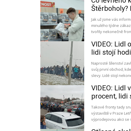
Co levného k
Štěrboholy? 
Jak už jsme vás informo
minulého týdne zákazn
tvořily nekonečně fron
VIDEO: Lidl o
lidi stojí ho
Naprosté šílenství zavl
svůj první obchod, kd
slevy. Lidé stojí neko
VIDEO: Lidl v
procent, lidi
Takové fronty tady sn
výstaviště v Praze Let
výprodejovou akci se 