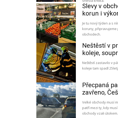
snesla kritika.
Slevy v obch
korun i výko
Je tu nový týden a s n
koruny, připravujeme 
obchodech.
Neštěstí v 
koleje, soupr
Neštěstí zastavilo v 
koleje tam spadl 25let
Přecpaná par
zavřeno, Češ
Velké obchody musí mít 
patří mezi ty, kdy musí
obchody vzali útokem.