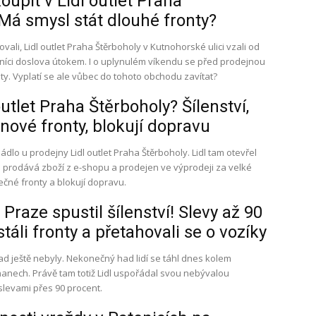
oupit v Lidl outlet Praha
Má smysl stát dlouhé fronty?
vali, Lidl outlet Praha Štěrboholy v Kutnohorské ulici vzali od
íci doslova útokem. I o uplynulém víkendu se před prodejnou
ty. Vyplatí se ale vůbec do tohoto obchodu zavítat?
utlet Praha Štěrboholy? Šílenství,
dinové fronty, blokují dopravu
ádlo u prodejny Lidl outlet Praha Štěrboholy. Lidl tam otevřel
e prodává zboží z e-shopu a prodejen ve výprodeji za velké
nečné fronty a blokují dopravu.
 Praze spustil šílenství! Slevy až 90
 stáli fronty a přetahovali se o vozíky
ad ještě nebyly. Nekonečný had lidí se táhl dnes kolem
ňanech. Právě tam totiž Lidl uspořádal svou nebývalou
slevami přes 90 procent.