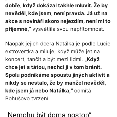
dobře, když dokázal takhle mluvit. Že by
nevěděl, kde jsem, není pravda. Já už na
akce s novináři skoro nejezdím, není mi to
příjemné,“
vysvětlila svou nepřítomnost.
Naopak jejich dcera Natálka je podle Lucie
extrovertka a miluje, když může jet na
koncert, tančit a být mezi lidmi.
„Když
chce jet s tátou, nechci jí v tom bránit.
Spolu podnikáme spoustu jiných aktivit a
nikdy se nestalo, že by manžel nevěděl,
kde jsem já nebo Natálka,“
odmítá
Bohušovo tvrzení.
„Nemohu být doma nostop“