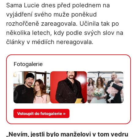
Sama Lucie dnes před polednem na
vyjádření svého muže poněkud
rozhořčeně zareagovala. Učinila tak po
několika letech, kdy podle svých slov na
články v médiích nereagovala.
Fotogalerie
Více v
Vstoupit do fotogalerie »
galerii
„Nevím, jestli bylo manželovi v tom vedru