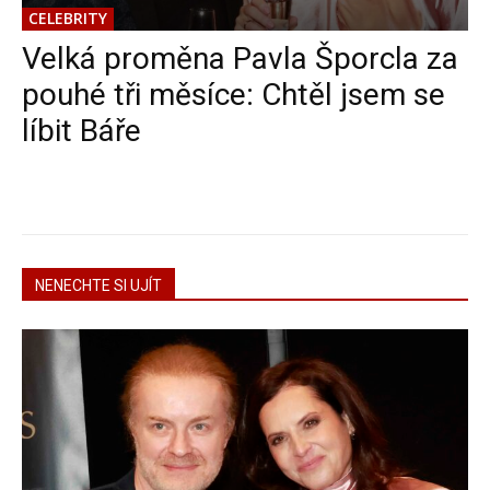
CELEBRITY
Velká proměna Pavla Šporcla za
pouhé tři měsíce: Chtěl jsem se
líbit Báře
NENECHTE SI UJÍT