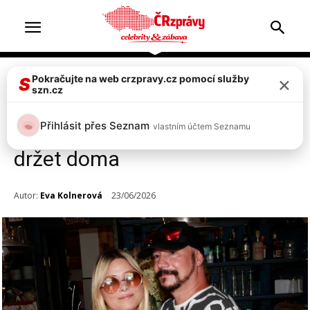
×
Pokračujte na web crzpravy.cz pomocí služby
Celebrity
S
szn.cz
Mladá žena Bohuše Matuše
Přihlásit přes Seznam
vlastním účtem Seznamu
Lucie: Manžel mě nemůže
držet doma
Autor:
Eva Kolnerová
23/06/2026