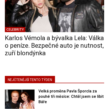
CELEBRITY
Karlos Vémola a bývalka Lela: Válka
o peníze. Bezpečné auto je nutnost,
zuří blondýnka
NEJČTENĚJŠÍ TENTO TÝDEN
Velká proměna Pavla Šporcla za
pouhé tři měsíce: Chtěl jsem se líbit
Báře