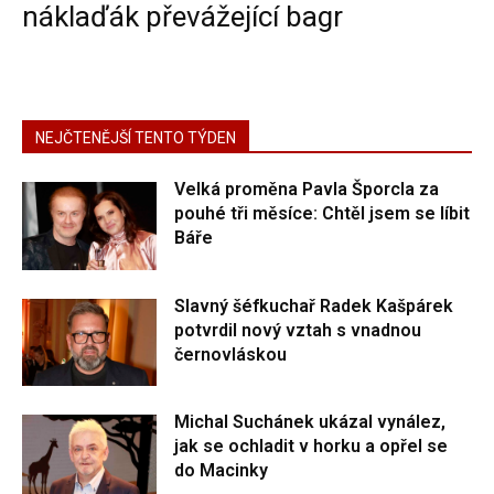
náklaďák převážející bagr
NEJČTENĚJŠÍ TENTO TÝDEN
Velká proměna Pavla Šporcla za
pouhé tři měsíce: Chtěl jsem se líbit
Báře
Slavný šéfkuchař Radek Kašpárek
potvrdil nový vztah s vnadnou
černovláskou
Michal Suchánek ukázal vynález,
jak se ochladit v horku a opřel se
do Macinky