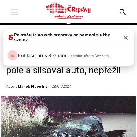
×
Pokračujte na web crzpravy.cz pomocí služby
Doprava & nehody
Top 2
S
szn.cz
FOTO: Tragická nehoda u
Přihlásit přes Seznam
vlastním účtem Seznamu
Sezemic! Řidič BMW vyletěl do
pole a slisoval auto, nepřežil
Autor:
Marek Novotný
28/04/2024