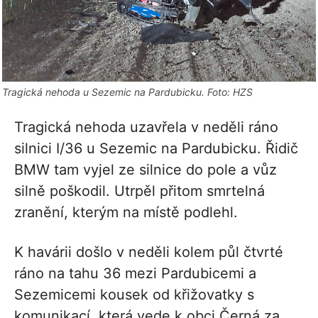
Tragická nehoda u Sezemic na Pardubicku. Foto: HZS
Tragická nehoda uzavřela v neděli ráno
silnici I/36 u Sezemic na Pardubicku. Řidič
BMW tam vyjel ze silnice do pole a vůz
silně poškodil. Utrpěl přitom smrtelná
zranění, kterým na místě podlehl.
K havárii došlo v neděli kolem půl čtvrté
ráno na tahu 36 mezi Pardubicemi a
Sezemicemi kousek od křižovatky s
komunikací, která vede k obci Černá za