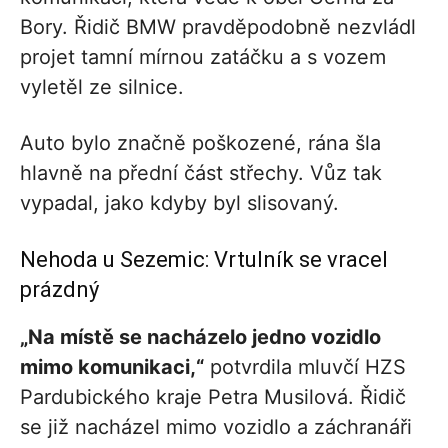
Bory. Řidič BMW pravděpodobně nezvládl
projet tamní mírnou zatáčku a s vozem
vyletěl ze silnice.
Auto bylo značně poškozené, rána šla
hlavně na přední část střechy. Vůz tak
vypadal, jako kdyby byl slisovaný.
Nehoda u Sezemic: Vrtulník se vracel
prázdný
„Na místě se nacházelo jedno vozidlo
mimo komunikaci,“
potvrdila mluvčí HZS
Pardubického kraje Petra Musilová. Řidič
se již nacházel mimo vozidlo a záchranáři