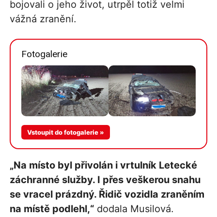
bojovali o jeho život, utrpěl totiž velmi
vážná zranění.
Fotogalerie
Vstoupit do fotogalerie »
„Na místo byl přivolán i vrtulník Letecké
záchranné služby. I přes veškerou snahu
se vracel prázdný. Řidič vozidla zraněním
na místě podlehl,“
dodala Musilová.