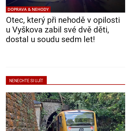
DOPRAVA & NEHODY
Otec, který při nehodě v opilosti
u Vyškova zabil své dvě děti,
dostal u soudu sedm let!
NENECHTE SI UJÍT