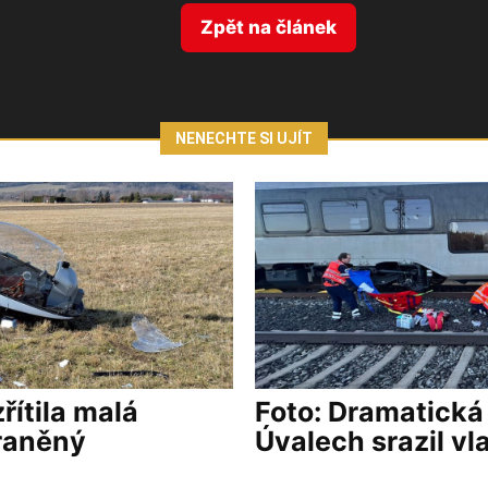
Zpět na článek
NENECHTE SI UJÍT
řítila malá
Foto: Dramatická
zraněný
Úvalech srazil vl