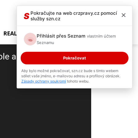
×
Pokračujte na web crzpravy.cz pomocí
S
služby szn.cz
REALITY SHOW
Přihlásit přes Seznam
vlastním účtem
Seznamu
e a slisoval auto,
Pokračovat
Aby bylo možné pokračovat, szn.cz bude s tímto webem
sdílet vaše jméno, e-mailovou adresu a profilový obrázek.
2 / 2
Zásady ochrany soukromí
tohoto webu.