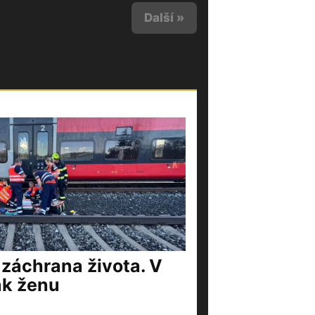
Další »
 záchrana života. V
ak ženu