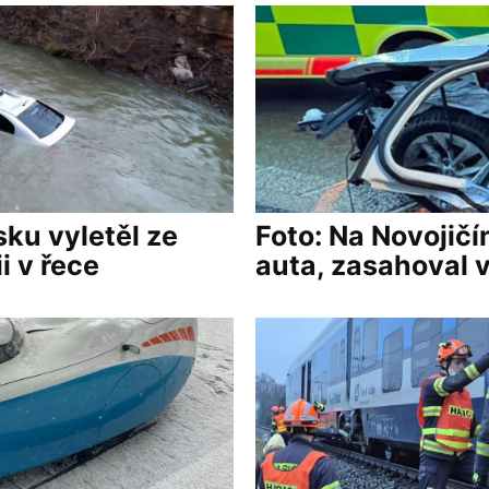
sku vyletěl ze
Foto: Na Novojičí
i v řece
auta, zasahoval v