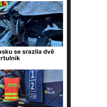
nsku se srazila dvě
rtulník