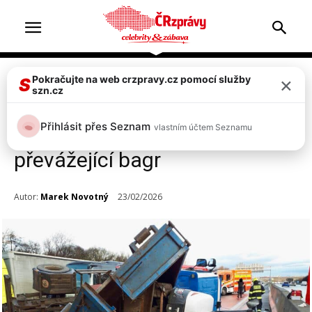
×
Pokračujte na web crzpravy.cz pomocí služby
Doprava & nehody
S
szn.cz
Na Pražském okruhu
Přihlásit přes Seznam
vlastním účtem Seznamu
havaroval náklaďák
převážející bagr
Autor:
Marek Novotný
23/02/2026