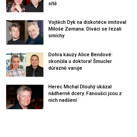
sítě
Vojtěch Dyk na diskotéce imitoval
Miloše Zemana. Diváci se řezali
smíchy
Dohra kauzy Alice Bendové:
skončila u doktora! Šmucler
důrazně varuje
Herec Michal Dlouhý ukázal
nádherné dcery. Fanoušci jsou z
nich nadšení