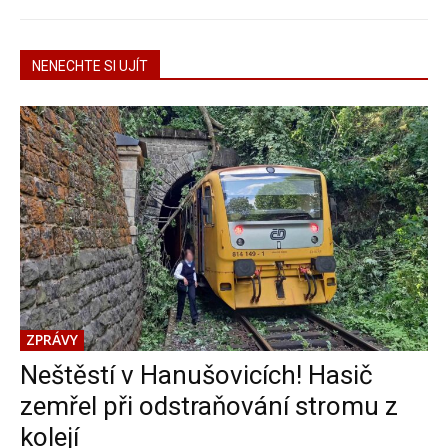
NENECHTE SI UJÍT
ZPRÁVY
Neštěstí v Hanušovicích! Hasič
zemřel při odstraňování stromu z
kolejí