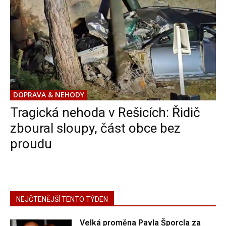
DOPRAVA & NEHODY
Tragická nehoda v Rešicích: Řidič
zboural sloupy, část obce bez
proudu
NEJČTENĚJŠÍ TENTO TÝDEN
Velká proměna Pavla Šporcla za