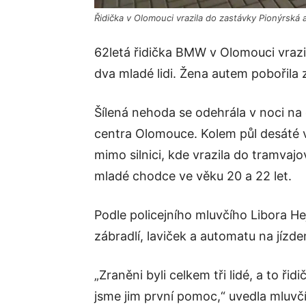
Řidička v Olomouci vrazila do zastávky Pionýrská a 
62letá řidička BMW v Olomouci vrazi
dva mladé lidi. Žena autem pobořila z
Šílená nehoda se odehrála v noci na
centra Olomouce. Kolem půl desáté v
mimo silnici, kde vrazila do tramvaj
mladé chodce ve věku 20 a 22 let.
Podle policejního mluvčího Libora 
zábradlí, laviček a automatu na jízd
„Zraněni byli celkem tři lidé, a to řid
jsme jim první pomoc,“ uvedla mluv