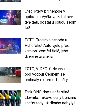
Otec, který při nehodě v
opilosti u Vyškova zabil své
dvě děti, dostal u soudu sedm
let!
FOTO: Tragická nehoda u
Pohořelic! Auto vjelo před
kamion, zemřel řidič, jeho
dcera je zraněná
FOTO, VIDEO: Celé vesnice
pod vodou! Českem se
prohnaly extrémní bouřky
Tank ONO dnes opět silně
zlevnilo. Takové ceny benzinu
i nafty tady už dlouho nebyly!