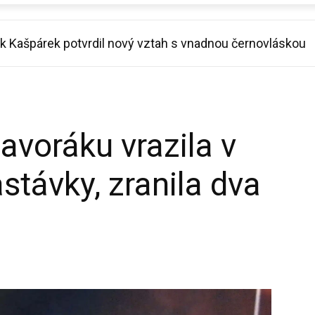
ašpárek potvrdil nový vztah s vnadnou černovláskou
ce imitoval Miloše Zemana. Diváci se řezali smíchy
bavoráku vrazila v
távky, zranila dva