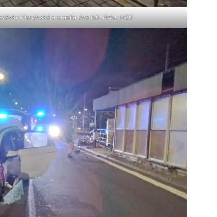
stávky Pionýrská a srazila dva lidi. Foto: HZS