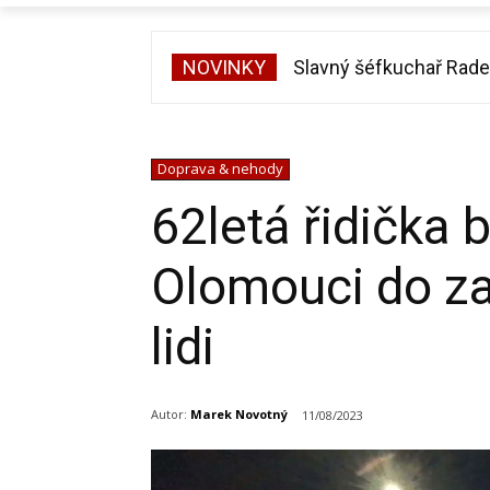
NOVINKY
Slavný šéfkuchař Radek K
Vojtěch Dyk na diskoté
Doprava & nehody
62letá řidička 
Olomouci do zas
lidi
Autor:
Marek Novotný
11/08/2023