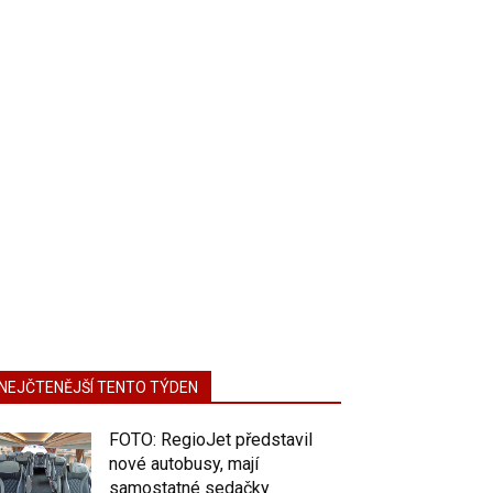
NEJČTENĚJŠÍ TENTO TÝDEN
FOTO: RegioJet představil
nové autobusy, mají
samostatné sedačky