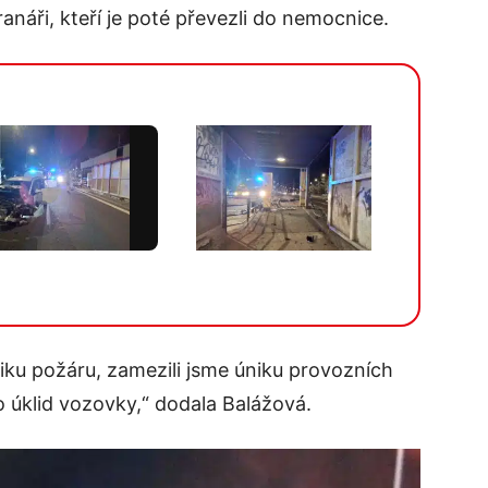
anáři, kteří je poté převezli do nemocnice.
Více v galerii
zniku požáru, zamezili jsme úniku provozních
 o úklid vozovky,“ dodala Balážová.