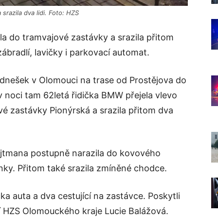
srazila dva lidi. Foto: HZS
la do tramvajové zastávky a srazila přitom
ábradlí, lavičky i parkovací automat.
 dnešek v Olomouci na trase od Prostějova do
 noci tam 62letá řidička BMW přejela vlevo
ové zastávky Pionýrská a srazila přitom dva
Hejtmana postupně narazila do kovového
enky. Přitom také srazila zmíněné chodce.
ička auta a dva cestující na zastávce. Poskytli
čí HZS Olomouckého kraje Lucie Balážová.