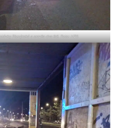
stávky Pionýrská a srazila dva lidi. Foto: HZS