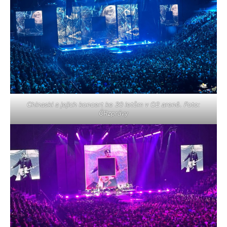
Chinaski a jejich koncert ke 30 letům v O2 areně. Foto:
ČRzprávy