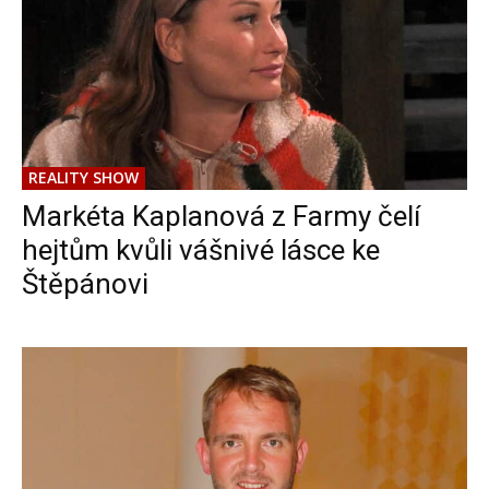
REALITY SHOW
Markéta Kaplanová z Farmy čelí
hejtům kvůli vášnivé lásce ke
Štěpánovi