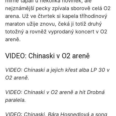
mírně tápali u několika novinek, ale
nejznámější pecky zpívala sborově celá O2
arena. Už ve čtvrtek si kapela tříhodinový
maraton užije znovu, čeká ji totiž druhý
totožný a rovněž vyprodaný koncert v O2
areně.
VIDEO: Chinaski v O2 areně
VIDEO: Chinaski a jejich křest alba LP 30 v
O2 areně.
VIDEO: Chinaski v O2 areně a hit Drobná
paralela.
VIDEO: Chinaski, Bára Hosnedlová a song