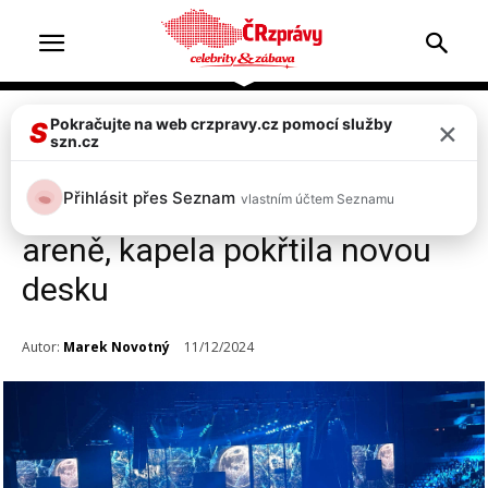
×
Pokračujte na web crzpravy.cz pomocí služby
Celebrity
Top 2
S
szn.cz
FOTO, VIDEO: Tříhodinový
Přihlásit přes Seznam
vlastním účtem Seznamu
megakoncert Chinaski v O2
areně, kapela pokřtila novou
desku
Autor:
Marek Novotný
11/12/2024