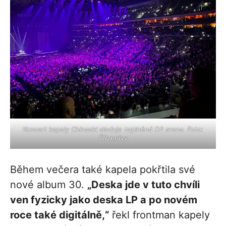
Koncert kapely Chinaski sleduje zaplněná O2 arena. Foto:
ČRzprávy
Během večera také kapela pokřtila své
nové album 30.
„Deska jde v tuto chvíli
ven fyzicky jako deska LP a po novém
roce také digitálně,“
řekl frontman kapely