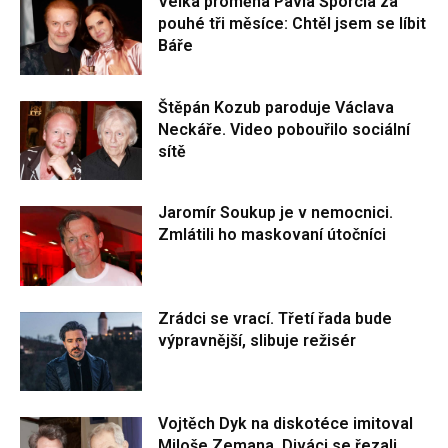
Velká proměna Pavla Šporcla za
pouhé tři měsíce: Chtěl jsem se líbit
Báře
Štěpán Kozub paroduje Václava
Neckáře. Video pobouřilo sociální
sítě
Jaromír Soukup je v nemocnici.
Zmlátili ho maskovaní útočníci
Zrádci se vrací. Třetí řada bude
výpravnější, slibuje režisér
Vojtěch Dyk na diskotéce imitoval
Miloše Zemana. Diváci se řezali