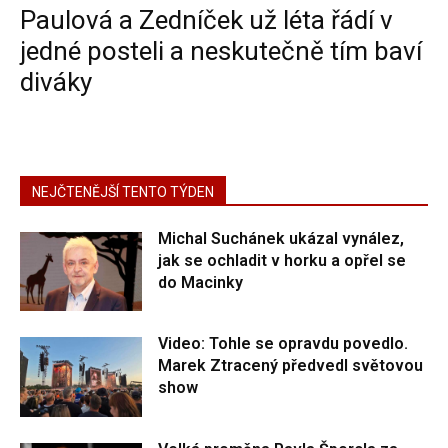
Paulová a Zedníček už léta řádí v
jedné posteli a neskutečně tím baví
diváky
NEJČTENĚJŠÍ TENTO TÝDEN
Michal Suchánek ukázal vynález,
jak se ochladit v horku a opřel se
do Macinky
Video: Tohle se opravdu povedlo.
Marek Ztracený předvedl světovou
show