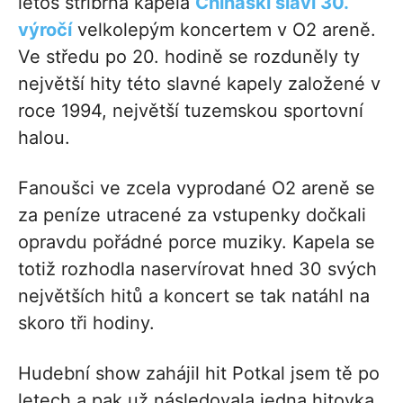
letos stříbrná kapela
Chinaski slaví 30.
výročí
velkolepým koncertem v O2 areně.
Ve středu po 20. hodině se rozduněly ty
největší hity této slavné kapely založené v
roce 1994, největší tuzemskou sportovní
halou.
Fanoušci ve zcela vyprodané O2 areně se
za peníze utracené za vstupenky dočkali
opravdu pořádné porce muziky. Kapela se
totiž rozhodla naservírovat hned 30 svých
největších hitů a koncert se tak natáhl na
skoro tři hodiny.
Hudební show zahájil hit Potkal jsem tě po
letech a pak už následovala jedna hitovka