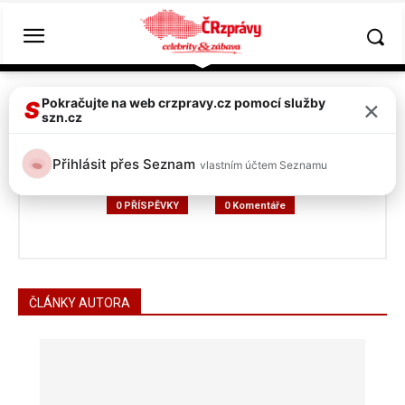
Hlavní strána
Autoři
Příspěvky od Seznam uživatel
×
Pokračujte na web crzpravy.cz pomocí služby
S
szn.cz
Seznam uživatel
Přihlásit přes Seznam
vlastním účtem Seznamu
0 PŘÍSPĚVKY
0 Komentáře
ČLÁNKY AUTORA