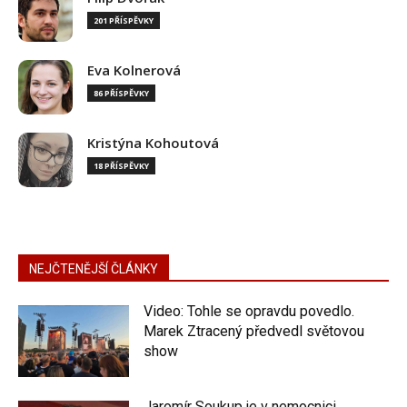
201 PŘÍSPĚVKY
Eva Kolnerová
86 PŘÍSPĚVKY
Kristýna Kohoutová
18 PŘÍSPĚVKY
NEJČTENĚJŠÍ ČLÁNKY
Video: Tohle se opravdu povedlo.
Marek Ztracený předvedl světovou
show
Jaromír Soukup je v nemocnici.