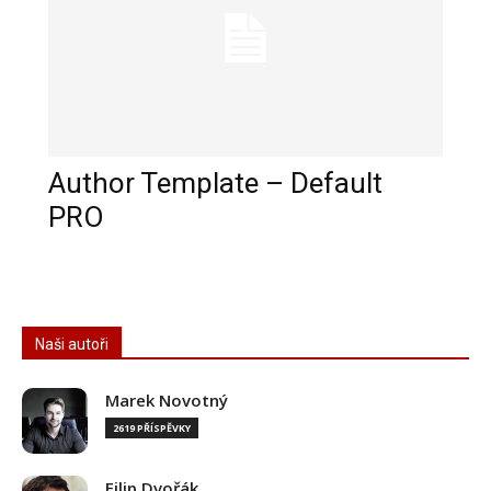
Author Template – Default
PRO
Naši autoři
Marek Novotný
2619 PŘÍSPĚVKY
Filip Dvořák