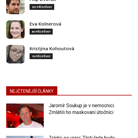
201 PŘÍSPĚVKY
Eva Kolnerová
86 PŘÍSPĚVKY
Kristýna Kohoutová
18 PŘÍSPĚVKY
NEJČTENĚJŠÍ ČLÁNKY
Jaromír Soukup je v nemocnici.
Zmlátili ho maskovaní útočníci
Zrádci se vrací. Třetí řada bude