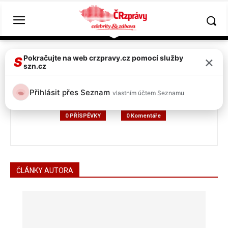
Hlavní strána
Autoři
Příspěvky od Seznam uživatel
×
Pokračujte na web crzpravy.cz pomocí služby
S
szn.cz
Seznam uživatel
Přihlásit přes Seznam
vlastním účtem Seznamu
0 PŘÍSPĚVKY
0 Komentáře
ČLÁNKY AUTORA