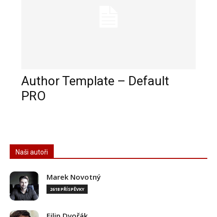
Author Template – Default
PRO
Naši autoři
Marek Novotný
2618 PŘÍSPĚVKY
Filip Dvořák