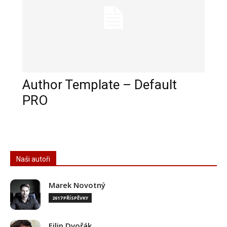
Author Template – Default
PRO
Naši autoři
Marek Novotný
2617 PŘÍSPĚVKY
Filip Dvořák