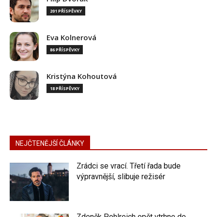
201 PŘÍSPĚVKY
Eva Kolnerová
86 PŘÍSPĚVKY
Kristýna Kohoutová
18 PŘÍSPĚVKY
NEJČTENĚJŠÍ ČLÁNKY
Zrádci se vrací. Třetí řada bude
výpravnější, slibuje režisér
Zdeněk Pohlreich opět vtrhne do