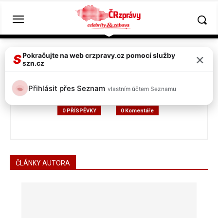
Hlavní strána
Autoři
Příspěvky od Seznam uživatel
×
Pokračujte na web crzpravy.cz pomocí služby
S
szn.cz
Seznam uživatel
Přihlásit přes Seznam
vlastním účtem Seznamu
0 PŘÍSPĚVKY
0 Komentáře
ČLÁNKY AUTORA