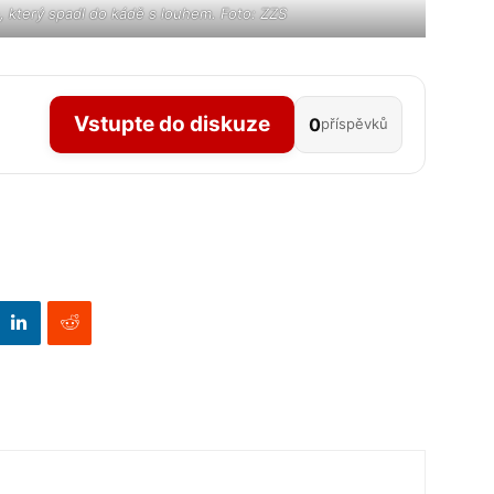
, který spadl do kádě s louhem. Foto: ZZS
Vstupte do diskuze
0
příspěvků