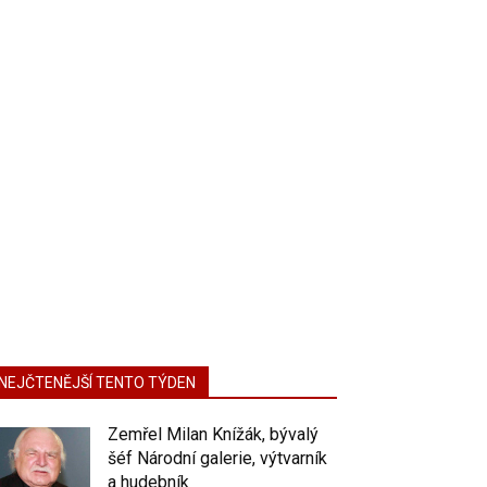
NEJČTENĚJŠÍ TENTO TÝDEN
Zemřel Milan Knížák, bývalý
šéf Národní galerie, výtvarník
a hudebník