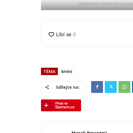
Záchranáři zasahovali u muže
TÉMA
krimi
Sdílejte na:
Marek Novotný