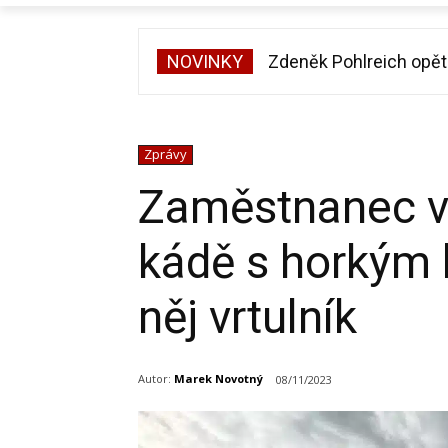
NOVINKY
Zdeněk Pohlreich opět v
Michal Suchánek ukáza
Zprávy
Zaměstnanec v
kádě s horkým l
něj vrtulník
Autor:
Marek Novotný
08/11/2023