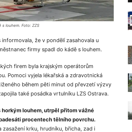
ě s louhem. Foto: ZZS
informovala, že v pondělí zasahovala u
ěstnanec firmy spadl do kádě s louhem.
ských firem byla krajským operátorům
u. Pomoci vyjela lékařská a zdravotnická
stiženého během pěti minut od převzetí výzvy
apojila také posádka vrtulníku LZS Ostrava.
s horkým louhem, utrpěl přitom vážné
 padesáti procentech tělního povrchu.
 zasažení krku, hrudníku, břicha, zad i