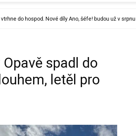
trhne do hospod. Nové díly Ano, šéfe! budou už v srpnu
l vynález, jak se ochladit v horku a opřel se do Macinky
 Opavě spadl do
ouhem, letěl pro