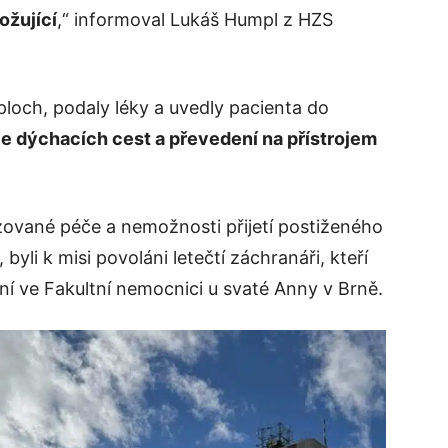
rožující
,“ informoval Lukáš Humpl z HZS
loch, podaly léky a uvedly pacienta do
e dýchacích cest a převedení na přístrojem
zované péče a nemožnosti přijetí postiženého
li k misi povoláni letečtí záchranáři, kteří
dání ve Fakultní nemocnici u svaté Anny v Brně.