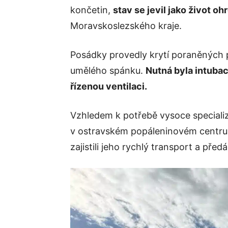
končetin,
stav se jevil jako život oh
Moravskoslezského kraje.
Posádky provedly krytí poraněných p
umělého spánku.
Nutná byla intubac
řízenou ventilaci.
Vzhledem k potřebě vysoce speciali
v ostravském popáleninovém centru, by
zajistili jeho rychlý transport a pře