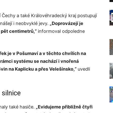
í Čechy a také Královéhradecký kraj postupují
nášejí i neobvyklé jevy.
„Doprovázejí je
 pět centimetrů,“
informoval odpoledne
řek je v Pošumaví a v těchto chvílích na
 rámci systému se nachází i vnořená
vin na Kaplicku a přes Velešínsko,“
uvedli
silnice
naly také hasiče.
„Evidujeme přibližně čtyři