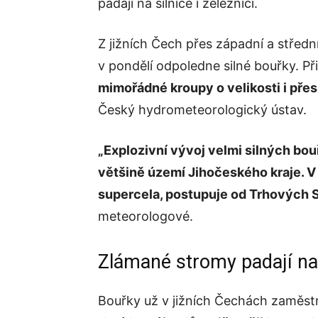
padají na silnice i železnici.
Z jižních Čech přes západní a středn
v pondělí odpoledne silné bouřky. Při
mimořádné kroupy o velikosti i přes
Český hydrometeorologický ústav.
„Explozivní vývoj velmi silných bou
většině území Jihočeského kraje. V
supercela, postupuje od Trhových S
meteorologové.
Zlámané stromy padají na 
Bouřky už v jižních Čechách zaměst