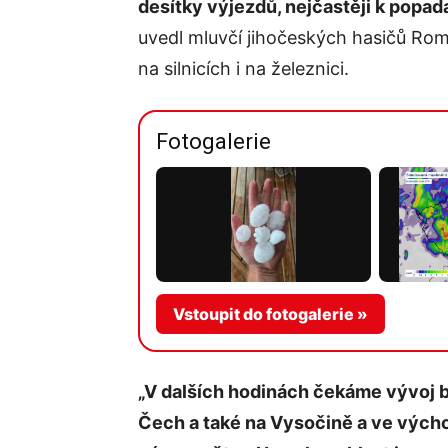
desítky výjezdů, nejčastěji k popa
uvedl mluvčí jihočeských hasičů Rom
na silnicích i na železnici.
Fotogalerie
Vstoupit do fotogalerie »
„V dalších hodinách čekáme vývoj b
Čech a také na Vysočině a ve výcho