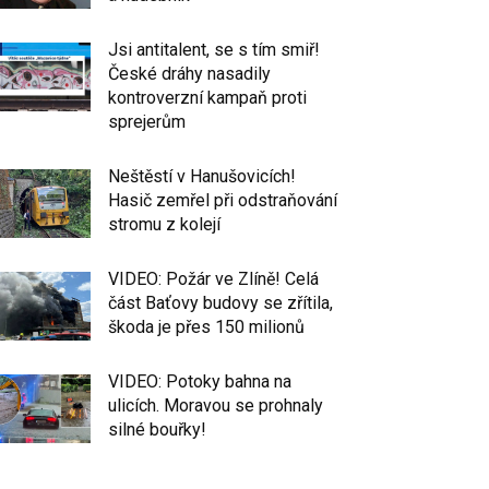
Jsi antitalent, se s tím smiř!
České dráhy nasadily
kontroverzní kampaň proti
sprejerům
Neštěstí v Hanušovicích!
Hasič zemřel při odstraňování
stromu z kolejí
VIDEO: Požár ve Zlíně! Celá
část Baťovy budovy se zřítila,
škoda je přes 150 milionů
VIDEO: Potoky bahna na
ulicích. Moravou se prohnaly
silné bouřky!