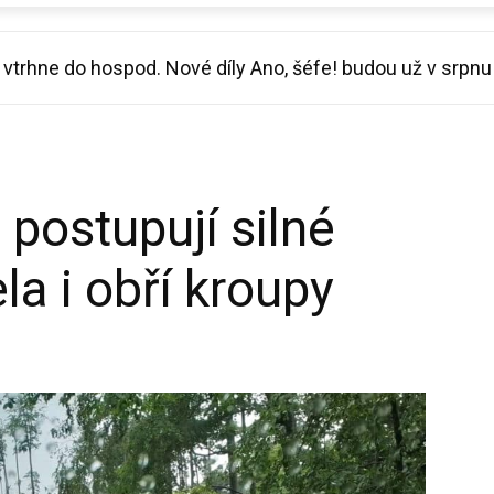
vtrhne do hospod. Nové díly Ano, šéfe! budou už v srpnu
al vynález, jak se ochladit v horku a opřel se do Macinky
postupují silné
la i obří kroupy