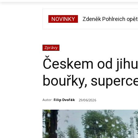
NOVINKY
Zdeněk Pohlreich opět 
Michal Suchánek ukáz
Zprávy
Českem od jihu 
bouřky, superce
Autor:
Filip Dvořák
29/06/2026