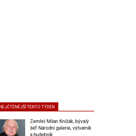
NEJČTENĚJŠÍ TENTO TÝDEN
Zemřel Milan Knížák, bývalý
šéf Národní galerie, výtvarník
a hudebník