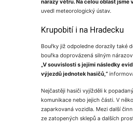
nárazy větru. Na celou oblast jsme
uvedl meteorologický ústav.
Krupobití i na Hradecku
Bouřky již odpoledne dorazily také 
bouřka doprovázená silným nárazov
„V souvislosti s jejími následky e
výjezdů jednotek hasičů,“
informoval
Nejčastěji hasiči vyjížděli k popada
komunikace nebo jejich části. V něko
zaparkovaná vozidla. Mezi další činn
ze zatopených sklepů a dalších pros