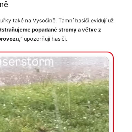
ině
řky také na Vysočině. Tamní hasiči evidují už
odstraňujeme popadané stromy a větve z
provozu,“
upozorňují hasiči.