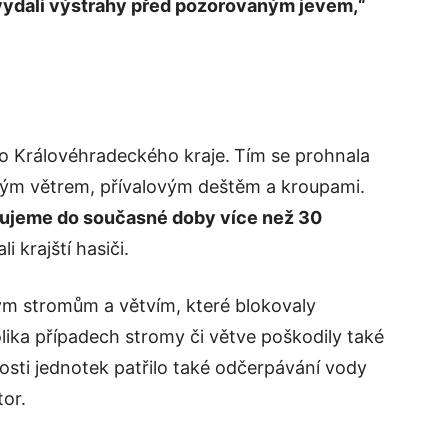
 vydali výstrahy před pozorovaným jevem,“
do Královéhradeckého kraje.
Tím se prohnala
ým větrem, přívalovým deštěm a kroupami.
vidujeme do současné doby více než 30
i krajští hasiči.
ným stromům a větvím, které blokovaly
lika případech stromy či větve poškodily také
osti jednotek patřilo také odčerpávání vody
tor.