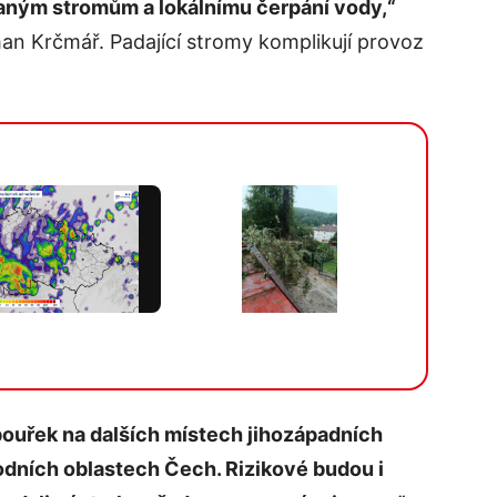
daným stromům a lokálnímu čerpání vody,“
an Krčmář. Padající stromy komplikují provoz
Více v galerii
ouřek na dalších místech jihozápadních
dních oblastech Čech. Rizikové budou i