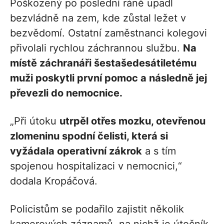
Poškozený po poslední ráně upadl
bezvládně na zem, kde zůstal ležet v
bezvědomí. Ostatní zaměstnanci kolegovi
přivolali rychlou záchrannou službu.
Na
místě záchranáři šestašedesátiletému
muži poskytli první pomoc a následně jej
převezli do nemocnice.
„Při útoku
utrpěl otřes mozku, otevřenou
zlomeninu spodní čelisti, která si
vyžádala operativní zákrok
a s tím
spojenou hospitalizaci v nemocnici,“
dodala Kropáčová.
Policistům se podařilo zajistit několik
kamerových záznamů, na nichž je útočník