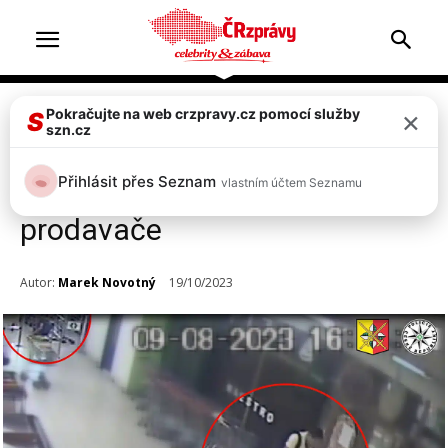
×
Pokračujte na web crzpravy.cz pomocí služby
Zprávy
S
szn.cz
VIDEO: Útočník v Praze
Přihlásit přes Seznam
vlastním účtem Seznamu
bezdůvodně zbil 66letého
prodavače
Autor:
Marek Novotný
19/10/2023