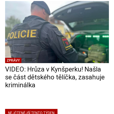
ZPRÁVY
VIDEO: Hrůza v Kynšperku! Našla
se část dětského tělíčka, zasahuje
kriminálka
NEJČTENĚJŠÍ TENTO TÝDEN