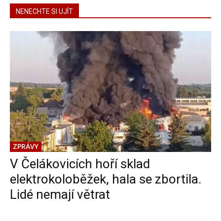
NENECHTE SI UJÍT
ZPRÁVY
V Čelákovicích hoří sklad
elektrokoloběžek, hala se zbortila.
Lidé nemají větrat