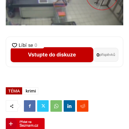
Vstupte do diskuze
0
příspěvků
TÉMA
krimi