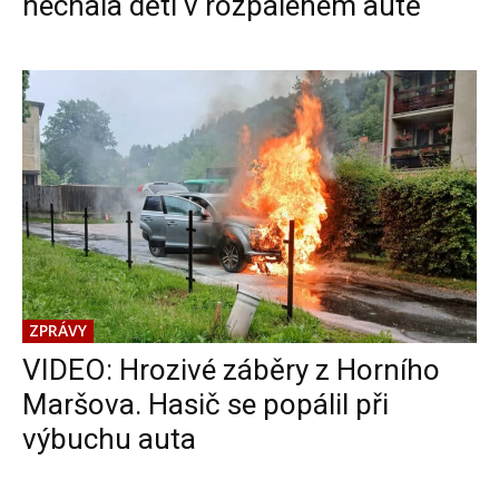
nechala děti v rozpáleném autě
ZPRÁVY
VIDEO: Hrozivé záběry z Horního
Maršova. Hasič se popálil při
výbuchu auta