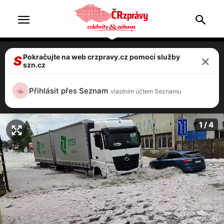
×
Pokračujte na web crzpravy.cz pomocí služby
VIDEO: Supercela v Litomyšli! Kroupy
S
szn.cz
zatopily ulice, auta se na silnicích brodila
vodou!
Přihlásit přes Seznam
vlastním účtem Seznamu
4 / 4
1 / 4