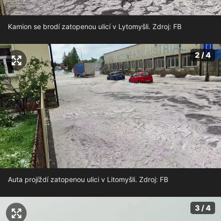
Kamion se brodí zatopenou ulicí v Lytomyšli. Zdroj: FB
2 / 4
Auta projíždí zatopenou ulici v Litomyšli. Zdroj: FB
3 / 4