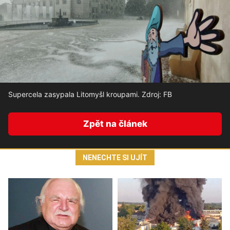
Supercela zasypala Litomyšl kroupami. Zdroj: FB
Zpět na článek
NENECHTE SI UJÍT