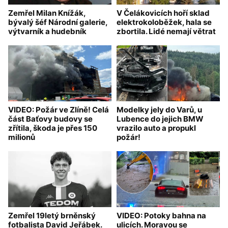
Zemřel Milan Knížák,
V Čelákovicích hoří sklad
bývalý šéf Národní galerie,
elektrokoloběžek, hala se
výtvarník a hudebník
zbortila. Lidé nemají větrat
VIDEO: Požár ve Zlíně! Celá
Modelky jely do Varů, u
část Baťovy budovy se
Lubence do jejich BMW
zřítila, škoda je přes 150
vrazilo auto a propukl
milionů
požár!
Zemřel 19letý brněnský
VIDEO: Potoky bahna na
fotbalista David Jeřábek.
ulicích. Moravou se