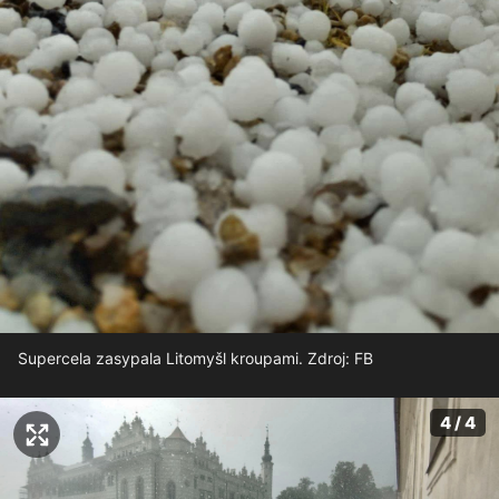
Supercela zasypala Litomyšl kroupami. Zdroj: FB
4 / 4