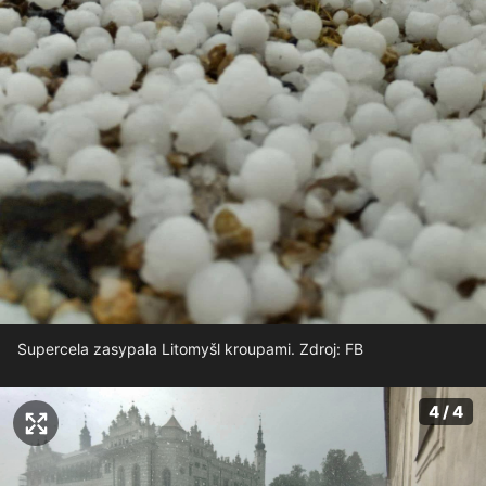
Supercela zasypala Litomyšl kroupami. Zdroj: FB
4 / 4