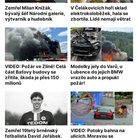
Zemřel Milan Knížák,
V Čelákovicích hoří sklad
bývalý šéf Národní galerie,
elektrokoloběžek, hala se
výtvarník a hudebník
zbortila. Lidé nemají větrat
VIDEO: Požár ve Zlíně! Celá
Modelky jely do Varů, u
část Baťovy budovy se
Lubence do jejich BMW
zřítila, škoda je přes 150
vrazilo auto a propukl
milionů
požár!
Zemřel 19letý brněnský
VIDEO: Potoky bahna na
fotbalista David Jeřábek.
ulicích. Moravou se