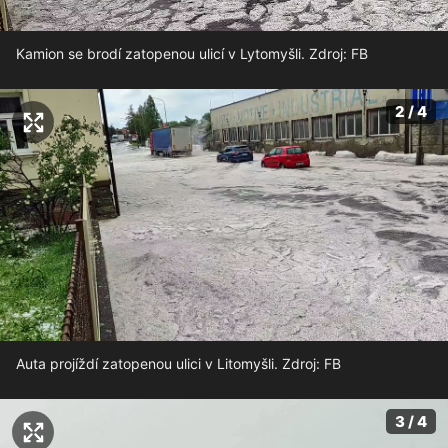
Kamion se brodí zatopenou ulicí v Lytomyšli. Zdroj: FB
2 / 4
Auta projíždí zatopenou ulici v Litomyšli. Zdroj: FB
3 / 4