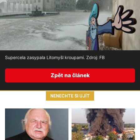
Supercela zasypala Litomyšl kroupami. Zdroj: FB
Zpět na článek
NENECHTE SI UJÍT