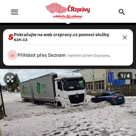
×
Pokračujte na web crzpravy.cz pomocí služby
VIDEO: Supercela v Litomyšli! Kroupy
S
szn.cz
zatopily ulice, auta se na silnicích brodila
vodou!
Přihlásit přes Seznam
vlastním účtem Seznamu
3 / 4
1 / 4