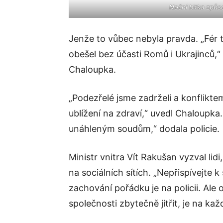
Noční bitka způso
Jenže to vůbec nebyla pravda. „Fér 
obešel bez účasti Romů i Ukrajinců,“
Chaloupka.
„Podezřelé jsme zadrželi a konflikt
ublížení na zdraví,“ uvedl Chaloupk
unáhleným soudům,“ dodala policie.
Ministr vnitra Vít Rakušan vyzval lidi
na sociálních sítích. „Nepřispívejte k
zachování pořádku je na policii. Al
společnosti zbytečně jitřit, je na ka