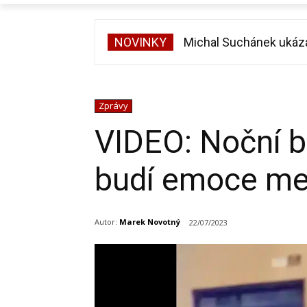
NOVINKY
Michal Suchánek ukázal 
Velká proměna Pavla Š
Zprávy
VIDEO: Noční b
budí emoce mez
Autor:
Marek Novotný
22/07/2023