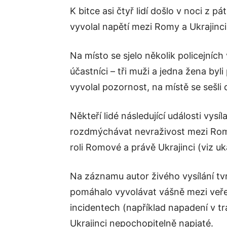
K bitce asi čtyř lidí došlo v noci z pá
vyvolal napětí mezi Romy a Ukrajinci.
Na místo se sjelo několik policejních
účastníci – tři muži a jedna žena byl
vyvolal pozornost, na místě se sešli d
Někteří lidé následující události vysí
rozdmýchávat nevraživost mezi Romy a
roli Romové a právě Ukrajinci (viz u
Na záznamu autor živého vysílání tvr
pomáhalo vyvolávat vášně mezi veřej
incidentech (například napadení v t
Ukrajinci nepochopitelně napjaté.