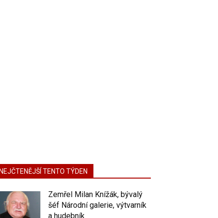
NEJČTENĚJŠÍ TENTO TÝDEN
Zemřel Milan Knížák, bývalý
šéf Národní galerie, výtvarník
a hudebník