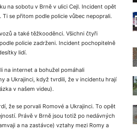
tku na sobotu v Brně v ulici Cejl. Incident opět
 Ti se přitom podle policie vůbec nepoprali.
 vozů a také těžkooděnci. Všichni čtyři
i podle policie zadrženi. Incident pochopitelně
esítky lidí.
lali na internet a bohužel pomáhali
 Ukrajinci, když tvrdili, že v incidentu hrají
kázka v našem videu).
dí, že se porvali Romové a Ukrajinci. To opět
ností. Právě v Brně jsou totiž po nedávných
ramvaji a na zastávce) vztahy mezi Romy a