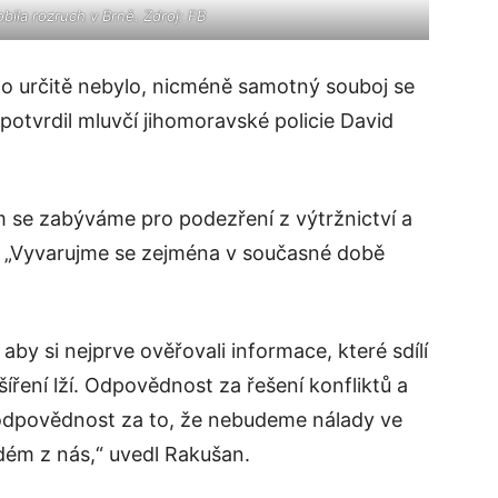
bila rozruch v Brně. Zdroj: FB
to určitě nebylo, nicméně samotný souboj se
 potvrdil mluvčí jihomoravské policie David
em se zabýváme pro podezření z výtržnictví a
a. „Vyvarujme se zejména v současné době
, aby si nejprve ověřovali informace, které sdílí
 šíření lží. Odpovědnost za řešení konfliktů a
e odpovědnost za to, že nebudeme nálady ve
ždém z nás,“ uvedl Rakušan.