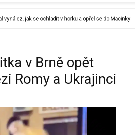
vynález, jak se ochladit v horku a opřel se do Macinky
porcla za pouhé tři měsíce: Chtěl jsem se líbit Báře
itka v Brně opět
i Romy a Ukrajinci