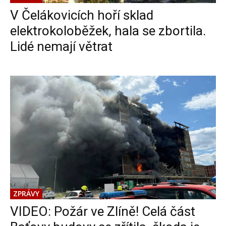
V Čelákovicích hoří sklad
elektrokoloběžek, hala se zbortila.
Lidé nemají větrat
ZPRÁVY
VIDEO: Požár ve Zlíně! Celá část