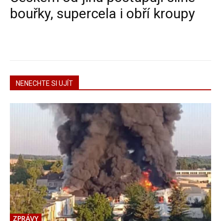
bouřky, supercela i obří kroupy
NENECHTE SI UJÍT
ZPRÁVY