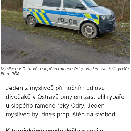
Myslivec v Ostravě u slepého ramene Odry omylem zastřelil rybáře.
Foto: PČR
Jeden z myslivců při nočním odlovu
divočáků v Ostravě omylem zastřelil rybáře
u slepého ramene řeky Odry. Jeden
myslivec byl dnes propuštěn na svobodu.
K tragickému omylu došlo v noci v