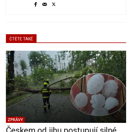
ČTĚTE TAKÉ
ZPRÁVY
Českem od jihu postupují silné