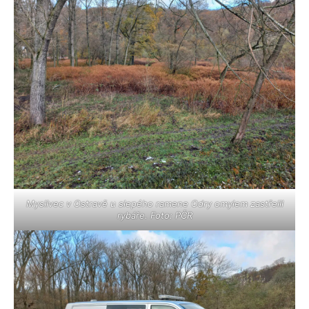
Myslivec v Ostravě u slepého ramene Odry omylem zastřelil
rybáře. Foto: PČR