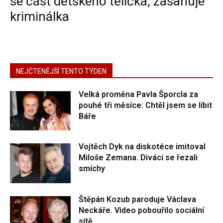
se část dětského tělíčka, zasahuje
kriminálka
NEJČTENĚJŠÍ TENTO TÝDEN
Velká proměna Pavla Šporcla za
pouhé tři měsíce: Chtěl jsem se líbit
Báře
Vojtěch Dyk na diskotéce imitoval
Miloše Zemana. Diváci se řezali
smíchy
Štěpán Kozub paroduje Václava
Neckáře. Video pobouřilo sociální
sítě