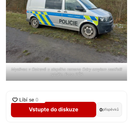
Myslivec v Ostravě u slepého ramene Odry omylem zastřelil
rybáře. Foto: PČR
Vstupte do diskuze
0
příspěvků