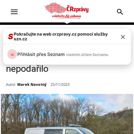
×
Pokračujte na web crzpravy.cz pomocí služby
Top 2
Zprávy
S
szn.cz
Tragický omyl! Myslivec v noci
Přihlásit přes Seznam
vlastním účtem Seznamu
zastřelil rybáře. Oživit se ho
nepodařilo
Autor:
Marek Novotný
25/11/2023