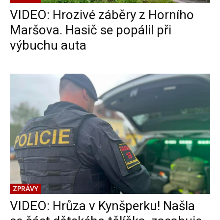
VIDEO: Hrozivé záběry z Horního
Maršova. Hasič se popálil při
výbuchu auta
ZPRÁVY
VIDEO: Hrůza v Kynšperku! Našla