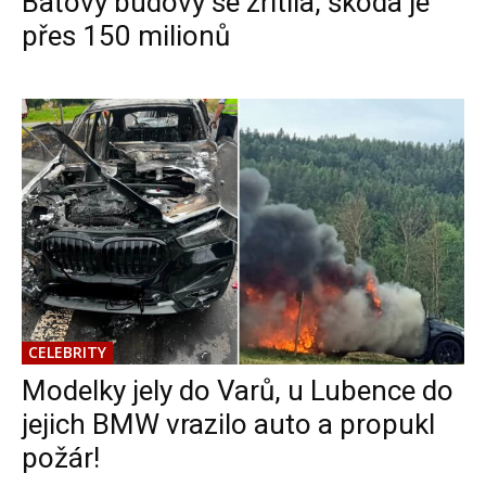
Baťovy budovy se zřítila, škoda je
přes 150 milionů
CELEBRITY
Modelky jely do Varů, u Lubence do
jejich BMW vrazilo auto a propukl
požár!