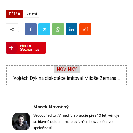
TÉMA
krimi
NOVINKY
Velké problémy Ornelly Koktové. Rekonstrukce domu se...
Vojtěch Dyk na diskotéce imitoval Miloše Zemana....
Marek Novotný
Vedoucí editor. V médiích pracuje přes 10 let, věnuje
se hlavně celebritám, televizním show a dění ve
společnosti.