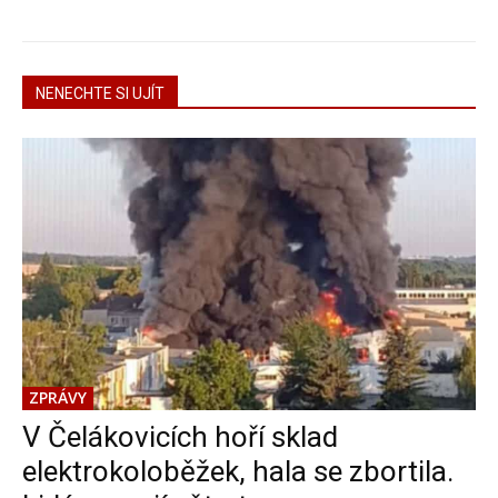
NENECHTE SI UJÍT
ZPRÁVY
V Čelákovicích hoří sklad
elektrokoloběžek, hala se zbortila.