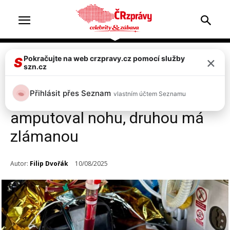
×
Pokračujte na web crzpravy.cz pomocí služby
Zprávy
S
szn.cz
Na Olomoucku se zřítil
Přihlásit přes Seznam
vlastním účtem Seznamu
parašutista! Při pádu si
amputoval nohu, druhou má
zlámanou
Autor:
Filip Dvořák
10/08/2025