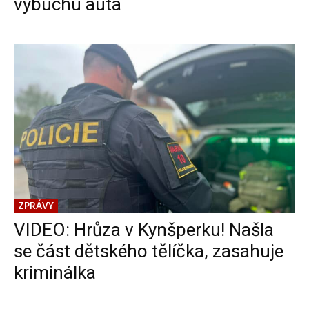
výbuchu auta
ZPRÁVY
VIDEO: Hrůza v Kynšperku! Našla
se část dětského tělíčka, zasahuje
kriminálka