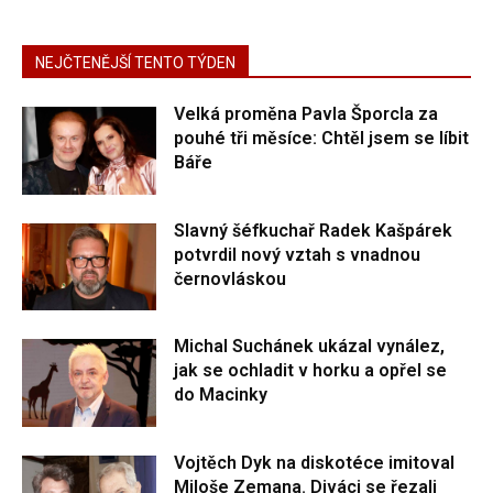
NEJČTENĚJŠÍ TENTO TÝDEN
Velká proměna Pavla Šporcla za
pouhé tři měsíce: Chtěl jsem se líbit
Báře
Slavný šéfkuchař Radek Kašpárek
potvrdil nový vztah s vnadnou
černovláskou
Michal Suchánek ukázal vynález,
jak se ochladit v horku a opřel se
do Macinky
Vojtěch Dyk na diskotéce imitoval
Miloše Zemana. Diváci se řezali