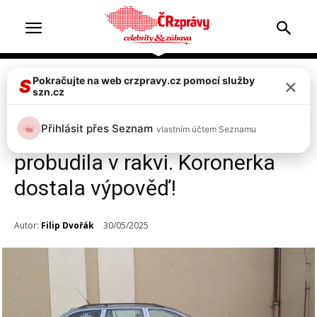
×
Pokračujte na web crzpravy.cz pomocí služby
Zprávy
S
szn.cz
Hrůza v Plzni! Žena
Přihlásit přes Seznam
vlastním účtem Seznamu
prohlášená za mrtvou se
probudila v rakvi. Koronerka
dostala výpověď!
Autor:
Filip Dvořák
30/05/2025