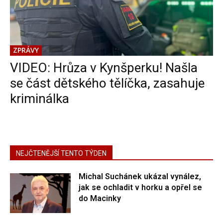
ZPRÁVY
VIDEO: Hrůza v Kynšperku! Našla
se část dětského tělíčka, zasahuje
kriminálka
NEJČTENĚJŠÍ TENTO TÝDEN
Michal Suchánek ukázal vynález,
jak se ochladit v horku a opřel se
do Macinky