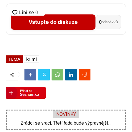
Vstupte do diskuze
0
příspěvků
TÉMA
krimi
NOVINKY
Zrádci se vrací. Třetí řada bude výpravnější,...
Zdeněk Pohlreich opět vtrhne do hospod. Nové...