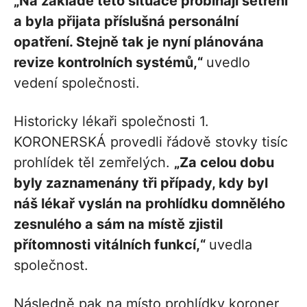
„Na základě této situace probíhají šetření
a byla přijata příslušná personální
opatření. Stejně tak je nyní plánována
revize kontrolních systémů,“
uvedlo
vedení společnosti.
Historicky lékaři společnosti 1.
KORONERSKÁ provedli řádově stovky tisíc
prohlídek těl zemřelých.
„Za celou dobu
byly zaznamenány tři případy, kdy byl
náš lékař vyslán na prohlídku domnělého
zesnulého a sám na místě zjistil
přítomnosti vitálních funkcí,“
uvedla
společnost.
Následně pak na místo prohlídky koroner