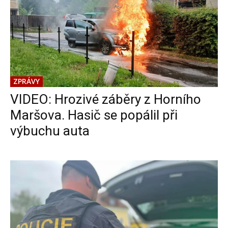
ZPRÁVY
VIDEO: Hrozivé záběry z Horního
Maršova. Hasič se popálil při
výbuchu auta