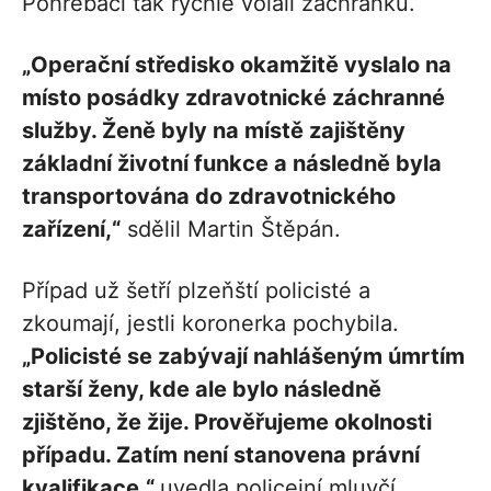
Pohřebáci tak rychle volali záchranku.
„Operační středisko okamžitě vyslalo na
místo posádky zdravotnické záchranné
služby. Ženě byly na místě zajištěny
základní životní funkce a následně byla
transportována do zdravotnického
zařízení,“
sdělil Martin Štěpán.
Případ už šetří plzeňští policisté a
zkoumají, jestli koronerka pochybila.
„Policisté se zabývají nahlášeným úmrtím
starší ženy, kde ale bylo následně
zjištěno, že žije. Prověřujeme okolnosti
případu. Zatím není stanovena právní
kvalifikace,“
uvedla policejní mluvčí