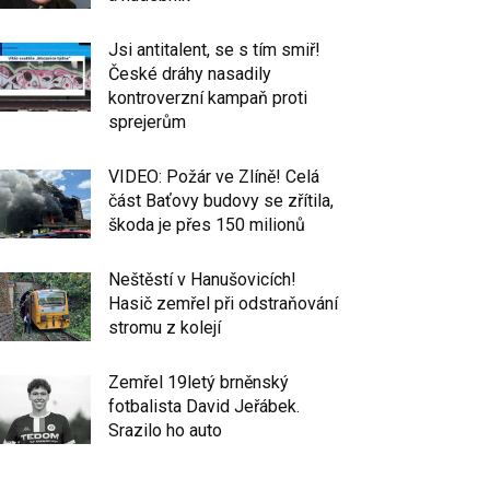
Jsi antitalent, se s tím smiř!
České dráhy nasadily
kontroverzní kampaň proti
sprejerům
VIDEO: Požár ve Zlíně! Celá
část Baťovy budovy se zřítila,
škoda je přes 150 milionů
Neštěstí v Hanušovicích!
Hasič zemřel při odstraňování
stromu z kolejí
Zemřel 19letý brněnský
fotbalista David Jeřábek.
Srazilo ho auto