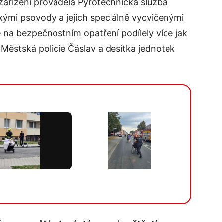
zařízení prováděla Pyrotechnická služba
ckými psovody a jejich speciálně vycvičenými
 na bezpečnostním opatření podílely více jak
 Městská policie Čáslav a desítka jednotek
Více v galerii