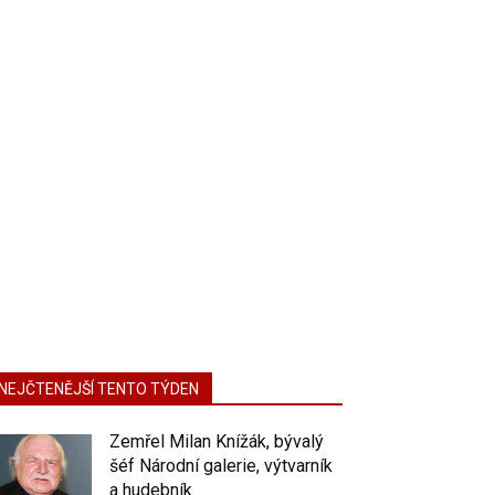
NEJČTENĚJŠÍ TENTO TÝDEN
Zemřel Milan Knížák, bývalý
šéf Národní galerie, výtvarník
a hudebník