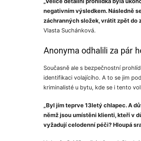
„Velice detailní prohlídka byla ukon
negativním výsledkem. Následně se 
záchranných složek, vrátit zpět do z
Vlasta Suchánková.
Anonyma odhalili za pár h
Současně ale s bezpečnostní prohlídko
identifikaci volajícího. A to se jim p
kriminalisté u bytu, kde se i tento vol
„Byl jím teprve 13letý chlapec. A d
němž jsou umístěni klienti, kteří v
vyžadují celodenní péči? Hloupá sr