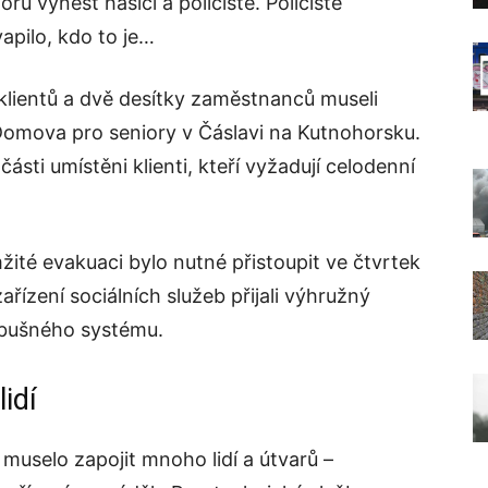
ů vynést hasiči a policisté. Policisté
apilo, kdo to je…
 klientů a dvě desítky zaměstnanců museli
 Domova pro seniory v Čáslavi na Kutnohorsku.
části umístěni klienti, kteří vyžadují celodenní
žité evakuaci bylo nutné přistoupit ve čtvrtek
ařízení sociálních služeb přijali výhružný
ýbušného systému.
idí
muselo zapojit mnoho lidí a útvarů –