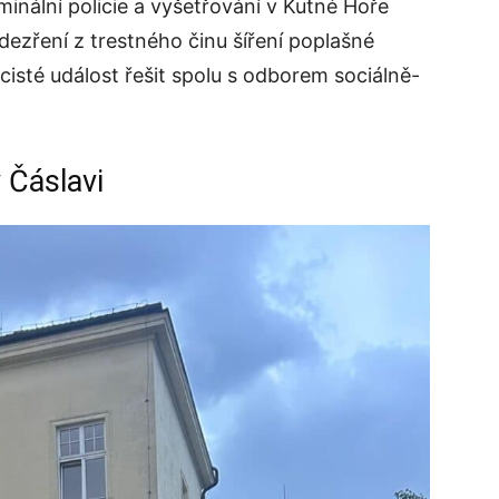
iminální policie a vyšetřování v Kutné Hoře
odezření z trestného činu šíření poplašné
isté událost řešit spolu s odborem sociálně-
 Čáslavi