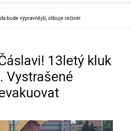
da bude výpravnější, slibuje režisér
t vtrhne do hospod. Nové díly Ano, šéfe! budou už v srp
áslavi! 13letý kluk
. Vystrašené
 evakuovat