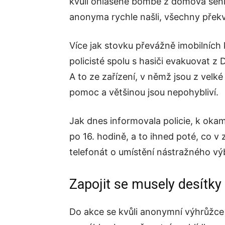
kvůli ohlášené bombě z domova senior
anonyma rychle našli, všechny překv
Více jak stovku převážně imobilních
policisté spolu s hasiči evakuovat z
A to ze zařízení, v němž jsou z velké 
pomoc a většinou jsou nepohybliví.
Jak dnes informovala policie, k okam
po 16. hodině, a to ihned poté, co v z
telefonát o umístění nástražného v
Zapojit se musely desítky l
Do akce se kvůli anonymní výhrůžce 