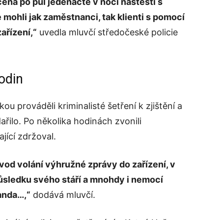
čena po půl jedenácté v noci naštěstí s
mohli jak zaměstnanci, tak klienti s pomocí
ařízení,“
uvedla mluvčí středočeské policie
odin
u prováděli kriminalisté šetření k zjištění a
odařilo. Po několika hodinách zvonili
ající zdržoval.
ůvod volání výhružné zprávy do zařízení, v
 důsledku svého stáří a mnohdy i nemocí
anda…,“
dodává mluvčí.