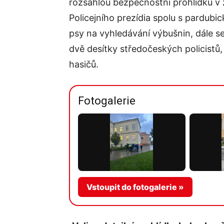
rozsáhlou bezpečnostní prohlídku v 
Policejního prezídia spolu s pardubi
psy na vyhledávání výbušnin, dále se
dvě desítky středočeských policistů,
hasičů.
Fotogalerie
Vstoupit do fotogalerie »