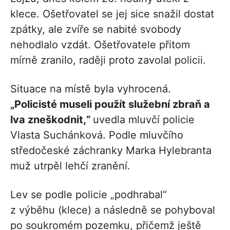
klece. Ošetřovatel se jej sice snažil dostat
zpátky, ale zvíře se nabité svobody
nehodlalo vzdát. Ošetřovatele přitom
mírně zranilo, raději proto zavolal policii.
Situace na místě byla vyhrocená.
„Policisté museli použít služební zbraň a
lva zneškodnit,“
uvedla mluvčí policie
Vlasta Suchánková. Podle mluvčího
středočeské záchranky Marka Hylebranta
muž utrpěl lehčí zranění.
Lev se podle policie „podhrabal“
z výběhu (klece) a následně se pohyboval
po soukromém pozemku, přičemž ještě