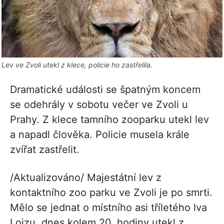
Lev ve Zvoli utekl z klece, policie ho zastřelila.
Dramatické události se špatným koncem
se odehrály v sobotu večer ve Zvoli u
Prahy. Z klece tamního zooparku utekl lev
a napadl člověka. Policie musela krále
zvířat zastřelit.
/Aktualizováno/ Majestátní lev z
kontaktního zoo parku ve Zvoli je po smrti.
Mělo se jednat o místního asi tříletého lva
Lojzu, dnes kolem 20. hodiny utekl z