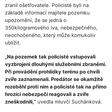
zranil ošetřovatele. Policisté byli na
základě informací majitele pozemku
upozorněni, že se jedná o
350kilogramového lva, nebezpečného,
neochočeného, který může komukoliv
ublížit.
„Na pozemek tak policisté vstupovali
vyzbrojeni dlouhými služebními zbraněmi.
Při provádění prohlídky terénu po chvíli
zvíře zaznamenali. Predátor se okamžitě
rozeběhl proti nim a policisté tak na přímo
hrozící nebezpečí reagovali a zvíře
zneškodnili,“
uvedla mluvčí Suchánková.