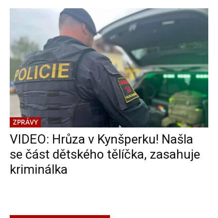
ZPRÁVY
VIDEO: Hrůza v Kynšperku! Našla
se část dětského tělíčka, zasahuje
kriminálka