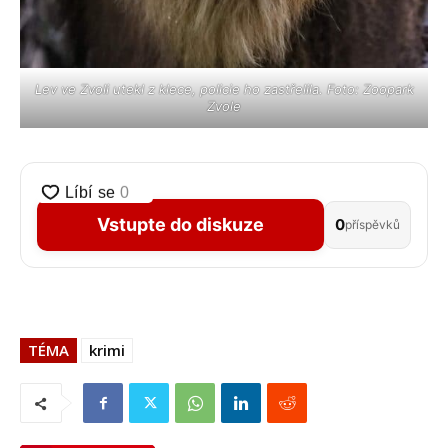
Lev ve Zvoli utekl z klece, policie ho zastřelila. Foto: Zoopark
Zvole
Vstupte do diskuze
0
příspěvků
TÉMA
krimi