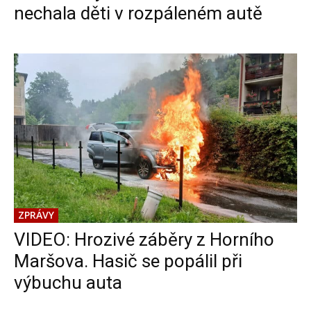
nechala děti v rozpáleném autě
ZPRÁVY
VIDEO: Hrozivé záběry z Horního
Maršova. Hasič se popálil při
výbuchu auta