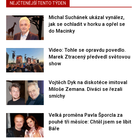
NEJČTENĚJŠÍ TENTO TÝDEN
Michal Suchánek ukázal vynález,
jak se ochladit v horku a opřel se
do Macinky
Video: Tohle se opravdu povedlo.
Marek Ztracený předvedl světovou
show
Vojtěch Dyk na diskotéce imitoval
Miloše Zemana. Diváci se řezali
smíchy
Velká proměna Pavla Šporcla za
pouhé tři měsíce: Chtěl jsem se líbit
Báře