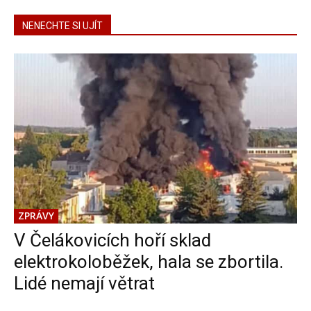
NENECHTE SI UJÍT
ZPRÁVY
V Čelákovicích hoří sklad
elektrokoloběžek, hala se zbortila.
Lidé nemají větrat