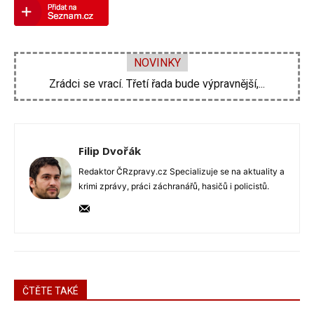
NOVINKY
Zrádci se vrací. Třetí řada bude výpravnější,...
Zdeněk Pohlreich opět vtrhne do hospod. Nové...
Filip Dvořák
Redaktor ČRzpravy.cz Specializuje se na aktuality a
krimi zprávy, práci záchranářů, hasičů i policistů.
ČTĚTE TAKÉ