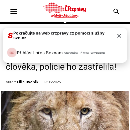
×
Pokračujte na web crzpravy.cz pomocí služby
Zprávy
S
szn.cz
Drama ve Zvoli u Prahy! Z
Přihlásit přes Seznam
vlastním účtem Seznamu
klece tam utekl lev a napadl
člověka, policie ho zastřelila!
Autor:
Filip Dvořák
09/08/2025