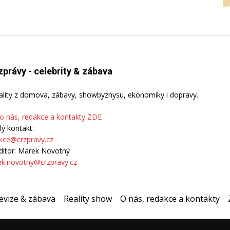
zprávy - celebrity & zábava
ality z domova, zábavy, showbyznysu, ekonomiky i dopravy.
 o nás, redakce a kontakty ZDE
lý kontakt:
kce@crzpravy.cz
ditor: Marek Novotný
k.novotny@crzpravy.cz
evize & zábava
Reality show
O nás, redakce a kontakty