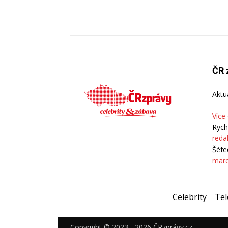
ČR 
Aktu
Více
Rych
reda
Šéfe
mare
Celebrity
Tel
Copyright © 2023 - 2026 ČRzprávy.cz