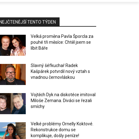
NEJČTENĚJŠÍ TENTO TÝDEN
Velká proměna Pavla Šporcla za
pouhé tři měsíce: Chtěl jsem se
líbit Báře
Slavný šéfkuchař Radek
Kašpárek potvrdil nový vztah s
vnadnou černovláskou
Vojtěch Dyk na diskotéce imitoval
Miloše Zemana. Diváci se řezali
smíchy
Velké problémy Ornelly Koktové.
Rekonstrukce domu se
komplikuje, došly peníze!