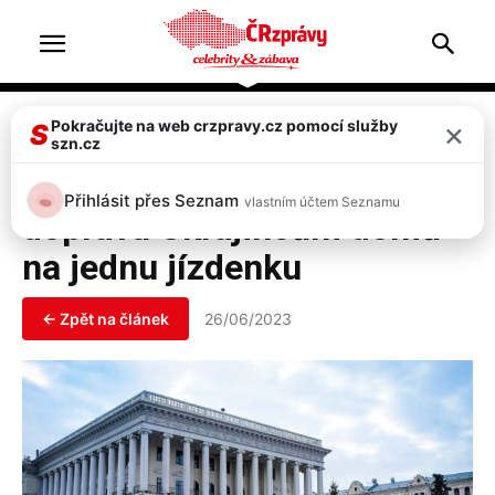
Home
Doprava & nehody
×
Pokračujte na web crzpravy.cz pomocí služby
S
szn.cz
Doprava & nehody
Ekonomika & nákupy
České dráhy v létě zajistí
Přihlásit přes Seznam
vlastním účtem Seznamu
dopravu Ukrajincům domů
na jednu jízdenku
← Zpět na článek
26/06/2023