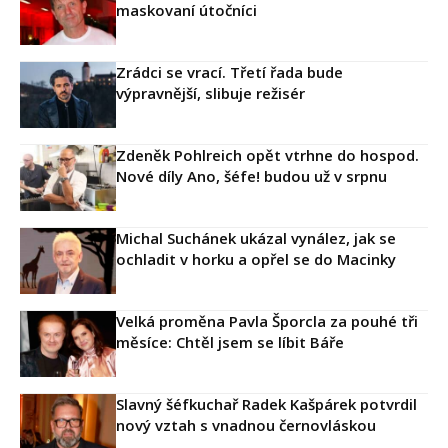
maskovaní útočníci
Zrádci se vrací. Třetí řada bude
výpravnější, slibuje režisér
Zdeněk Pohlreich opět vtrhne do hospod.
Nové díly Ano, šéfe! budou už v srpnu
Michal Suchánek ukázal vynález, jak se
ochladit v horku a opřel se do Macinky
Velká proměna Pavla Šporcla za pouhé tři
měsíce: Chtěl jsem se líbit Báře
Slavný šéfkuchař Radek Kašpárek potvrdil
nový vztah s vnadnou černovláskou