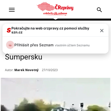
×
Pokračujte na web crzpravy.cz pomocí služby
Doprava & nehody
S
szn.cz
VIDEO: Kamera zachytila
Přihlásit přes Seznam
vlastním účtem Seznamu
srážku vlaku s náklaďákem na
Šumpersku
Autor:
Marek Novotný
27/10/2023