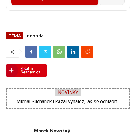
TÉMA
nehoda
NOVINKY
Velká proměna Pavla Šporcla za pouhé tři...
Marek Novotný