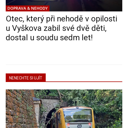
DOPRAVA & NEHODY
Otec, který při nehodě v opilosti
u Vyškova zabil své dvě děti,
dostal u soudu sedm let!
NENECHTE SI UJÍT