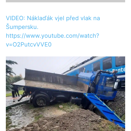
VIDEO: Náklaďák vjel před vlak na
Šumpersku.
https://www.youtube.com/watch?
v=O2PutcvVVE0