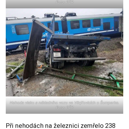
Foto: PČR
Nehoda vlaku a nákladního vozu ve Vikýřovicích u Šumperka.
Foto: PČR
Při nehodách na železnici zemřelo 238