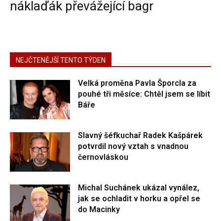
náklaďák převážející bagr
NEJČTENĚJŠÍ TENTO TÝDEN
Velká proměna Pavla Šporcla za
pouhé tři měsíce: Chtěl jsem se líbit
Báře
Slavný šéfkuchař Radek Kašpárek
potvrdil nový vztah s vnadnou
černovláskou
Michal Suchánek ukázal vynález,
jak se ochladit v horku a opřel se
do Macinky