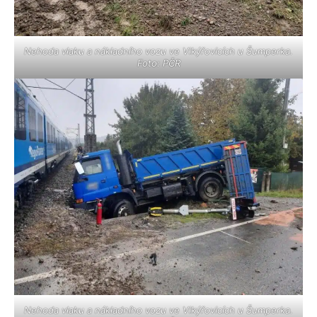
Nehoda vlaku a nákladního vozu ve Vikýřovicích u Šumperka.
Foto: PČR
Nehoda vlaku a nákladního vozu ve Vikýřovicích u Šumperka.