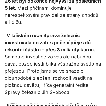
26 let byl dokonce nejvyšší za posledních
5 let.
Mezi příčinami dominuje
nerespektování pravidel ze strany chodců
a řidičů.
„
V loňském roce Správa železnic
investovala do zabezpečení přejezdů
rekordní částku – přes 3 miliardy korun.
Samotné investice za vás ale nebudou
dávat pozor, jestli bliká výstražné světlo na
přejezdu. Proto jsme se ve snaze o
dlouhodobé zlepšení rozhodli vsadit na
plošnou osvětu,“ říká generální ředitel
Správy železnic Jiří Svoboda.
„
Příčinou většiny vážných střetů vlaků s