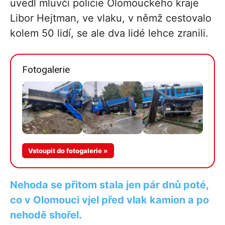
uvedl mluvčí policie Olomouckého kraje
Libor Hejtman, ve vlaku, v němž cestovalo
kolem 50 lidí, se ale dva lidé lehce zranili.
Fotogalerie
Vstoupit do fotogalerie »
Nehoda se přitom stala jen pár dnů poté,
co v Olomouci vjel před vlak kamion a po
nehodě shořel.