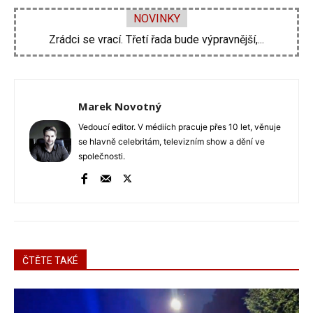
NOVINKY
Zdeněk Pohlreich opět vtrhne do hospod. Nové...
Marek Novotný
Vedoucí editor. V médiích pracuje přes 10 let, věnuje
se hlavně celebritám, televizním show a dění ve
společnosti.
ČTĚTE TAKÉ