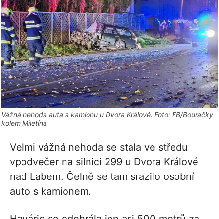
Vážná nehoda auta a kamionu u Dvora Králové. Foto: FB/Bouračky
kolem Miletína
Velmi vážná nehoda se stala ve středu
vpodvečer na silnici 299 u Dvora Králové
nad Labem. Čelně se tam srazilo osobní
auto s kamionem.
Havárie se odehrála jen asi 500 metrů za