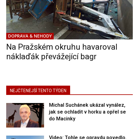
DOPRAVA & NEHODY
Na Pražském okruhu havaroval
náklaďák převážející bagr
NEJČTENĚJŠÍ TENTO TÝDEN
Michal Suchánek ukázal vynález,
jak se ochladit v horku a opřel se
do Macinky
Video: Tohle se opravdu povedlo.