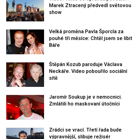
Marek Ztracený předvedl světovou
show
Velká proměna Pavla Šporcla za
pouhé tři měsíce: Chtěl jsem se líbit
Báře
Štěpán Kozub paroduje Václava
Neckáře. Video pobouřilo sociální
sítě
Jaromír Soukup je v nemocnici.
Zmlátili ho maskovaní útočníci
Zrádci se vrací. Třetí řada bude
výpravnější, slibuje režisér