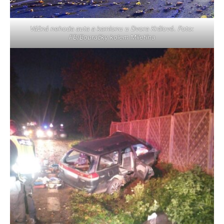
Vážná nehoda auta a kamionu u Dvora Králové. Foto:
FB/Bouračky kolem Miletína