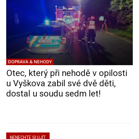
DOPRAVA & NEHODY
Otec, který při nehodě v opilosti
u Vyškova zabil své dvě děti,
dostal u soudu sedm let!
NENECHTE SI UJÍT