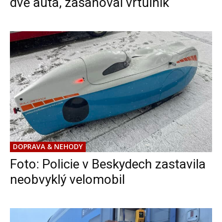
dvě auta, zasahoval vrtulník
DOPRAVA & NEHODY
Foto: Policie v Beskydech zastavila
neobvyklý velomobil