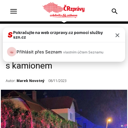
×
Pokračujte na web crzpravy.cz pomocí služby
Doprava & nehody
S
szn.cz
Vážná nehoda u Dvora
Přihlásit přes Seznam
vlastním účtem Seznamu
Králové: Auto se čelně srazilo
s kamionem
Autor:
Marek Novotný
08/11/2023