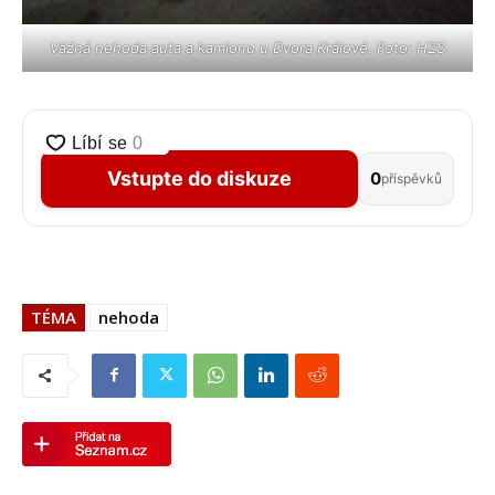
Vážná nehoda auta a kamionu u Dvora Králové. Foto: HZS
Vstupte do diskuze
0
příspěvků
TÉMA
nehoda