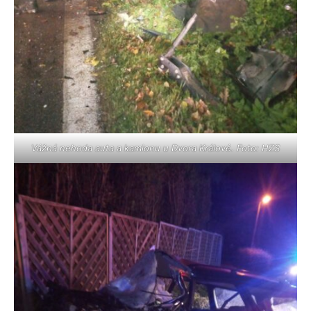
Vážná nehoda auta a kamionu u Dvora Králové. Foto: HZS