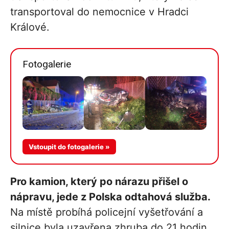
transportoval do nemocnice v Hradci
Králové.
Fotogalerie
Více v
Vstoupit do fotogalerie »
galerii
Pro kamion, který po nárazu přišel o
nápravu, jede z Polska odtahová služba.
Na místě probíhá policejní vyšetřování a
silnice byla uzavřena zhruba do 21 hodin.