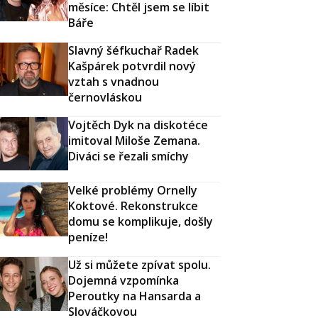
měsíce: Chtěl jsem se líbit
Báře
Slavný šéfkuchař Radek
Kašpárek potvrdil nový
vztah s vnadnou
černovláskou
Vojtěch Dyk na diskotéce
imitoval Miloše Zemana.
Diváci se řezali smíchy
Velké problémy Ornelly
Koktové. Rekonstrukce
domu se komplikuje, došly
peníze!
Už si můžete zpívat spolu.
Dojemná vzpomínka
Peroutky na Hansarda a
Slováčkovou