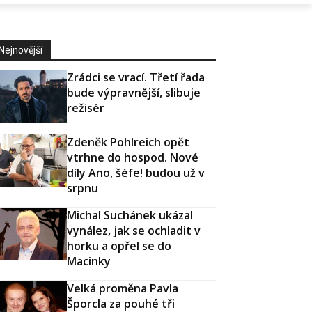
Nejnovější
Zrádci se vrací. Třetí řada
bude výpravnější, slibuje
režisér
Zdeněk Pohlreich opět
vtrhne do hospod. Nové
díly Ano, šéfe! budou už v
srpnu
Michal Suchánek ukázal
vynález, jak se ochladit v
horku a opřel se do
Macinky
Velká proměna Pavla
Šporcla za pouhé tři