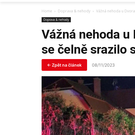
Home
Doprava & nehody
Vážná nehoda u Dvora 
Doprava & nehody
Vážná nehoda u 
se čelně srazilo
← Zpět na článek
08/11/2023