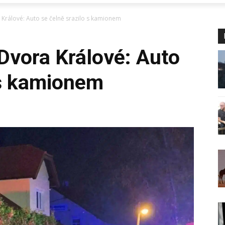
Králové: Auto se čelně srazilo s kamionem
Dvora Králové: Auto
 s kamionem