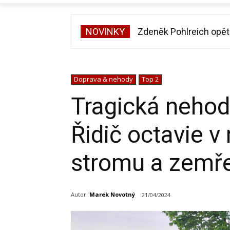
NOVINKY
Zdeněk Pohlreich opět 
Doprava & nehody
Top 2
Tragická nehod
Řidič octavie v
stromu a zemře
Autor:
Marek Novotný
21/04/2024