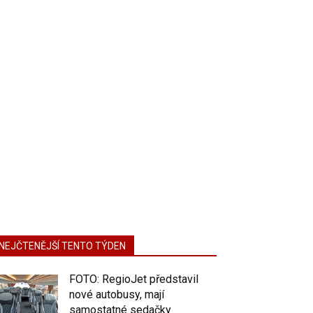
NEJČTENĚJŠÍ TENTO TÝDEN
FOTO: RegioJet představil
nové autobusy, mají
samostatné sedačky