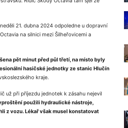
travsku. Řidič Škody Octavia tam sjel ze
 neděli 21. dubna 2024 odpoledne u dopravní
tavia na silnici mezi Šilheřovicemi a
šena pět minut před půl třetí, na místo byly
sionální hasičské jednotky ze stanic Hlučín
vskoslezského kraje.
ič už při příjezdu jednotek k zásahu nejevil
proštění použili hydraulické nástroje,
hli z vozu. Lékař však musel konstatovat