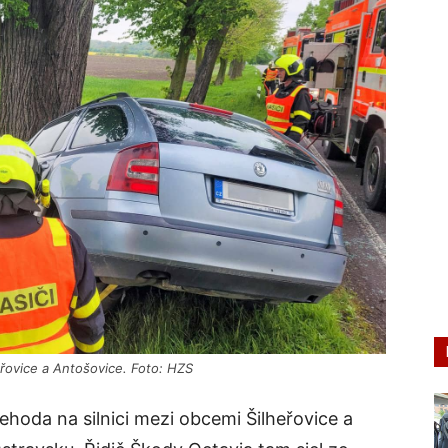
řovice a Antošovice. Foto: HZS
ehoda na silnici mezi obcemi Šilheřovice a