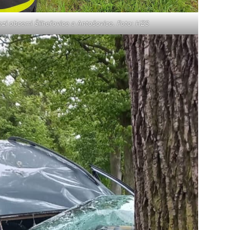
zi obcemi Šilheřovice a Antošovice. Foto: HZS