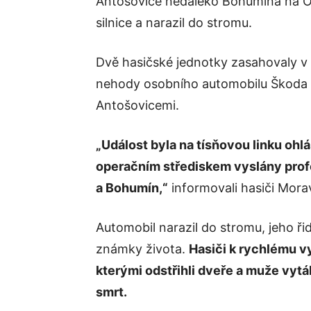
Antošovice nedaleko Bohumína na Os
silnice a narazil do stromu.
Dvě hasičské jednotky zasahovaly v
nehody osobního automobilu Škoda Oc
Antošovicemi.
„Událost byla na tísňovou linku ohlá
operačním střediskem vyslány profe
a Bohumín,“
informovali hasiči Mora
Automobil narazil do stromu, jeho řid
známky života.
Hasiči k rychlému vy
kterými odstřihli dveře a muže vytá
smrt.