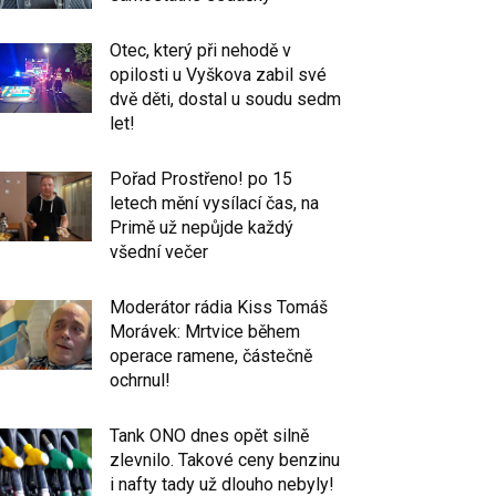
Otec, který při nehodě v
opilosti u Vyškova zabil své
dvě děti, dostal u soudu sedm
let!
Pořad Prostřeno! po 15
letech mění vysílací čas, na
Primě už nepůjde každý
všední večer
Moderátor rádia Kiss Tomáš
Morávek: Mrtvice během
operace ramene, částečně
ochrnul!
Tank ONO dnes opět silně
zlevnilo. Takové ceny benzinu
i nafty tady už dlouho nebyly!