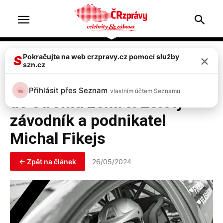
Home
Doprava & nehody
×
Pokračujte na web crzpravy.cz pomocí služby
S
szn.cz
Doprava & nehody
Top 2
Podorlická rally: Po nehodě
Přihlásit přes Seznam
vlastním účtem Seznamu
do stromu zemřel 28letý
závodník a podnikatel
Michal Fikejs
← Zpět na článek
26/05/2024