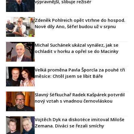
výpravnější, slibuje režisér
Zdeněk Pohlreich opět vtrhne do hospod.
Nové díly Ano, šéfe! budou už v srpnu
Michal Suchánek ukázal vynález, jak se
ochladit v horku a opřel se do Macinky
Velká proměna Pavla Šporcla za pouhé tři
měsíce: Chtěl jsem se líbit Báře
Slavný šéfkuchař Radek Kašpárek potvrdil
nový vztah s vnadnou černovláskou
Vojtěch Dyk na diskotéce imitoval Miloše
Zemana. Diváci se řezali smíchy