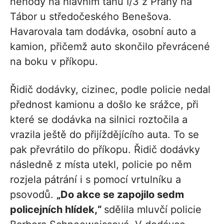
nehody na hlavním tahu I/3 z Prahy na
Tábor u středočeského Benešova.
Havarovala tam dodávka, osobní auto a
kamion, přičemž auto skončilo převrácené
na boku v příkopu.
Řidič dodávky, cizinec, podle policie nedal
přednost kamionu a došlo ke srážce, při
které se dodávka na silnici roztočila a
vrazila ještě do přijíždějícího auta. To se
pak převrátilo do příkopu. Řidič dodávky
následně z místa utekl, policie po něm
rozjela pátrání i s pomocí vrtulníku a
psovodů.
„Do akce se zapojilo sedm
policejních hlídek,“
sdělila mluvčí policie