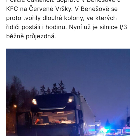
KFC na Červené Vršky. V Benešově se
proto tvořily dlouhé kolony, ve kterých
řidiči postáli i hodinu. Nyní už je silnice I/3
běžně průjezdná.