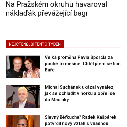
Na Pražském okruhu havaroval
náklaďák převážející bagr
NEJČTENĚJŠÍ TENTO TÝDEN
Velká proměna Pavla Šporcla za
pouhé tři měsíce: Chtěl jsem se líbit
Báře
Michal Suchánek ukázal vynález,
jak se ochladit v horku a opřel se
do Macinky
Slavný šéfkuchař Radek Kašpárek
potvrdil nový vztah s vnadnou