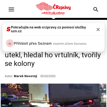
×
Pokračujte na web crzpravy.cz pomocí služby
Doprava & nehody
Top 2
S
szn.cz
Hromadná nehoda u
Přihlásit přes Seznam
vlastním účtem Seznamu
Benešova! Řidič dodávky
utekl, hledal ho vrtulník, tvořily
se kolony
Autor:
Marek Novotný
05/02/2025