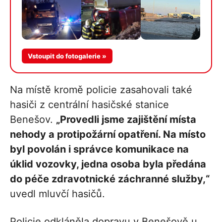
Vstoupit do fotogalerie »
Na místě kromě policie zasahovali také
hasiči z centrální hasičské stanice
Benešov.
„Provedli jsme zajištění místa
nehody a protipožární opatření. Na místo
byl povolán i správce komunikace na
úklid vozovky, jedna osoba byla předána
do péče zdravotnické záchranné služby,“
uvedl mluvčí hasičů.
Policie odkláněla dopravu v Benešově u