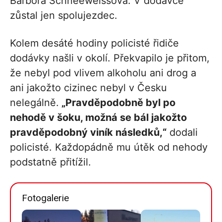
Barbora Schneeweissová. V dodávce
zůstal jen spolujezdec.
Kolem desáté hodiny policisté řidiče
dodávky našli v okolí. Překvapilo je přitom,
že nebyl pod vlivem alkoholu ani drog a
ani jakožto cizinec nebyl v Česku
nelegálně.
„Pravděpodobně byl po
nehodě v šoku, možná se bál jakožto
pravděpodobný viník následků,“
dodali
policisté. Každopádně mu útěk od nehody
podstatně přitížil.
Fotogalerie