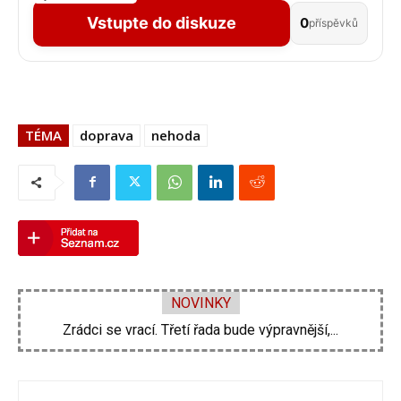
Vstupte do diskuze
0
příspěvků
TÉMA
doprava
nehoda
NOVINKY
Zdeněk Pohlreich opět vtrhne do hospod. Nové...