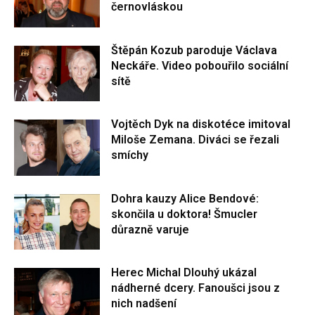
černovláskou
Štěpán Kozub paroduje Václava
Neckáře. Video pobouřilo sociální
sítě
Vojtěch Dyk na diskotéce imitoval
Miloše Zemana. Diváci se řezali
smíchy
Dohra kauzy Alice Bendové:
skončila u doktora! Šmucler
důrazně varuje
Herec Michal Dlouhý ukázal
nádherné dcery. Fanoušci jsou z
nich nadšení