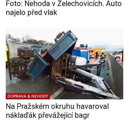
Foto: Nehoda v Želechovicích. Auto
najelo před vlak
DOPRAVA & NEHODY
Na Pražském okruhu havaroval
náklaďák převážející bagr