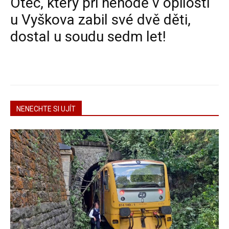
Otec, který při nehodě v opilosti
u Vyškova zabil své dvě děti,
dostal u soudu sedm let!
NENECHTE SI UJÍT