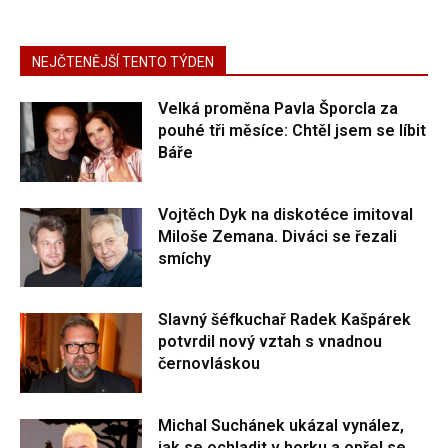
NEJČTENĚJŠÍ TENTO TÝDEN
Velká proměna Pavla Šporcla za
pouhé tři měsíce: Chtěl jsem se líbit
Báře
Vojtěch Dyk na diskotéce imitoval
Miloše Zemana. Diváci se řezali
smíchy
Slavný šéfkuchař Radek Kašpárek
potvrdil nový vztah s vnadnou
černovláskou
Michal Suchánek ukázal vynález,
jak se ochladit v horku a opřel se