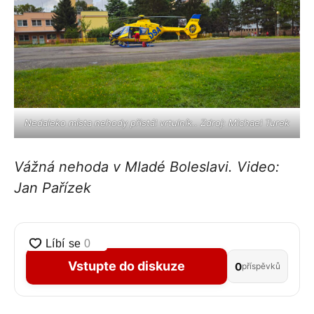
Nedaleko místa nehody přistál vrtulník.. Zdroj: Michael Turek
Vážná nehoda v Mladé Boleslavi. Video:
Jan Pařízek
Vstupte do diskuze
0
příspěvků