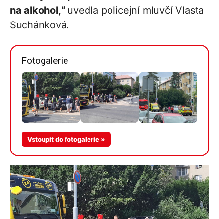
na alkohol,“
uvedla policejní mluvčí Vlasta
Suchánková.
Fotogalerie
Více v
Vstoupit do fotogalerie »
galerii