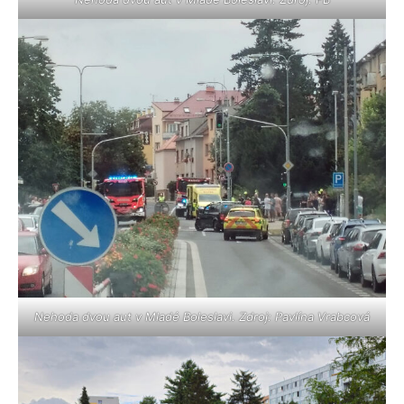
Nehoda dvou aut v Mladé Boleslavi. Zdroj: Pavlína Vrabcová