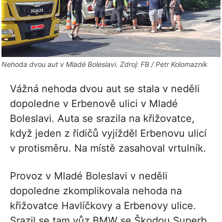
Nehoda dvou aut v Mladé Boleslavi. Zdroj: FB / Petr Kolomazník
Vážná nehoda dvou aut se stala v neděli
dopoledne v Erbenově ulici v Mladé
Boleslavi. Auta se srazila na křižovatce,
když jeden z řidičů vyjížděl Erbenovu ulicí
v protisměru. Na místě zasahoval vrtulník.
Provoz v Mladé Boleslavi v neděli
dopoledne zkomplikovala nehoda na
křižovatce Havlíčkovy a Erbenovy ulice.
Srazil se tam vůz BMW se Škodou Superb.