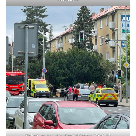
Nehoda dvou aut v Mladé Boleslavi. Zdroj: FB