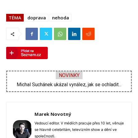
TÉMA
doprava
nehoda
NOVINKY
Velká proměna Pavla Šporcla za pouhé tři...
Marek Novotný
Vedoucí editor. V médiích pracuje přes 10 let, věnuje
se hlavně celebritám, televizním show a dění ve
společnosti.