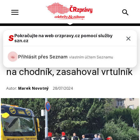
×
Pokračujte na web crzpravy.cz pomocí služby
Doprava & nehody
Top 2
S
szn.cz
FOTO, VIDEO: Vážná nehoda v
Přihlásit přes Seznam
vlastním účtem Seznamu
Mladé Boleslavi! Auta vletěla
na chodník, zasahoval vrtulník
Autor:
Marek Novotný
28/07/2024