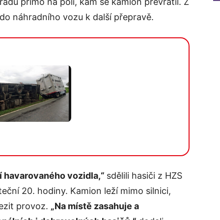
hradu přímo na poli, kam se kamion převrátil. Z
do náhradního vozu k další přepravě.
í havarovaného vozidla,“
sdělili hasiči z HZS
ční 20. hodiny. Kamion leží mimo silnici,
ezit provoz.
„Na místě zasahuje a