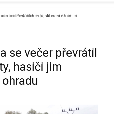
ada bude výpravnější, slibuje režisér
 se večer převrátil
y, hasiči jim
t ohradu