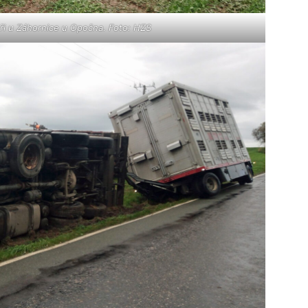
i u Záhornice u Opočna. Foto: HZS