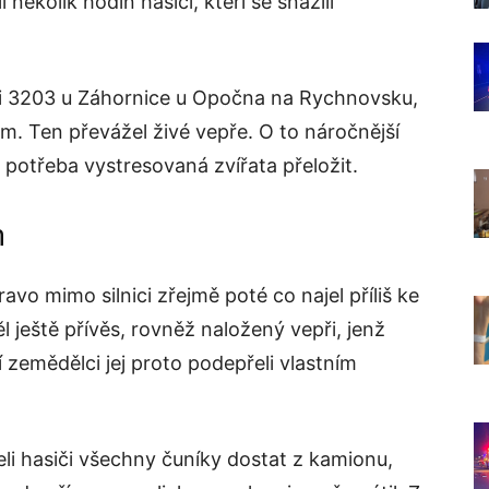
ěkolik hodin hasiči, kteří se snažili
ici 3203 u Záhornice u Opočna na Rychnovsku,
m. Ten převážel živé vepře. O to náročnější
ž potřeba vystresovaná zvířata přeložit.
m
avo mimo silnici zřejmě poté co najel příliš ke
ěl ještě přívěs, rovněž naložený vepři, jenž
zemědělci jej proto podepřeli vlastním
li hasiči všechny čuníky dostat z kamionu,