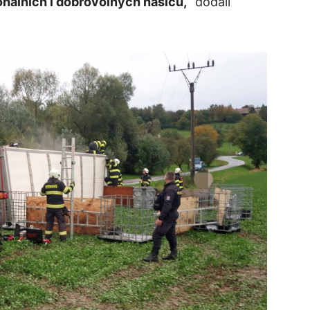
onálních i dobrovolných hasičů,“
dodali