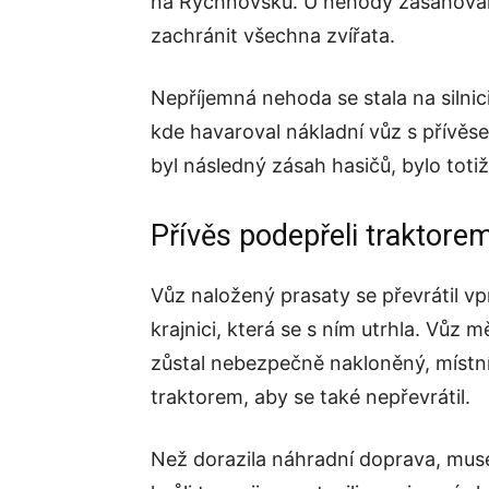
na Rychnovsku. U nehody zasahovali n
zachránit všechna zvířata.
Nepříjemná nehoda se stala na siln
kde havaroval nákladní vůz s přívěse
byl následný zásah hasičů, bylo toti
Přívěs podepřeli traktore
Vůz naložený prasaty se převrátil vpr
krajnici, která se s ním utrhla. Vůz m
zůstal nebezpečně nakloněný, místní 
traktorem, aby se také nepřevrátil.
Než dorazila náhradní doprava, muse