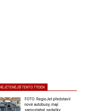
NEJČTENĚJŠÍ TENTO TÝDEN
FOTO: RegioJet představil
nové autobusy, mají
samostatné sedačky