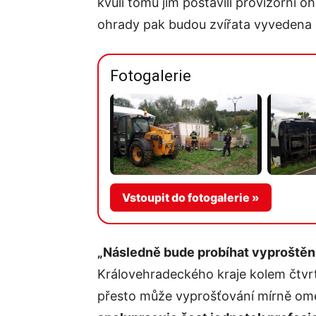
kvůli tomu jim postavili provizorní o
ohrady pak budou zvířata vyvedena 
Fotogalerie
Vstoupit do fotogalerie »
„Následně bude probíhat vyproštěn
Královehradeckého kraje kolem čtvrte
přesto může vyprošťování mírně om