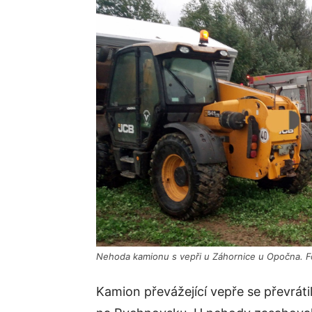
Nehoda kamionu s vepři u Záhornice u Opočna. F
Kamion převážející vepře se převráti