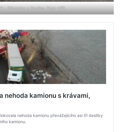
i u Záhornice u Opočna. Foto: HZS