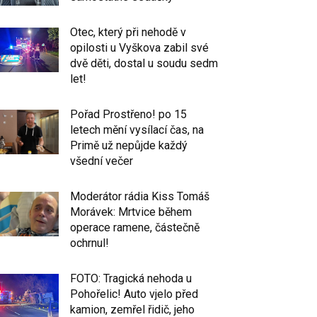
Otec, který při nehodě v
opilosti u Vyškova zabil své
dvě děti, dostal u soudu sedm
let!
Pořad Prostřeno! po 15
letech mění vysílací čas, na
Primě už nepůjde každý
všední večer
Moderátor rádia Kiss Tomáš
Morávek: Mrtvice během
operace ramene, částečně
ochrnul!
FOTO: Tragická nehoda u
Pohořelic! Auto vjelo před
kamion, zemřel řidič, jeho