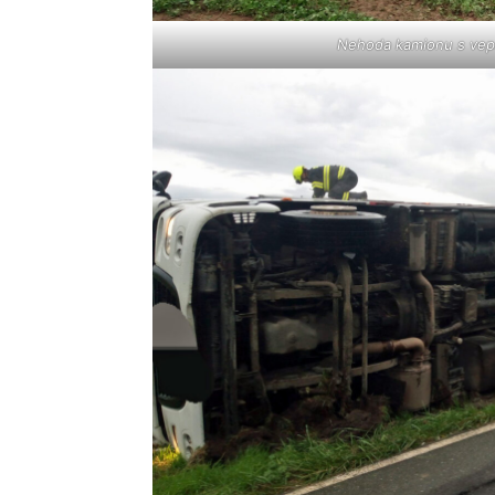
Nehoda kamionu s vepř