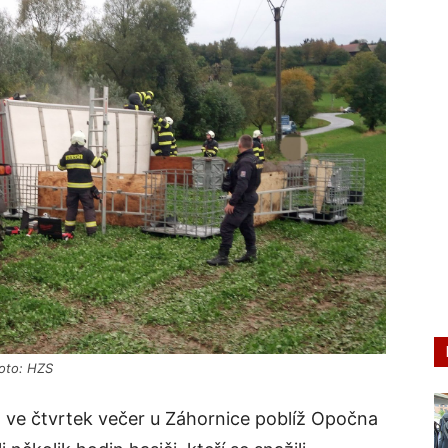
oto: HZS
l ve čtvrtek večer u Záhornice poblíž Opočna