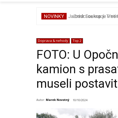
NOVINKY
Zrádci se vrací. Třetí ř
Doprava & nehody
Top 2
FOTO: U Opočna
kamion s prasat
museli postavi
Autor:
Marek Novotný
10/10/2024