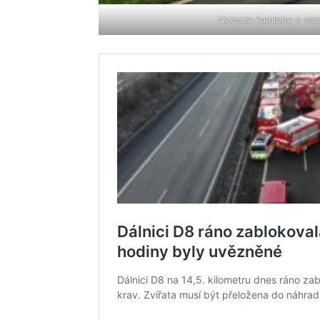
Nehoda kamionu s vepř