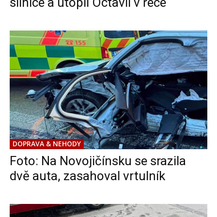
silnice a utopil Octavii v řece
DOPRAVA & NEHODY
Foto: Na Novojičínsku se srazila
dvě auta, zasahoval vrtulník