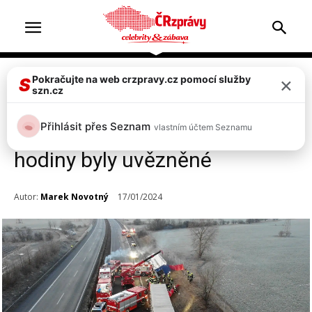
×
Pokračujte na web crzpravy.cz pomocí služby
Doprava & nehody
Top 2
S
szn.cz
Dálnici D8 ráno zablokovala
Přihlásit přes Seznam
vlastním účtem Seznamu
nehoda kamionu s krávami,
hodiny byly uvězněné
Autor:
Marek Novotný
17/01/2024