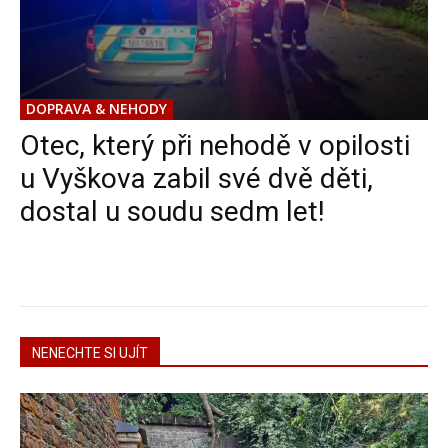
DOPRAVA & NEHODY
Otec, který při nehodě v opilosti
u Vyškova zabil své dvě děti,
dostal u soudu sedm let!
NENECHTE SI UJÍT