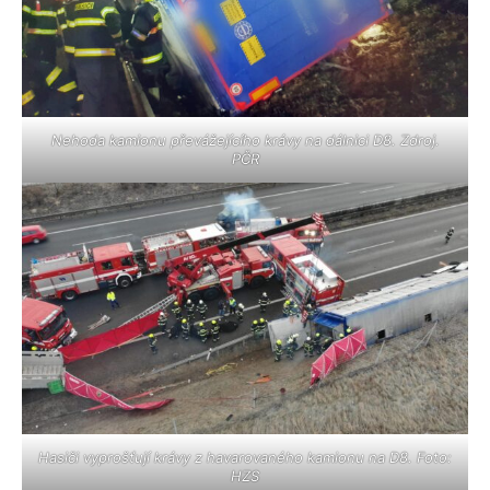
Nehoda kamionu převážejícího krávy na dálnici D8. Zdroj.
PČR
Hasiči vyprošťují krávy z havarovaného kamionu na D8. Foto:
HZS