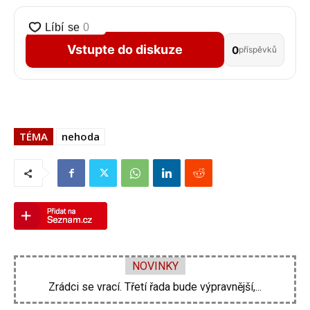
Vstupte do diskuze
0
příspěvků
TÉMA
nehoda
NOVINKY
Zdeněk Pohlreich opět vtrhne do hospod. Nové...