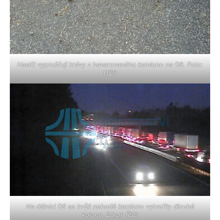
Hasiči vyprošťují krávy z havarovaného kamionu na D8. Foto:
HZS
Na dálnici D8 se kvůli nehodě kamionu vytvořily dlouhé
kolony. Zdroj: ŘSD