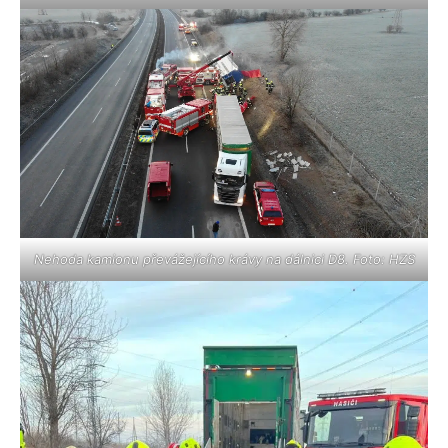
Nehoda kamionu převážejícího krávy na dálnici D8. Foto: HZS