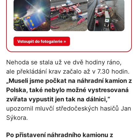
Více v
Vstoupit do fotogalerie »
galerii
Nehoda se stala už ve dvě hodiny ráno,
ale překládání krav začalo až v 7.30 hodin.
„Museli jsme počkat na náhradní kamion z
Polska, také nebylo možné vystresovaná
zvířata vypustit jen tak na dálnici,“
upozornil mluvčí středočeských hasičů Jan
Sýkora.
Po přistavení náhradního kamionu z