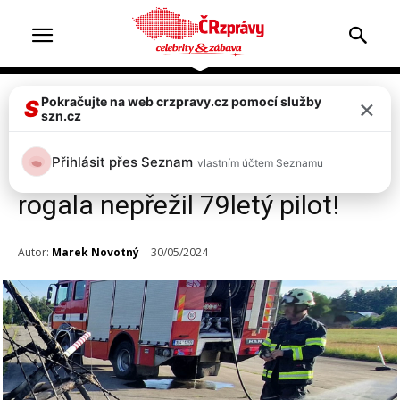
×
Pokračujte na web crzpravy.cz pomocí služby
Doprava & nehody
Top 2
S
szn.cz
FOTO: Tragická nehoda na
Přihlásit přes Seznam
vlastním účtem Seznamu
letišti Hradčany v Ralsku! Pád
rogala nepřežil 79letý pilot!
Autor:
Marek Novotný
30/05/2024