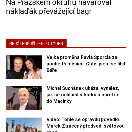
Na Pražském okruhu havaroval
náklaďák převážející bagr
NEJČTENĚJŠÍ TENTO TÝDEN
Velká proměna Pavla Šporcla za
pouhé tři měsíce: Chtěl jsem se líbit
Báře
Michal Suchánek ukázal vynález,
jak se ochladit v horku a opřel se
do Macinky
Video: Tohle se opravdu povedlo.
Marek Ztracený předvedl světovou