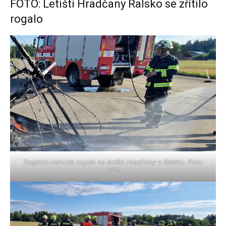
FOTO: Letišti Hradčany Ralsko se zřítilo
rogalo
Tragická nehoda rogala na letišti Hradčany v Ralsku. Foto:
HZS