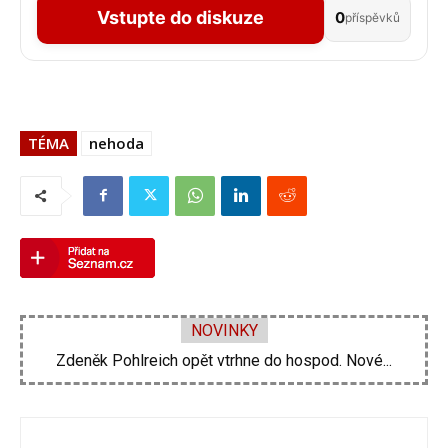
Vstupte do diskuze
0
příspěvků
TÉMA
nehoda
NOVINKY
Zdeněk Pohlreich opět vtrhne do hospod. Nové...