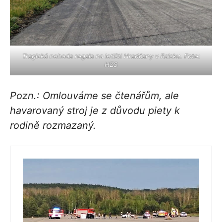
Tragická nehoda rogala na letišti Hradčany v Ralsku. Foto:
HZS
Pozn.: Omlouváme se čtenářům, ale
havarovaný stroj je z důvodu piety k
rodině rozmazaný.