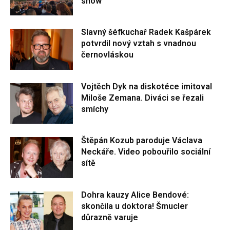
show
Slavný šéfkuchař Radek Kašpárek
potvrdil nový vztah s vnadnou
černovláskou
Vojtěch Dyk na diskotéce imitoval
Miloše Zemana. Diváci se řezali
smíchy
Štěpán Kozub paroduje Václava
Neckáře. Video pobouřilo sociální
sítě
Dohra kauzy Alice Bendové:
skončila u doktora! Šmucler
důrazně varuje