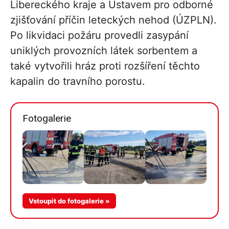
Libereckého kraje a Ústavem pro odborné
zjišťování příčin leteckých nehod (ÚZPLN).
Po likvidaci požáru provedli zasypání
uniklých provozních látek sorbentem a
také vytvořili hráz proti rozšíření těchto
kapalin do travního porostu.
Fotogalerie
Více v
Vstoupit do fotogalerie »
galerii