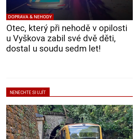
DOPRAVA & NEHODY
Otec, který při nehodě v opilosti
u Vyškova zabil své dvě děti,
dostal u soudu sedm let!
NENECHTE SI UJÍT