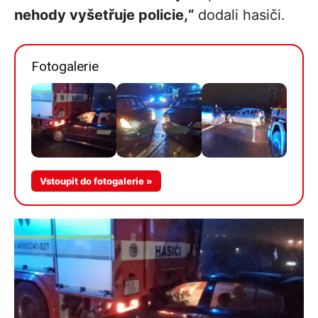
nehody vyšetřuje policie,“
dodali hasiči.
Fotogalerie
Více v
Vstoupit do fotogalerie »
galerii