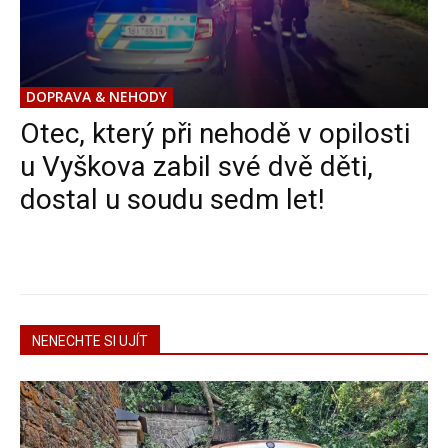
DOPRAVA & NEHODY
Otec, který při nehodě v opilosti
u Vyškova zabil své dvě děti,
dostal u soudu sedm let!
NENECHTE SI UJÍT