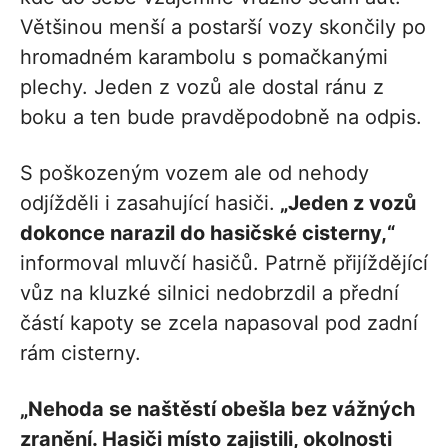
Většinou menší a postarší vozy skončily po
hromadném karambolu s pomačkanými
plechy. Jeden z vozů ale dostal ránu z
boku a ten bude pravděpodobně na odpis.
S poškozeným vozem ale od nehody
odjížděli i zasahující hasiči.
„Jeden z vozů
dokonce narazil do hasičské cisterny,“
informoval mluvčí hasičů. Patrně přijíždějící
vůz na kluzké silnici nedobrzdil a přední
částí kapoty se zcela napasoval pod zadní
rám cisterny.
„Nehoda se naštěstí obešla bez vážných
zranění. Hasiči místo zajistili, okolnosti