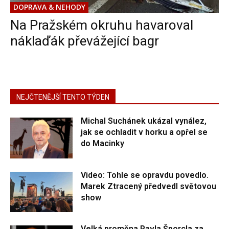
DOPRAVA & NEHODY
Na Pražském okruhu havaroval
náklaďák převážející bagr
NEJČTENĚJŠÍ TENTO TÝDEN
Michal Suchánek ukázal vynález,
jak se ochladit v horku a opřel se
do Macinky
Video: Tohle se opravdu povedlo.
Marek Ztracený předvedl světovou
show
Velká proměna Pavla Šporcla za