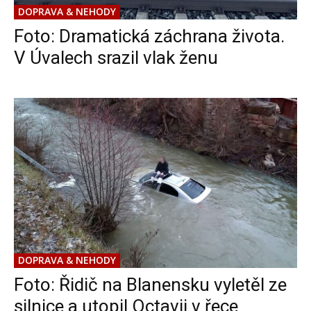
DOPRAVA & NEHODY
Foto: Dramatická záchrana života.
V Úvalech srazil vlak ženu
DOPRAVA & NEHODY
Foto: Řidič na Blanensku vyletěl ze
silnice a utopil Octavii v řece