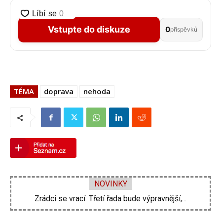
Vstupte do diskuze
0
příspěvků
TÉMA
doprava
nehoda
NOVINKY
Zdeněk Pohlreich opět vtrhne do hospod. Nové...