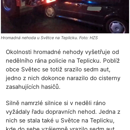
Hromadná nehoda u Světce na Teplicku. Foto: HZS
Okolnosti hromadné nehody vyšetřuje od
nedělního rána policie na Teplicku. Poblíž
obce Světec se totiž srazilo sedm aut,
jedno z nich dokonce narazilo do cisterny
zasahujících hasičů.
Silně namrzlé silnice si v neděli ráno
vyžádaly řadu dopravních nehod. Jedna z
nich se stala také u Světce na Teplicku,
kde do sebe vzájemně vrazilo sedm aut.