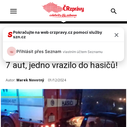
×
Pokračujte na web crzpravy.cz pomocí služby
Doprava & nehody
Top 2
S
szn.cz
FOTO: Hromadná nehoda u
Přihlásit přes Seznam
vlastním účtem Seznamu
Světce na Teplicku! Srazilo se
7 aut, jedno vrazilo do hasičů!
Autor:
Marek Novotný
01/12/2024