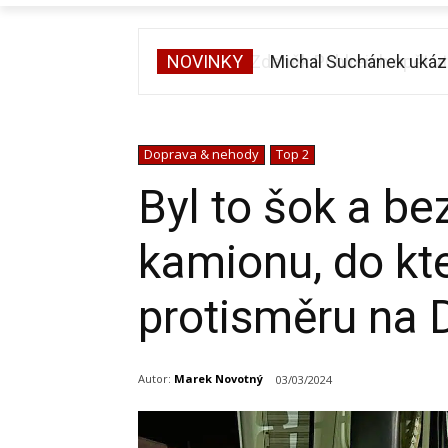
NOVINKY
Michal Suchánek ukázal
Doprava & nehody
Top 2
Byl to šok a bez
kamionu, do kte
protisměru na 
Autor:
Marek Novotný
03/03/2024