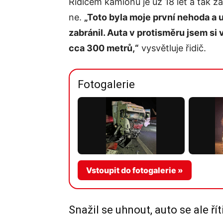
Řidičem kamionu je už 18 let a tak z
ne.
„Toto byla moje první nehoda a 
zabránil. Auta v protisměru jsem si 
cca 300 metrů,“
vysvětluje řidič.
Fotogalerie
Vstoupit do fotogalerie »
Snažil se uhnout, auto se ale řít