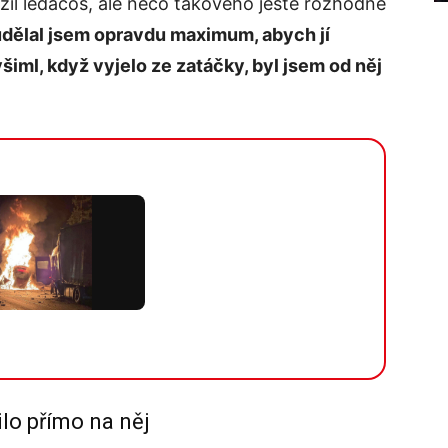
ažil ledacos, ale něco takového ještě rozhodně
udělal jsem opravdu maximum, abych jí
všiml, když vyjelo ze zatáčky, byl jsem od něj
ilo přímo na něj