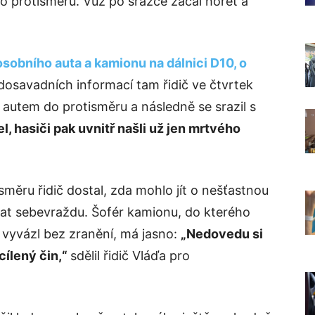
 do protisměru. Vůz po srážce začal hořet a
osobního auta a kamionu na dálnici D10, o
dosavadních informací tam řidič ve čtvrtek
 autem do protisměru a následně se srazil s
l, hasiči pak uvnitř našli už jen mrtvého
isměru řidič dostal, zda mohlo jít o nešťastnou
at sebevraždu. Šofér kamionu, do kterého
í vyvázl bez zranění, má jasno:
„Nedovedu si
cílený čin,“
sdělil řidič Vláďa pro