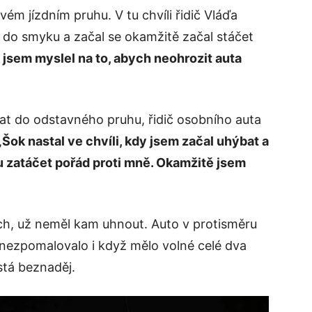
vém jízdním pruhu. V tu chvíli řidič Vláďa
l do smyku a začal se okamžitě začal stáčet
 jsem myslel na to, abych neohrozit auta
at do odstavného pruhu, řidič osobního auta
„Šok nastal ve chvíli, kdy jsem začal uhýbat a
nu zatáčet pořád proti mně. Okamžitě jsem
ech, už neměl kam uhnout. Auto v protisměru
nezpomalovalo i když mělo volné celé dva
stá beznaděj.