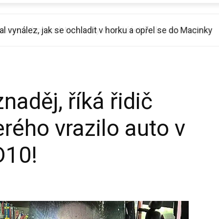
 vynález, jak se ochladit v horku a opřel se do Macinky
naděj, říká řidič
rého vrazilo auto v
D10!