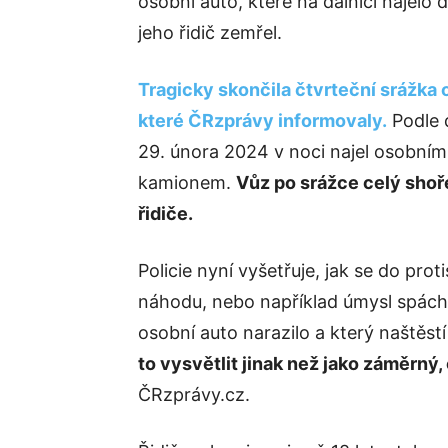
osobní auto, které na dálnici najelo
jeho řidič zemřel.
Tragicky skončila čtvrteční srážka 
které ČRzprávy informovaly.
Podle 
29. února 2024 v noci najel osobním
kamionem.
Vůz po srážce celý shoře
řidiče.
Policie nyní vyšetřuje, jak se do prot
náhodu, nebo například úmysl spách
osobní auto narazilo a který naštěst
to vysvětlit jinak než jako záměrný, 
ČRzprávy.cz.