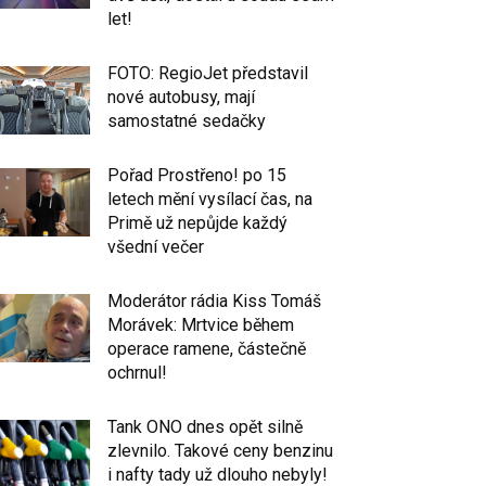
let!
FOTO: RegioJet představil
nové autobusy, mají
samostatné sedačky
Pořad Prostřeno! po 15
letech mění vysílací čas, na
Primě už nepůjde každý
všední večer
Moderátor rádia Kiss Tomáš
Morávek: Mrtvice během
operace ramene, částečně
ochrnul!
Tank ONO dnes opět silně
zlevnilo. Takové ceny benzinu
i nafty tady už dlouho nebyly!