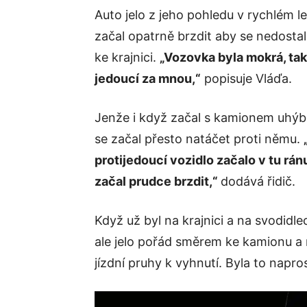
Auto jelo z jeho pohledu v rychlém le
začal opatrně brzdit aby se nedosta
ke krajnici.
„Vozovka byla mokrá, tak
jedoucí za mnou,“
popisuje Vláďa.
Jenže i když začal s kamionem uhýb
se začal přesto natáčet proti němu.
protijedoucí vozidlo začalo v tu rá
začal prudce brzdit,“
dodává řidič.
Když už byl na krajnici a na svodidl
ale jelo pořád směrem ke kamionu a 
jízdní pruhy k vyhnutí. Byla to napro