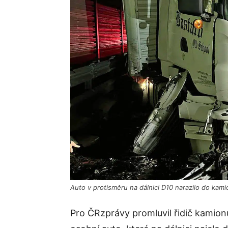
Auto v protisměru na dálnici D10 narazilo do kami
Pro ČRzprávy promluvil řidič kamionu