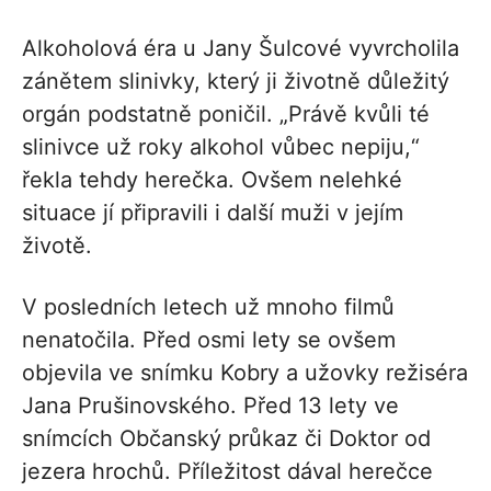
Alkoholová éra u Jany Šulcové vyvrcholila
zánětem slinivky, který ji životně důležitý
orgán podstatně poničil. „Právě kvůli té
slinivce už roky alkohol vůbec nepiju,“
řekla tehdy herečka. Ovšem nelehké
situace jí připravili i další muži v jejím
životě.
V posledních letech už mnoho filmů
nenatočila. Před osmi lety se ovšem
objevila ve snímku Kobry a užovky režiséra
Jana Prušinovského. Před 13 lety ve
snímcích Občanský průkaz či Doktor od
jezera hrochů. Příležitost dával herečce