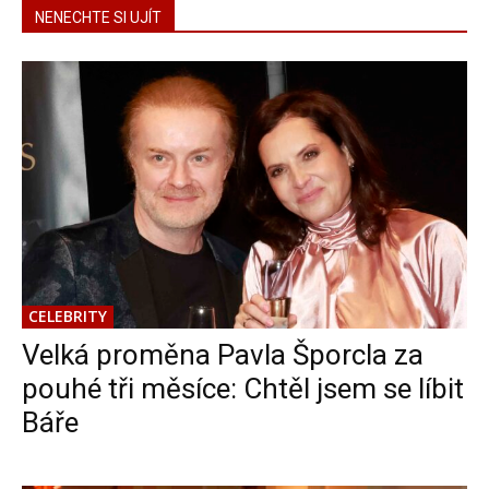
NENECHTE SI UJÍT
CELEBRITY
Velká proměna Pavla Šporcla za
pouhé tři měsíce: Chtěl jsem se líbit
Báře