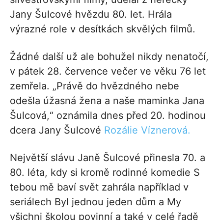
Jany Šulcové hvězdu 80. let. Hrála
výrazné role v desítkách skvělých filmů.
Žádné další už ale bohužel nikdy nenatočí,
v pátek 28. července večer ve věku 76 let
zemřela. „Právě do hvězdného nebe
odešla úžasná žena a naše maminka Jana
Šulcová,“ oznámila dnes před 20. hodinou
dcera Jany Šulcové
Rozálie Víznerová.
Největší slávu Janě Šulcové přinesla 70. a
80. léta, kdy si kromě rodinné komedie S
tebou mě baví svět zahrála například v
seriálech Byl jednou jeden dům a My
všichni školou povinní a také v celé řadě