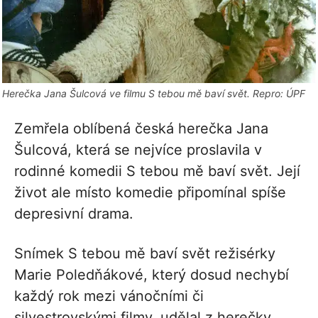
Herečka Jana Šulcová ve filmu S tebou mě baví svět. Repro: ÚPF
Zemřela oblíbená česká herečka Jana
Šulcová, která se nejvíce proslavila v
rodinné komedii S tebou mě baví svět. Její
život ale místo komedie připomínal spíše
depresivní drama.
Snímek S tebou mě baví svět režisérky
Marie Poledňákové, který dosud nechybí
každý rok mezi vánočními či
silvestrovskými filmy, udělal z herečky