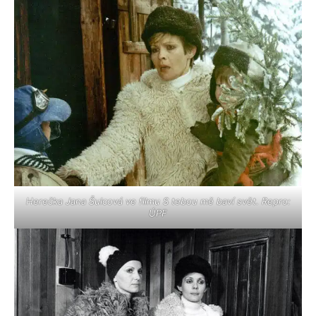
Herečka Jana Šulcová ve filmu S tebou mě baví svět. Repro:
ÚPF