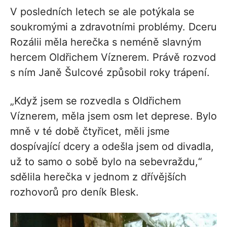
V posledních letech se ale potýkala se
soukromými a zdravotními problémy. Dceru
Rozálii měla herečka s neméně slavným
hercem Oldřichem Víznerem. Právě rozvod
s ním Janě Šulcové způsobil roky trápení.
„Když jsem se rozvedla s Oldřichem
Víznerem, měla jsem osm let deprese. Bylo
mně v té době čtyřicet, měli jsme
dospívající dcery a odešla jsem od divadla,
už to samo o sobě bylo na sebevraždu,“
sdělila herečka v jednom z dřívějších
rozhovorů pro deník Blesk.