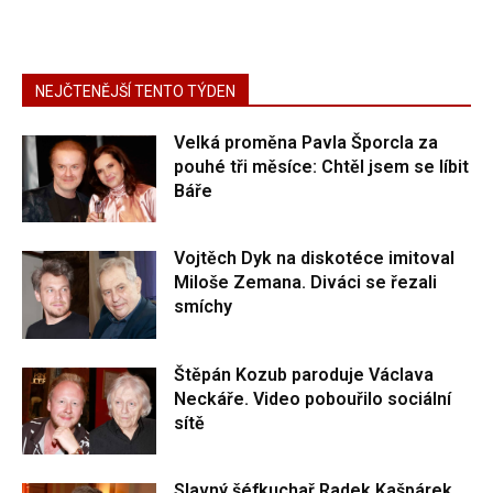
NEJČTENĚJŠÍ TENTO TÝDEN
Velká proměna Pavla Šporcla za
pouhé tři měsíce: Chtěl jsem se líbit
Báře
Vojtěch Dyk na diskotéce imitoval
Miloše Zemana. Diváci se řezali
smíchy
Štěpán Kozub paroduje Václava
Neckáře. Video pobouřilo sociální
sítě
Slavný šéfkuchař Radek Kašpárek