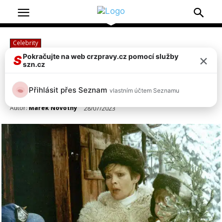
Celebrity
×
Pokračujte na web crzpravy.cz pomocí služby
S
Zemřela Jana Šulcová, hvězda
szn.cz
komedie S tebou mě baví svět
Přihlásit přes Seznam
vlastním účtem Seznamu
Autor:
Marek Novotný
28/07/2023