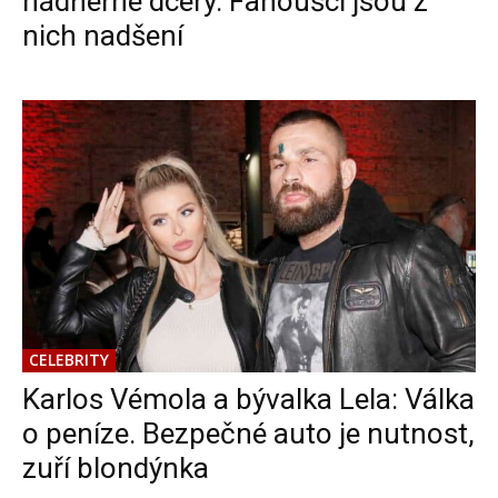
nádherné dcery. Fanoušci jsou z
nich nadšení
CELEBRITY
Karlos Vémola a bývalka Lela: Válka
o peníze. Bezpečné auto je nutnost,
zuří blondýnka