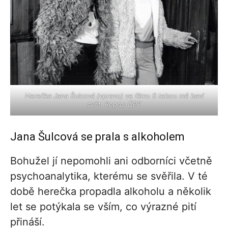
Herečka Jana Šulcová (vpravo) ve filmu S tebou mě baví
svět. Repro: ÚPF
Jana Šulcová se prala s alkoholem
Bohužel jí nepomohli ani odborníci včetně
psychoanalytika, kterému se svěřila. V té
době herečka propadla alkoholu a několik
let se potýkala se vším, co výrazné pití
přináší.