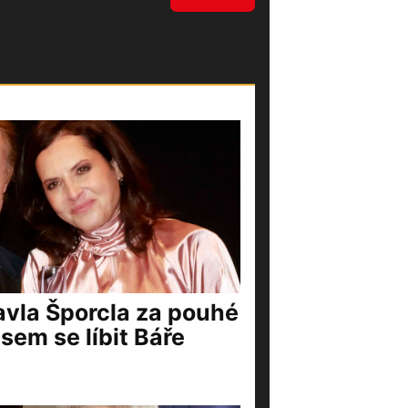
vla Šporcla za pouhé
jsem se líbit Báře