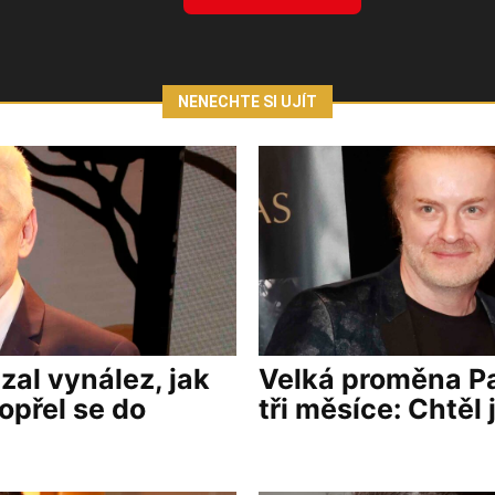
NENECHTE SI UJÍT
al vynález, jak
Velká proměna Pa
opřel se do
tři měsíce: Chtěl 