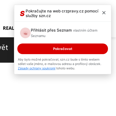
×
Pokračujte na web crzpravy.cz pomocí
S
služby szn.cz
REALITY SHOW
Přihlásit přes Seznam
vlastním účtem
Seznamu
vět
Pokračovat
1 / 2
Aby bylo možné pokračovat, szn.cz bude s tímto webem
sdílet vaše jméno, e-mailovou adresu a profilový obrázek.
Zásady ochrany soukromí
tohoto webu.