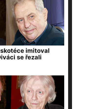
iskotéce imitoval
váci se řezali