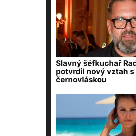
Slavný šéfkuchař Ra
potvrdil nový vztah 
černovláskou