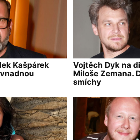
dek Kašpárek
Vojtěch Dyk na d
s vnadnou
Miloše Zemana. Di
smíchy