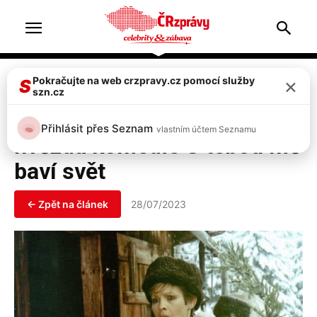
Home
Celebrity
×
Pokračujte na web crzpravy.cz pomocí služby
S
szn.cz
Celebrity
Zemřela Jana Šulcová,
Přihlásit přes Seznam
vlastním účtem Seznamu
hvězda komedie S tebou mě
baví svět
← Zpět na článek
28/07/2023