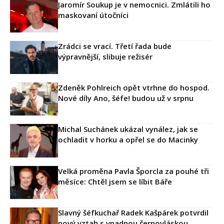
Jaromír Soukup je v nemocnici. Zmlátili ho
maskovaní útočníci
Zrádci se vrací. Třetí řada bude
výpravnější, slibuje režisér
Zdeněk Pohlreich opět vtrhne do hospod.
Nové díly Ano, šéfe! budou už v srpnu
Michal Suchánek ukázal vynález, jak se
ochladit v horku a opřel se do Macinky
Velká proměna Pavla Šporcla za pouhé tři
měsíce: Chtěl jsem se líbit Báře
Slavný šéfkuchař Radek Kašpárek potvrdil
nový vztah s vnadnou černovláskou