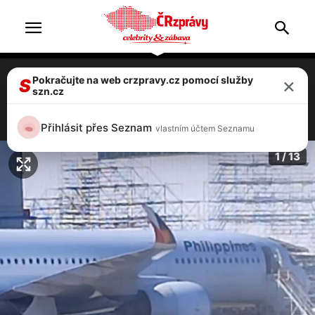
×
Pokračujte na web crzpravy.cz pomocí služby
Tereza Pergnerová odletěla na Filipíny!
S
szn.cz
Natáčí novou reality show pro Primu!
8 / 13
Přihlásit přes Seznam
vlastním účtem Seznamu
1 / 13