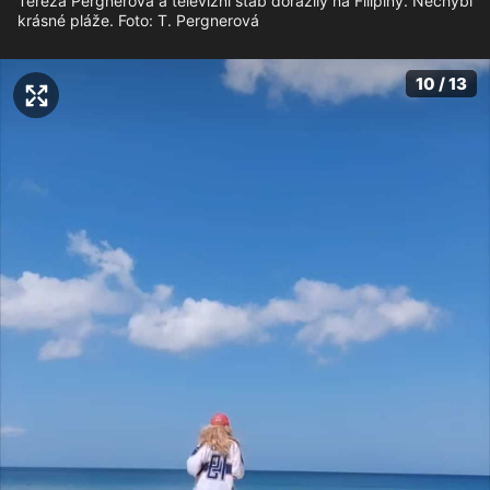
Tereza Pergnerová a televizní štáb dorazily na Filipíny. Nechybí
krásné pláže. Foto: T. Pergnerová
10 / 13