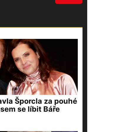
vla Šporcla za pouhé
jsem se líbit Báře