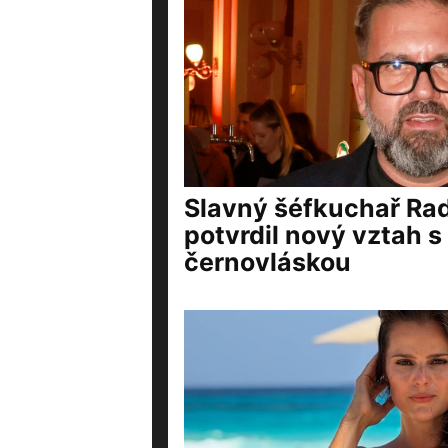
Slavný šéfkuchař Ra
potvrdil nový vztah 
černovláskou