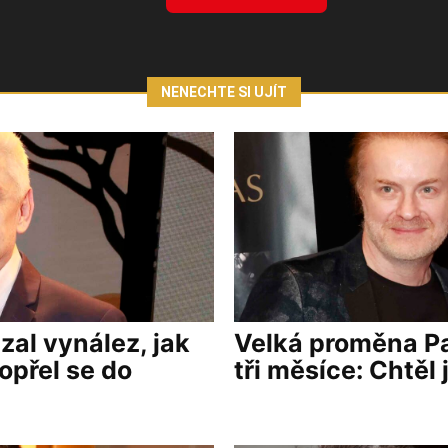
NENECHTE SI UJÍT
al vynález, jak
Velká proměna Pa
opřel se do
tři měsíce: Chtěl 