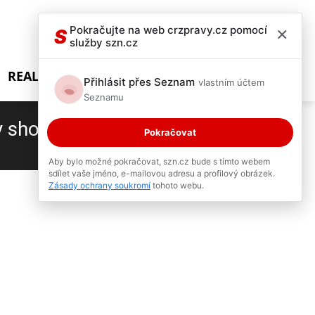
×
Pokračujte na web crzpravy.cz pomocí
S
služby szn.cz
REALITY SHOW
Přihlásit přes Seznam
vlastním účtem
Seznamu
ty show pro Primu!
Pokračovat
7 / 13
Aby bylo možné pokračovat, szn.cz bude s tímto webem
sdílet vaše jméno, e-mailovou adresu a profilový obrázek.
Zásady ochrany soukromí
tohoto webu.