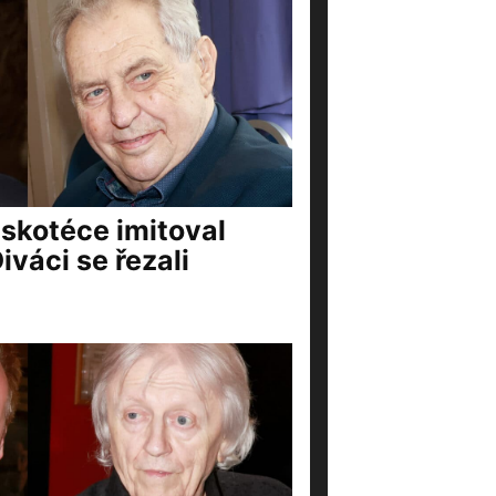
iskotéce imitoval
váci se řezali