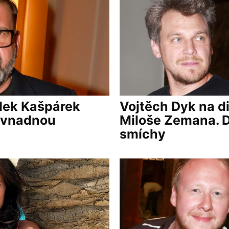
dek Kašpárek
Vojtěch Dyk na d
s vnadnou
Miloše Zemana. Di
smíchy