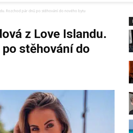
ndu. Rozchod pár dnů po stěhování do nového bytu
ová z Love Islandu.
 po stěhování do