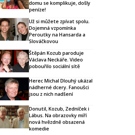
domu se komplikuje, došly
peníze!
Už si můžete zpívat spolu.
Dojemná vzpomínka
Peroutky na Hansarda a
Slováčkovou
Štěpán Kozub paroduje
Václava Neckáře. Video
pobouřilo sociální sítě
Herec Michal Dlouhý ukázal
nádherné dcery. Fanoušci
jsou z nich nadšení
Donutil, Kozub, Zedníček i
Lábus. Na obrazovky míří
nová hvězdně obsazená
komedie