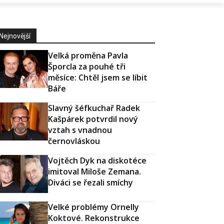
Nejnovější
Velká proměna Pavla
Šporcla za pouhé tři
měsíce: Chtěl jsem se líbit
Báře
Slavný šéfkuchař Radek
Kašpárek potvrdil nový
vztah s vnadnou
černovláskou
Vojtěch Dyk na diskotéce
imitoval Miloše Zemana.
Diváci se řezali smíchy
Velké problémy Ornelly
Koktové. Rekonstrukce