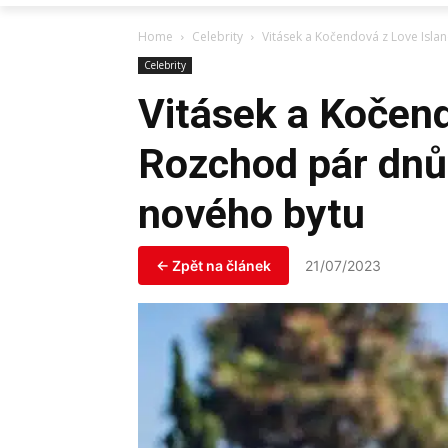
Home
Celebrity
Vitásek a Kočendová z Love Isla
Celebrity
Vitásek a Kočend
Rozchod pár dnů
nového bytu
← Zpět na článek
21/07/2023