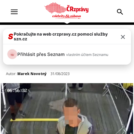
×
Pokračujte na web crzpravy.cz pomocí služby
Celebrity
S
szn.cz
VIDEO: Kazma zveřejnil záběry
Přihlásit přes Seznam
vlastním účtem Seznamu
z útoku na trezor s miliony
Autor:
Marek Novotný
31/08/2023