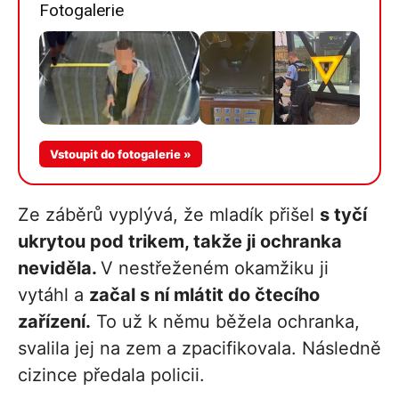
Fotogalerie
Vstoupit do fotogalerie »
Ze záběrů vyplývá, že mladík přišel
s tyčí
ukrytou pod trikem, takže ji ochranka
neviděla.
V nestřeženém okamžiku ji
vytáhl a
začal s ní mlátit do čtecího
zařízení.
To už k němu běžela ochranka,
svalila jej na zem a zpacifikovala. Následně
cizince předala policii.