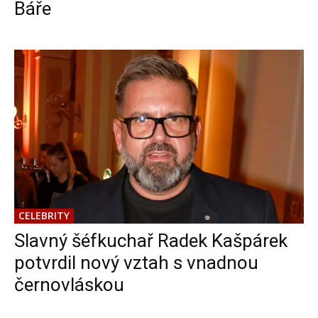
Báře
CELEBRITY
Slavný šéfkuchař Radek Kašpárek
potvrdil nový vztah s vnadnou
černovláskou