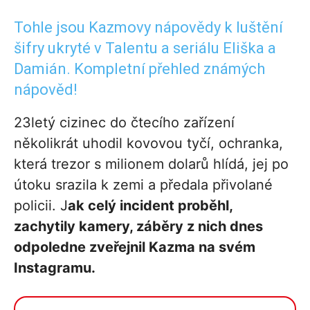
Tohle jsou Kazmovy nápovědy k luštění
šifry ukryté v Talentu a seriálu Eliška a
Damián. Kompletní přehled známých
nápověd!
23letý cizinec do čtecího zařízení
několikrát uhodil kovovou tyčí, ochranka,
která trezor s milionem dolarů hlídá, jej po
útoku srazila k zemi a předala přivolané
policii. J
ak celý incident proběhl,
zachytily kamery, záběry z nich dnes
odpoledne zveřejnil Kazma na svém
Instagramu.