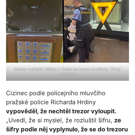
Kazma zveřejnil záběry z útoku na trezor s miliony. Zdroj:
Instagram
Cizinec podle policejního mluvčího
pražské policie Richarda Hrdiny
vypověděl, že nechtěl trezor vyloupit.
„Uvedl, že si myslel, že rozluštil šifru,
ze
šifry podle něj vyplynulo, že se do trezoru