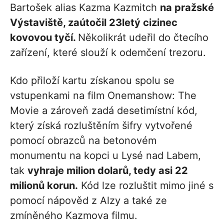
Bartošek alias Kazma Kazmitch
na pražské
Výstaviště, zaútočil 23letý cizinec
kovovou tyčí.
Několikrát udeřil do čtecího
zařízení, které slouží k odemčení trezoru.
Kdo přiloží kartu získanou spolu se
vstupenkami na film Onemanshow: The
Movie a zároveň zadá desetimístní kód,
který získá rozluštěním šifry vytvořené
pomocí obrazců na betonovém
monumentu na kopci u Lysé nad Labem,
tak
vyhraje milion dolarů, tedy asi 22
milionů korun.
Kód lze rozluštit mimo jiné s
pomocí nápověd z Alzy a také ze
zmíněného Kazmova filmu.