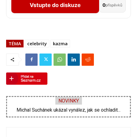
Vstupte do diskuze
0
příspěvků
TÉMA
celebrity
kazma
NOVINKY
Velká proměna Pavla Šporcla za pouhé tři...