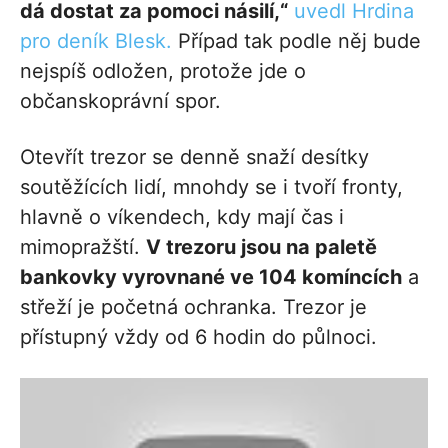
dá dostat za pomoci násilí,“
uvedl Hrdina
pro deník Blesk.
Případ tak podle něj bude
nejspíš odložen, protože jde o
občanskoprávní spor.
Otevřít trezor se denně snaží desítky
soutěžících lidí, mnohdy se i tvoří fronty,
hlavně o víkendech, kdy mají čas i
mimopražští.
V trezoru jsou na paletě
bankovky vyrovnané ve 104 komíncích
a
střeží je početná ochranka. Trezor je
přístupný vždy od 6 hodin do půlnoci.