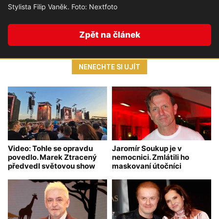
Stylista Filip Vaněk. Foto: Nextfoto
Zpět na článek
NENECHTE SI UJÍT
Video: Tohle se opravdu
Jaromír Soukup je v
povedlo. Marek Ztracený
nemocnici. Zmlátili ho
předvedl světovou show
maskovaní útočníci