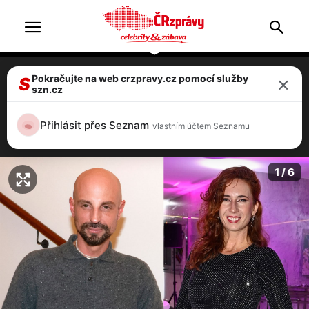
×
Pokračujte na web crzpravy.cz pomocí služby
Stylista Filip Vaněk jedovatě kritizoval
S
szn.cz
hudebnici Janečkovou. Je to šikana, zuří
Hranáč
Přihlásit přes Seznam
vlastním účtem Seznamu
5 / 6
1 / 6