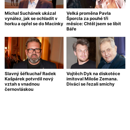
Michal Suchánek ukázal
Velká proměna Pavla
vynález, jak se ochladit v
Šporcla za pouhé tři
horku a opřel se do Macinky
měsíce: Chtěl jsem se líbit
Báře
Slavný šéfkuchař Radek
Vojtěch Dyk na diskotéce
Kašpárek potvrdil nový
imitoval Miloše Zemana.
vztah s vnadnou
Diváci se řezali smíchy
černovláskou