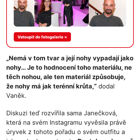
Více v
Vstoupit do fotogalerie »
galerii
„Nemá v tom tvar a její nohy vypadají jako
nohy… Je to hodnocení toho materiálu, ne
těch nohou, ale ten materiál způsobuje,
že nohy má jak terénní krůta,“
dodal
Vaněk.
Diskuzi teď rozvířila sama Janečková,
která na svém Instagramu vyvěsila právě
úryvek z tohoto pořadu o svém outfitu a