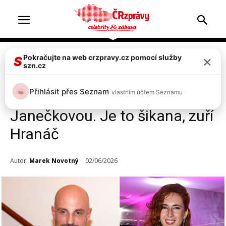
×
Pokračujte na web crzpravy.cz pomocí služby
Celebrity
S
szn.cz
Stylista Filip Vaněk jedovatě
Přihlásit přes Seznam
vlastním účtem Seznamu
kritizoval hudebnici
Janečkovou. Je to šikana, zuří
Hranáč
Autor:
Marek Novotný
02/06/2026