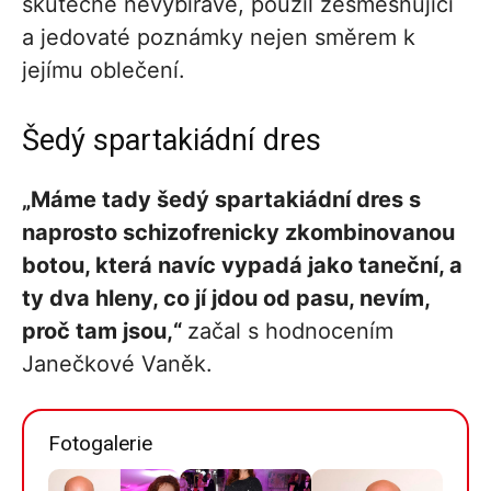
skutečně nevybíravě, použil zesměšňující
a jedovaté poznámky nejen směrem k
jejímu oblečení.
Šedý spartakiádní dres
„Máme tady šedý spartakiádní dres s
naprosto schizofrenicky zkombinovanou
botou, která navíc vypadá jako taneční, a
ty dva hleny, co jí jdou od pasu, nevím,
proč tam jsou,“
začal s hodnocením
Janečkové Vaněk.
Fotogalerie