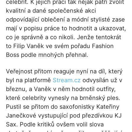
celebrit. K jejich práci tak nějak patří zvolit
kvalitní a dané společenské akci
odpovídající oblečení a módní stylisté zase
mají v popisu práce to hodnotit a ukazovat,
co je správně a co nikoli. Jenže tentokrát
to Filip Vaněk ve svém pořadu Fashion
Boss podle mnohých přehnal.
Veřejnost přitom reaguje nyní na díl, který
byl na platformě
Stream.cz
odvysílán už v
březnu, a Vaněk v něm hodnotil outfity,
které celebrity vynesly na brněnský ples.
Pustil se přitom do saxofonistky Kateřiny
Janečkové vystupující pod přezdívkou KJ
Sax. Podle kritiků ovšem volil slova