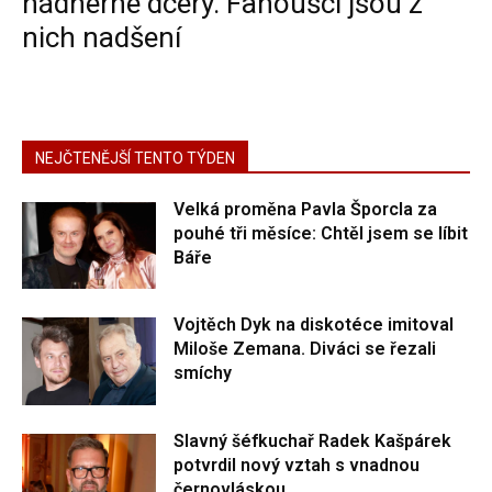
nádherné dcery. Fanoušci jsou z
nich nadšení
NEJČTENĚJŠÍ TENTO TÝDEN
Velká proměna Pavla Šporcla za
pouhé tři měsíce: Chtěl jsem se líbit
Báře
Vojtěch Dyk na diskotéce imitoval
Miloše Zemana. Diváci se řezali
smíchy
Slavný šéfkuchař Radek Kašpárek
potvrdil nový vztah s vnadnou
černovláskou