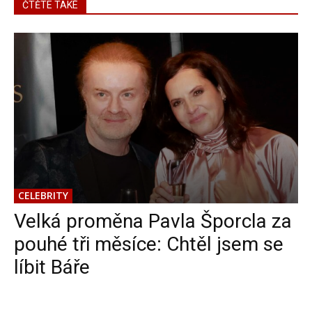
ČTĚTE TAKÉ
CELEBRITY
Velká proměna Pavla Šporcla za
pouhé tři měsíce: Chtěl jsem se
líbit Báře