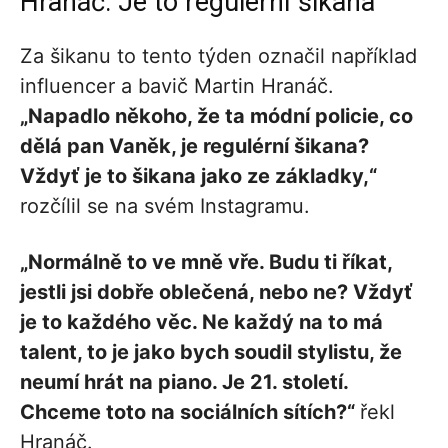
Hranáč: Je to regulérní šikana
Za šikanu to tento týden označil například
influencer a bavič Martin Hranáč.
„Napadlo někoho, že ta módní policie, co
dělá pan Vaněk, je regulérní šikana?
Vždyť je to šikana jako ze základky,“
rozčílil se na svém Instagramu.
„Normálně to ve mně vře. Budu ti říkat,
jestli jsi dobře oblečená, nebo ne? Vždyť
je to každého věc. Ne každý na to má
talent, to je jako bych soudil stylistu, že
neumí hrát na piano. Je 21. století.
Chceme toto na sociálních sítích?“
řekl
Hranáč.