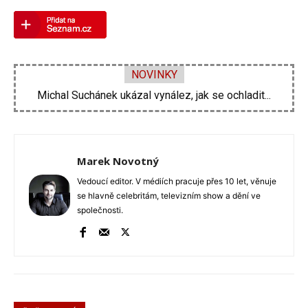
NOVINKY
Velká proměna Pavla Šporcla za pouhé tři...
Marek Novotný
Vedoucí editor. V médiích pracuje přes 10 let, věnuje
se hlavně celebritám, televizním show a dění ve
společnosti.