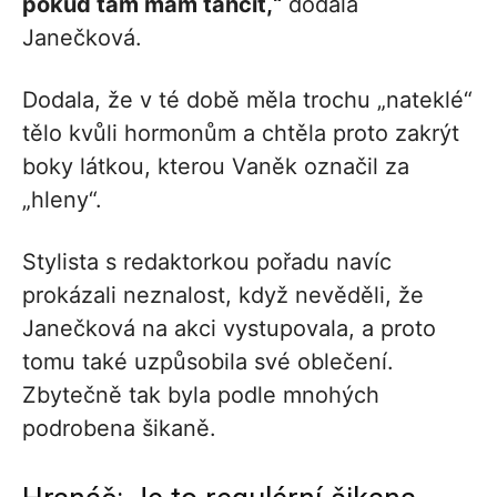
pokud tam mám tančit,“
dodala
Janečková.
Dodala, že v té době měla trochu „nateklé“
tělo kvůli hormonům a chtěla proto zakrýt
boky látkou, kterou Vaněk označil za
„hleny“.
Stylista s redaktorkou pořadu navíc
prokázali neznalost, když nevěděli, že
Janečková na akci vystupovala, a proto
tomu také uzpůsobila své oblečení.
Zbytečně tak byla podle mnohých
podrobena šikaně.