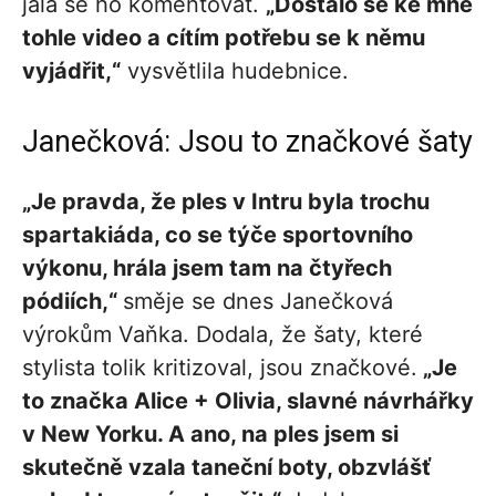
jala se ho komentovat.
„Dostalo se ke mně
tohle video a cítím potřebu se k němu
vyjádřit,“
vysvětlila hudebnice.
Janečková: Jsou to značkové šaty
„Je pravda, že ples v Intru byla trochu
spartakiáda, co se týče sportovního
výkonu, hrála jsem tam na čtyřech
pódiích,“
směje se dnes Janečková
výrokům Vaňka. Dodala, že šaty, které
stylista tolik kritizoval, jsou značkové.
„Je
to značka Alice + Olivia, slavné návrhářky
v New Yorku. A ano, na ples jsem si
skutečně vzala taneční boty, obzvlášť