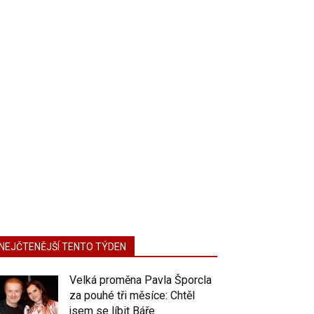
NEJČTENĚJŠÍ TENTO TÝDEN
Velká proměna Pavla Šporcla
za pouhé tři měsíce: Chtěl
jsem se líbit Báře