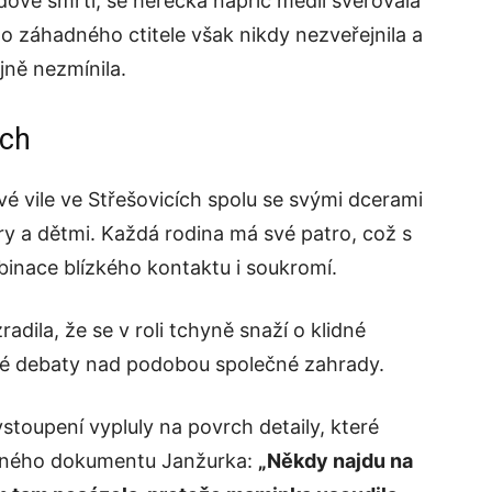
dově smrti, se herečka napříč médii svěřovala
 záhadného ctitele však nikdy nezveřejnila a
ně nezmínila.
ích
é vile ve Střešovicích spolu se svými dcerami
ry a dětmi. Každá rodina má své patro, což s
nace blízkého kontaktu i soukromí.
dila, že se v roli tchyně snaží o klidné
asné debaty nad podobou společné zahrady.
stoupení vypluly na povrch detaily, které
inného dokumentu Janžurka:
„Někdy najdu na