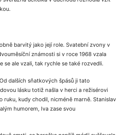
ukou.
bně barvitý jako její role. Svatební zvony v
dvouměsíční známosti si v roce 1968 vzala
e ale vzali, tak rychle se také rozvedli.
Od dalších sňatkových špásů ji tato
ovou lásku totiž našla v herci a režisérovi
 o ruku, kudy chodil, nicméně marně. Stanislav
alým humorem, Iva zase svou