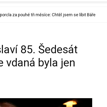
orcla za pouhé tři měsíce: Chtěl jsem se líbit Báře
laví 85. Šedesát
le vdaná byla jen