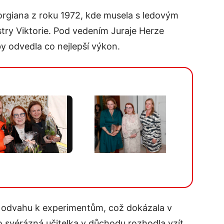
orgiana z roku 1972, kde musela s ledovým
estry Viktorie. Pod vedením Juraje Herze
y odvedla co nejlepší výkon.
Více v galerii
a odvahu k experimentům, což dokázala v
o svérázná učitelka v důchodu rozhodla vzít