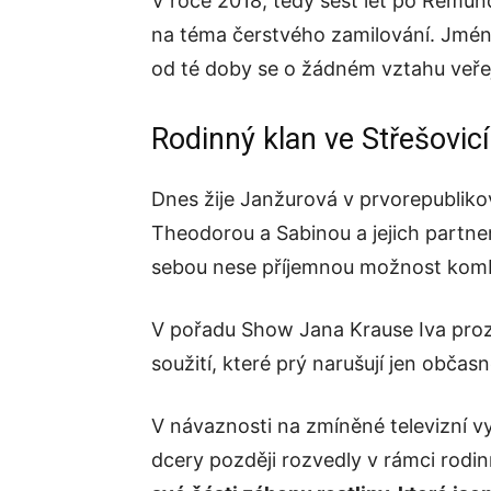
V roce 2018, tedy šest let po Remun
na téma čerstvého zamilování. Jméno
od té doby se o žádném vztahu veřej
Rodinný klan ve Střešovic
Dnes žije Janžurová v prvorepublikov
Theodorou a Sabinou a jejich partne
sebou nese příjemnou možnost kombi
V pořadu Show Jana Krause Iva prozra
soužití, které prý narušují jen obč
V návaznosti na zmíněné televizní vy
dcery později rozvedly v rámci rod