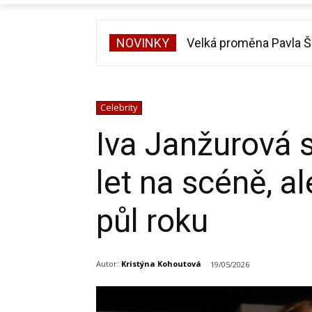
NOVINKY
Velká proměna Pavla Šp
Celebrity
Iva Janžurová s
let na scéně, a
půl roku
Autor:
Kristýna Kohoutová
19/05/2026