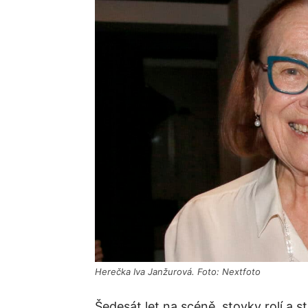
Herečka Iva Janžurová. Foto: Nextfoto
Šedesát let na scéně, stovky rolí a 