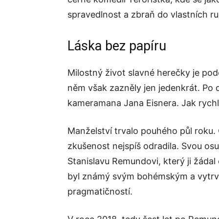
spravedlnost a zbraň do vlastních r
Láska bez papíru
Milostný život slavné herečky je podo
něm však zazněly jen jedenkrát. Po 
kameramana Jana Eisnera. Jak rychle s
Manželství trvalo pouhého půl roku. 
zkušenost nejspíš odradila. Svou osud
Stanislavu Remundovi, který ji žádal
byl známý svým bohémským a vytrv
pragmatičností.