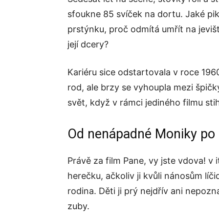
sfoukne 85 svíček na dortu. Jaké pik
prstýnku, proč odmítá umřít na jeviš
její dcery?
Kariéru sice odstartovala v roce 1960
rod, ale brzy se vyhoupla mezi špičk
svět, když v rámci jediného filmu sti
Od nenápadné Moniky po 
Právě za film Pane, vy jste vdova! v 
herečku, ačkoliv ji kvůli nánosům lí
rodina. Děti ji prý nejdřív ani nepozn
zuby.