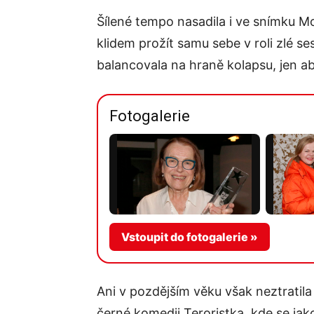
Šílené tempo nasadila i ve snímku M
klidem prožít samu sebe v roli zlé s
balancovala na hraně kolapsu, jen ab
Fotogalerie
Vstoupit do fotogalerie »
Ani v pozdějším věku však neztratil
černé komedii Teroristka, kde se jak