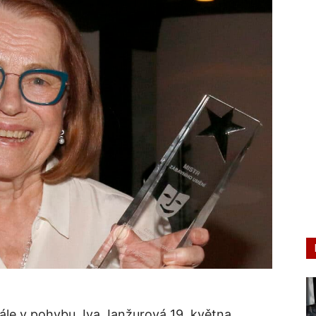
stále v pohybu. Iva Janžurová 19. května