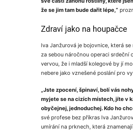
své části záhonu rostliny, které js
že se jim tam bude dařit lépe,“
prozr
Zdraví jako na houpačce
Iva Janžurová je bojovnice, která s
za sebou náročnou operaci srdeční ch
vervou, že i mladší kolegové by jí mo
nebere jako vznešené poslání pro vy
„Jste zpocení, špinaví, bolí vás noh
myjete se na cizích místech, jíte v
obyčejnej, jednoduchej. Kdo ho chce
své profese bez příkras Iva Janžurov
umírání na prknech, která znamenají