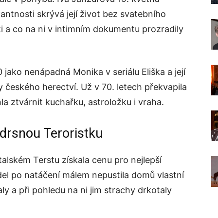
antnosti skrývá její život bez svatebního
ti a co na ni v intimním dokumentu prozradily
 jako nenápadná Monika v seriálu Eliška a její
y českého herectví. Už v 70. letech překvapila
hla ztvárnit kuchařku, astroložku i vraha.
drsnou Teroristku
italském Terstu získala cenu pro nejlepší
čidel po natáčení málem nepustila domů vlastní
aly a při pohledu na ni jim strachy drkotaly