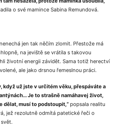
em tam nesázela, protože maminka usoudila,
adila o své mamince Sabina Remundová.
e nenechá jen tak něčím zlomit. Přestože má
lopně, na jeviště se vrátila s takovou
hli životní energii závidět. Sama totiž herectví
volené, ale jako drsnou řemeslnou práci.
y, když už jste v určitém věku, přespáváte a
 kantýnách… Je to strašně namáhavej život,
 dělat, musí to podstoupit,“
popsala realitu
á, jež rezolutně odmítá patetické řeči o
 svět.