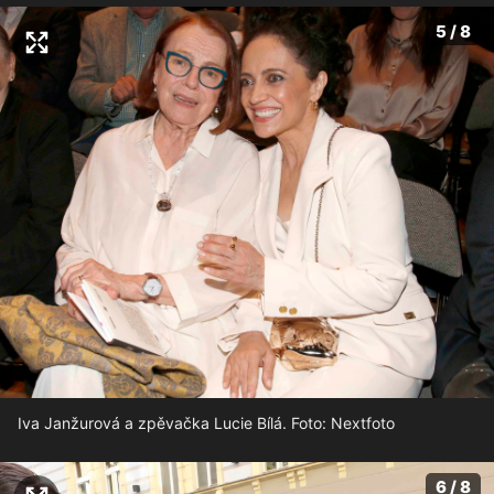
5 / 8
Iva Janžurová a zpěvačka Lucie Bílá. Foto: Nextfoto
6 / 8