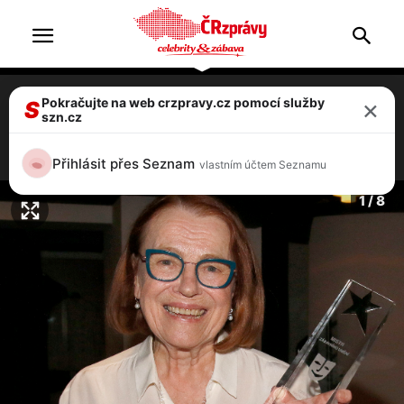
×
Pokračujte na web crzpravy.cz pomocí služby
Iva Janžurová slaví 85. Šedesát let na
S
szn.cz
scéně, ale vdaná byla jen půl roku
1 / 8
Přihlásit přes Seznam
vlastním účtem Seznamu
1 / 8