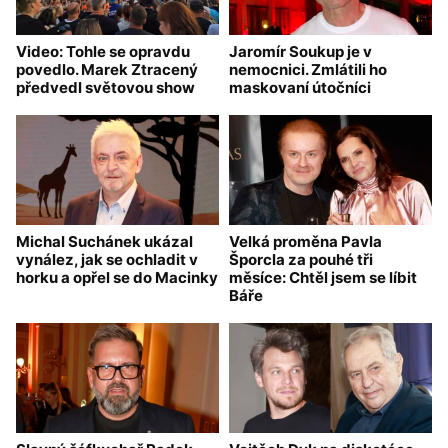
Video: Tohle se opravdu
Jaromír Soukup je v
povedlo. Marek Ztracený
nemocnici. Zmlátili ho
předvedl světovou show
maskovaní útočníci
Michal Suchánek ukázal
Velká proměna Pavla
vynález, jak se ochladit v
Šporcla za pouhé tři
horku a opřel se do Macinky
měsíce: Chtěl jsem se líbit
Báře