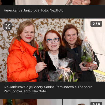
Herečka Iva Janžurová. Foto: Nextfoto
2 / 8
Iva Janžurová a její dcery Sabina Remundová a Theodora
Remundová. Foto: Nextfoto
3 / 8